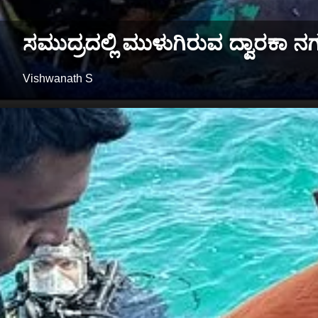
ಸಮುದ್ರದಲ್ಲಿ ಮುಳುಗಿರುವ ದ್ವಾರಕಾ ನಗರ
Vishwanath S