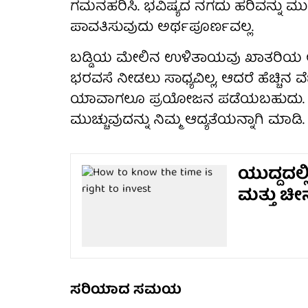
ಗಮನಹರಿಸಿ. ಭವಿಷ್ಯದ ನಗದು ಹರಿವನ್ನು ಮುಕ
ಪಾವತಿಸುವುದು ಅರ್ಥಪೂರ್ಣವಲ್ಲ.
ಬಡ್ಡಿಯ ಮೇಲಿನ ಉಳಿತಾಯವು ಖಾತರಿಯ ಲ
ಭರವಸೆ ನೀಡಲು ಸಾಧ್ಯವಿಲ್ಲ, ಆದರೆ ಹೆಚ್ಚಿನ 
ಯಾವಾಗಲೂ ಪ್ರಯೋಜನ ಪಡೆಯಬಹುದು. ಎಲ್ಲಾ 
ಮುಚ್ಚುವುದನ್ನು ನಿಮ್ಮ ಆದ್ಯತೆಯನ್ನಾಗಿ ಮಾಡಿ.
ಯುದ್ದದಲ್
ಮತ್ತು ಚೀನ
ಸರಿಯಾದ ಸಮಯ