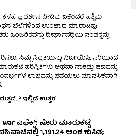
ಳಪೆ ಪ್ರದರ್ಶನ ನೀಡಿವೆ, ಏಕೆಂದರೆ ಪಶ್ಚಿಮ
ುವ ಇಂಧನ ಬೆಲೆಗಳಿಂದ ಉಂಟಾದ ಮಾರಾಟವು
ಲವರು ಹಿಂಜರಿತವನ್ನು ದೀರ್ಘಾವಧಿಯ ಸಂಪತ್ತನ್ನು
ು, ನಿಮ್ಮ ಸಿದ್ಧತೆಯನ್ನು ನಿರ್ಣಯಿಸಿ. ಸರಿಯಾದ
ಕಟ್ಟೆ ಪರಿಸ್ಥಿತಿಗಳು ಅಥವಾ ಸಾಕಷ್ಟು ಹಣವನ್ನು
ತುತ ಸಂದರ್ಭಗಳ ಲಾಭವನ್ನು ಪಡೆಯಲು ಮಾನಸಿಕವಾಗಿ
.
ತವೆ..? ಇಲ್ಲಿದೆ ಉತ್ತರ
 war ಎಫೆಕ್ಟ್: ಷೇರು ಮಾರುಕಟ್ಟೆ
ಹಿವಾಟಿನಲ್ಲಿ 1,191.24 ಅಂಕ ಕುಸಿತ;