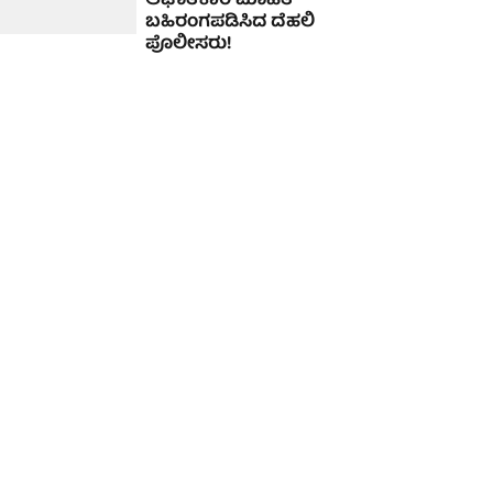
ಆಘಾತಕಾರಿ ಮಾಹಿತಿ
ಬಹಿರಂಗಪಡಿಸಿದ ದೆಹಲಿ
ಪೊಲೀಸರು!