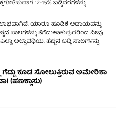
್ತಗೊಳಿಸುವಾಗ 12-15% ಬಡ್ಡಿದರಗಳನ್ನು
ಾಭವಾಗಿದೆ. ಯಾರೂ ಹೂಡಿಕೆ ಆದಾಯವನ್ನು
ವೆಚ್ಚದ ಸಾಲಗಳನ್ನು ತೆಗೆದುಹಾಕುವುದರಿಂದ ನೀವು
ಅಲ್ಪಾವಧಿಯ, ಹೆಚ್ಚಿನ ಬಡ್ಡಿ ಸಾಲಗಳನ್ನು
ಲಿ ಗೆದ್ದು ಕೂಡ ಸೋಲುತ್ತಿರುವ ಅಮೇರಿಕಾ
ಾ! (ಹಣಕ್ಲಾಸು)