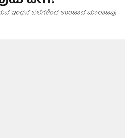
ುದು ಹೇಗೆ?
ರುತ್ತಿರುವ ಇಂಧನ ಬೆಲೆಗಳಿಂದ ಉಂಟಾದ ಮಾರಾಟವು