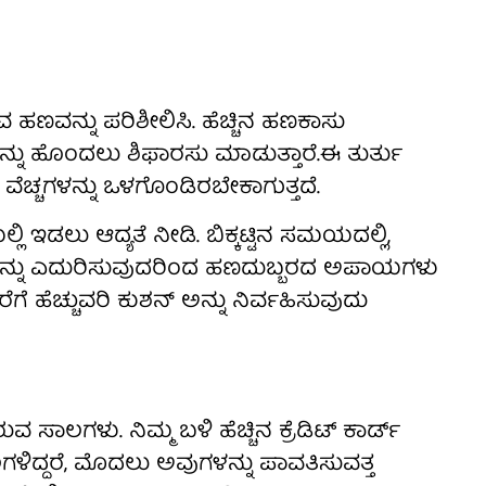
 ಹಣವನ್ನು ಪರಿಶೀಲಿಸಿ. ಹೆಚ್ಚಿನ ಹಣಕಾಸು
ು ಹೊಂದಲು ಶಿಫಾರಸು ಮಾಡುತ್ತಾರೆ.ಈ ತುರ್ತು
ವೆಚ್ಚಗಳನ್ನು ಒಳಗೊಂಡಿರಬೇಕಾಗುತ್ತದೆ.
ಿ ಇಡಲು ಆದ್ಯತೆ ನೀಡಿ. ಬಿಕ್ಕಟ್ಟಿನ ಸಮಯದಲ್ಲಿ,
ಳನ್ನು ಎದುರಿಸುವುದರಿಂದ ಹಣದುಬ್ಬರದ ಅಪಾಯಗಳು
ರೆಗೆ ಹೆಚ್ಚುವರಿ ಕುಶನ್ ಅನ್ನು ನಿರ್ವಹಿಸುವುದು
ಾಲಗಳು. ನಿಮ್ಮ ಬಳಿ ಹೆಚ್ಚಿನ ಕ್ರೆಡಿಟ್ ಕಾರ್ಡ್
ಗಳಿದ್ದರೆ, ಮೊದಲು ಅವುಗಳನ್ನು ಪಾವತಿಸುವತ್ತ