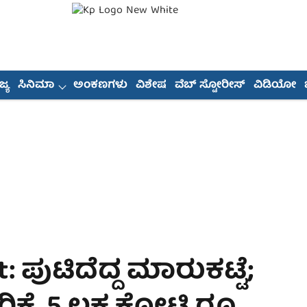
್ಯ
ಸಿನಿಮಾ
ಅಂಕಣಗಳು
ವಿಶೇಷ
ವೆಬ್ ಸ್ಟೋರೀಸ್
ವಿಡಿಯೋ
: ಪುಟಿದೆದ್ದ ಮಾರುಕಟ್ಟೆ;