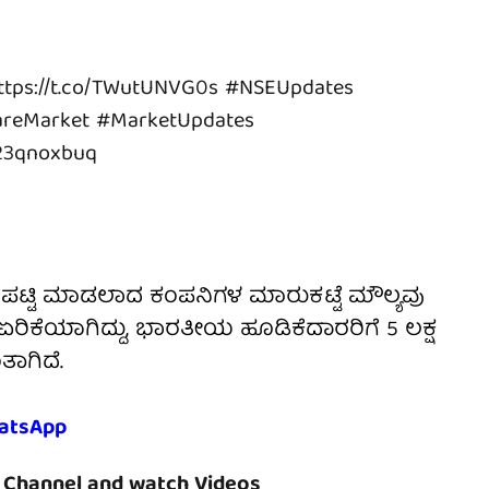
ttps://t.co/TWutUNVG0s
#NSEUpdates
reMarket
#MarketUpdates
E23qnoxbuq
 ಪಟ್ಟಿ ಮಾಡಲಾದ ಕಂಪನಿಗಳ ಮಾರುಕಟ್ಟೆ ಮೌಲ್ಯವು
ರಿಕೆಯಾಗಿದ್ದು, ಭಾರತೀಯ ಹೂಡಿಕೆದಾರರಿಗೆ 5 ಲಕ್ಷ
ಾಗಿದೆ.
atsApp
Channel and watch Videos