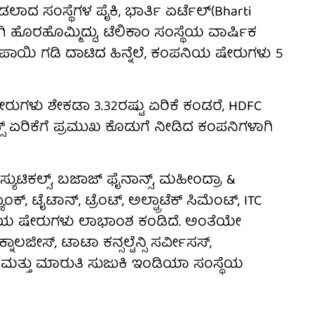
 ಮಾಡಲಾದ ಸಂಸ್ಥೆಗಳ ಪೈಕಿ, ಭಾರ್ತಿ ಏರ್ಟೆಲ್(Bharti
ಿ ಹೊರಹೊಮ್ಮಿದ್ದು, ಟೆಲಿಕಾಂ ಸಂಸ್ಥೆಯ ವಾರ್ಷಿಕ
ಯಿ ಗಡಿ ದಾಟಿದ ಹಿನ್ನೆಲೆ, ಕಂಪನಿಯ ಷೇರುಗಳು 5
ರುಗಳು ಶೇಕಡಾ 3.32ರಷ್ಟು ಏರಿಕೆ ಕಂಡರೆ, HDFC
ೆಕ್ಸ್ ಏರಿಕೆಗೆ ಪ್ರಮುಖ ಕೊಡುಗೆ ನೀಡಿದ ಕಂಪನಿಗಳಾಗಿ
ುಟಿಕಲ್ಸ್, ಬಜಾಜ್ ಫೈನಾನ್ಸ್, ಮಹೀಂದ್ರಾ &
, ಟೈಟಾನ್, ಟ್ರೆಂಟ್, ಅಲ್ಟ್ರಾಟೆಕ್ ಸಿಮೆಂಟ್, ITC
ಸ್ಥೆಯ ಷೇರುಗಳು ಲಾಭಾಂಶ ಕಂಡಿದೆ. ಅಂತೆಯೇ
ನಾಲಜೀಸ್, ಟಾಟಾ ಕನ್ಸಲ್ಟೆನ್ಸಿ ಸರ್ವೀಸಸ್,
ಕ್ ಮತ್ತು ಮಾರುತಿ ಸುಜುಕಿ ಇಂಡಿಯಾ ಸಂಸ್ಥೆಯ