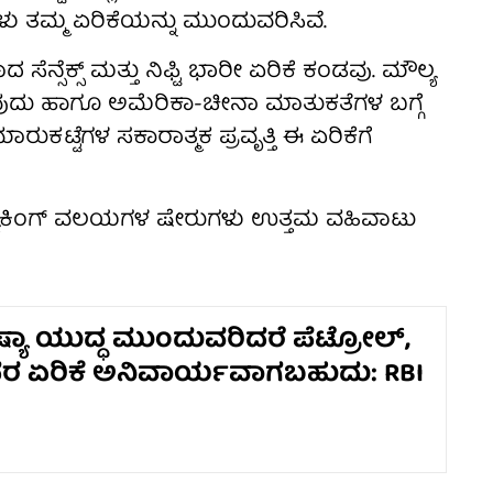
್ಯಂಕಗಳು ತಮ್ಮ ಏರಿಕೆಯನ್ನು ಮುಂದುವರಿಸಿವೆ.
ಸೆಕ್ಸ್ ಮತ್ತು ನಿಫ್ಟಿ ಭಾರೀ ಏರಿಕೆ ಕಂಡವು. ಮೌಲ್ಯ
ವುದು ಹಾಗೂ ಅಮೆರಿಕಾ-ಚೀನಾ ಮಾತುಕತೆಗಳ ಬಗ್ಗೆ
್ಟೆಗಳ ಸಕಾರಾತ್ಮಕ ಪ್ರವೃತ್ತಿ ಈ ಏರಿಕೆಗೆ
 ಬ್ಯಾಕಿಂಗ್ ವಲಯಗಳ ಷೇರುಗಳು ಉತ್ತಮ ವಹಿವಾಟು
ಷ್ಯಾ ಯುದ್ಧ ಮುಂದುವರಿದರೆ ಪೆಟ್ರೋಲ್,
ದರ ಏರಿಕೆ ಅನಿವಾರ್ಯವಾಗಬಹುದು: RBI