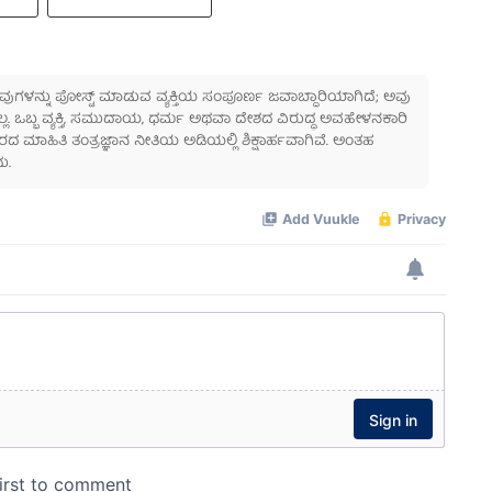
 ಅವುಗಳನ್ನು ಪೋಸ್ಟ್ ಮಾಡುವ ವ್ಯಕ್ತಿಯ ಸಂಪೂರ್ಣ ಜವಾಬ್ದಾರಿಯಾಗಿದೆ; ಅವು
ಲ್ಲ. ಒಬ್ಬ ವ್ಯಕ್ತಿ, ಸಮುದಾಯ, ಧರ್ಮ ಅಥವಾ ದೇಶದ ವಿರುದ್ಧ ಅವಹೇಳನಕಾರಿ
ಾಹಿತಿ ತಂತ್ರಜ್ಞಾನ ನೀತಿಯ ಅಡಿಯಲ್ಲಿ ಶಿಕ್ಷಾರ್ಹವಾಗಿವೆ. ಅಂತಹ
ು.