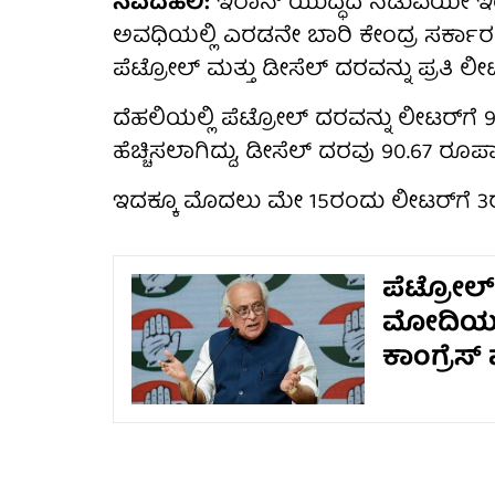
ನವದೆಹಲಿ:
ಇರಾನ್ ಯುದ್ಧದ ನಡುವೆಯೇ ಇಂ
ಅವಧಿಯಲ್ಲಿ ಎರಡನೇ ಬಾರಿ ಕೇಂದ್ರ ಸರ್ಕಾರ 
ಪೆಟ್ರೋಲ್ ಮತ್ತು ಡೀಸೆಲ್ ದರವನ್ನು ಪ್ರತಿ ಲೀ
ದೆಹಲಿಯಲ್ಲಿ ಪೆಟ್ರೋಲ್ ದರವನ್ನು ಲೀಟರ್‌
ಹೆಚ್ಚಿಸಲಾಗಿದ್ದು, ಡೀಸೆಲ್ ದರವು 90.67 
ಇದಕ್ಕೂ ಮೊದಲು ಮೇ 15ರಂದು ಲೀಟರ್‌ಗೆ 3
ಪೆಟ್ರೋಲ್-
ಮೋದಿಯನ್ನ
ಕಾಂಗ್ರೆಸ್ 