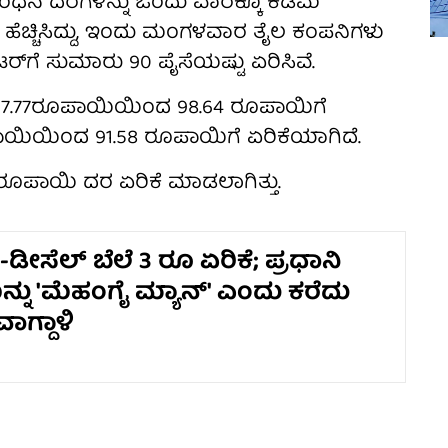
ಧನ ದರಗಳನ್ನು ಒಂದು ವಾರಕ್ಕೂ ಕಡಿಮೆ
ಹೆಚ್ಚಿಸಿದ್ದು, ಇಂದು ಮಂಗಳವಾರ ತೈಲ ಕಂಪನಿಗಳು
ಟರ್‌ಗೆ ಸುಮಾರು 90 ಪೈಸೆಯಷ್ಟು ಏರಿಸಿವೆ.
ಗೆ 97.77ರೂಪಾಯಿಯಿಂದ 98.64 ರೂಪಾಯಿಗೆ
ರೂಪಾಯಿಯಿಂದ 91.58 ರೂಪಾಯಿಗೆ ಏರಿಕೆಯಾಗಿದೆ.
ರೂಪಾಯಿ ದರ ಏರಿಕೆ ಮಾಡಲಾಗಿತ್ತು.
ಡೀಸೆಲ್ ಬೆಲೆ 3 ರೂ ಏರಿಕೆ; ಪ್ರಧಾನಿ
ು 'ಮೆಹಂಗೈ ಮ್ಯಾನ್' ಎಂದು ಕರೆದು
ವಾಗ್ದಾಳಿ