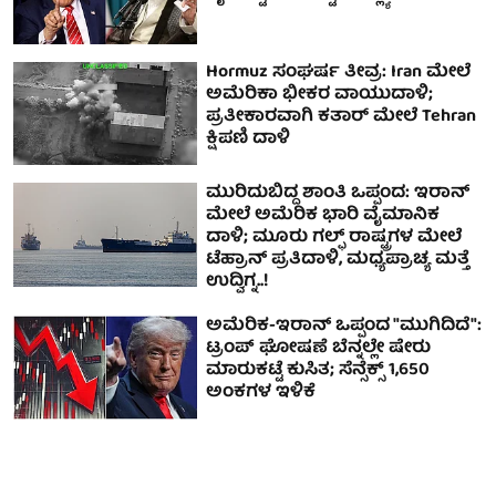
Hormuz ಸಂಘರ್ಷ ತೀವ್ರ: Iran ಮೇಲೆ
ಅಮೆರಿಕಾ ಭೀಕರ ವಾಯುದಾಳಿ;
ಪ್ರತೀಕಾರವಾಗಿ ಕತಾರ್ ಮೇಲೆ Tehran
ಕ್ಷಿಪಣಿ ದಾಳಿ
ಮುರಿದುಬಿದ್ದ ಶಾಂತಿ ಒಪ್ಪಂದ: ಇರಾನ್
ಮೇಲೆ ಅಮೆರಿಕ ಭಾರಿ ವೈಮಾನಿಕ
ದಾಳಿ; ಮೂರು ಗಲ್ಫ್ ರಾಷ್ಟ್ರಗಳ ಮೇಲೆ
ಟೆಹ್ರಾನ್ ಪ್ರತಿದಾಳಿ, ಮಧ್ಯಪ್ರಾಚ್ಯ ಮತ್ತೆ
ಉದ್ವಿಗ್ನ..!
ಅಮೆರಿಕ-ಇರಾನ್ ಒಪ್ಪಂದ "ಮುಗಿದಿದೆ":
ಟ್ರಂಪ್ ಘೋಷಣೆ ಬೆನ್ನಲ್ಲೇ ಷೇರು
ಮಾರುಕಟ್ಟೆ ಕುಸಿತ; ಸೆನ್ಸೆಕ್ಸ್ 1,650
ಅಂಕಗಳ ಇಳಿಕೆ