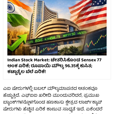
Indian Stock Market: ಚೇತರಿಸಿಕೊಂಡ Sensex 77
ಅಂಕ ಏರಿಕೆ; ರೂಪಾಯಿ ಮೌಲ್ಯ 96.35ಕ್ಕೆ ಕುಸಿತ;
ಕಚ್ಚಾತೈಲ ಬೆಲೆ ಏರಿಕೆ!
ಎಐ ಷೇರುಗಳಲ್ಲಿ ಬಬಲ್ ಮೌಲ್ಯಮಾಪನದ ಆತಂಕವೂ
ಹೆಚ್ಚುತ್ತಿದೆ. ಎಫ್‌ಐಐ ಖರೀದಿ ಮುಂದುವರಿದರೆ, ಪ್ರಮುಖ
ಬ್ಯಾಂಕ್‌ಗಳನ್ನೊಳಗೊಂಡ ಹಣಕಾಸು ಕ್ಷೇತ್ರದ ಲಾರ್ಜ್‌ಕ್ಯಾಪ್
ಷೇರುಗಳು ಹೆಚ್ಚಿನ ಏರಿಕೆ ಕಾಣುವ ಸಾಧ್ಯತೆ ಇದೆ. ಏಕೆಂದರೆ