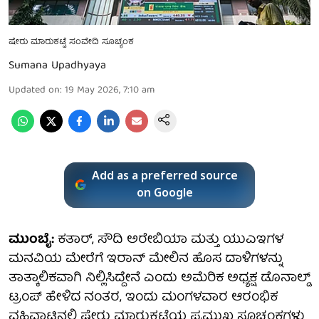
ಷೇರು ಮಾರುಕಟ್ಟೆ ಸಂವೇದಿ ಸೂಚ್ಯಂಕ
Sumana Upadhyaya
Updated on
:
19 May 2026, 7:10 am
Add as a preferred source
on Google
ಮುಂಬೈ:
ಕತಾರ್, ಸೌದಿ ಅರೇಬಿಯಾ ಮತ್ತು ಯುಎಇಗಳ
ಮನವಿಯ ಮೇರೆಗೆ ಇರಾನ್ ಮೇಲಿನ ಹೊಸ ದಾಳಿಗಳನ್ನು
ತಾತ್ಕಾಲಿಕವಾಗಿ ನಿಲ್ಲಿಸಿದ್ದೇನೆ ಎಂದು ಅಮೆರಿಕ ಅಧ್ಯಕ್ಷ ಡೊನಾಲ್ಡ್
ಟ್ರಂಪ್ ಹೇಳಿದ ನಂತರ, ಇಂದು ಮಂಗಳವಾರ ಆರಂಭಿಕ
ವಹಿವಾಟಿನಲ್ಲಿ ಷೇರು ಮಾರುಕಟ್ಟೆಯ ಪ್ರಮುಖ ಸೂಚ್ಯಂಕಗಳು