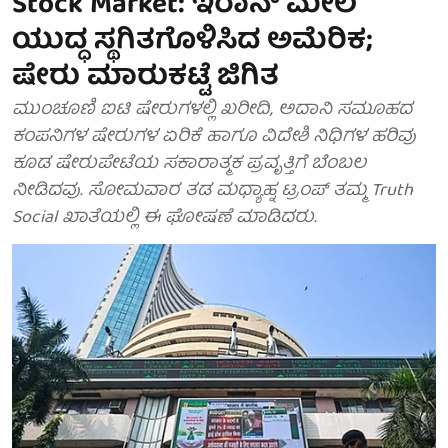
Stock Market: ಇರಾನ್ ಮೇಲೆ
ಯುದ್ಧ ಸ್ಥಗಿತಗೊಳಿಸಿದ ಅಮೆರಿಕ;
ಷೇರು ಮಾರುಕಟ್ಟೆ ಜಿಗಿತ
ಮುಂಚೂಣಿ ಐಟಿ ಷೇರುಗಳಲ್ಲಿ ಖರೀದಿ, ಅದಾನಿ ಸಮೂಹದ
ಕಂಪನಿಗಳ ಷೇರುಗಳ ಏರಿಕೆ ಹಾಗೂ ವಿದೇಶಿ ನಿಧಿಗಳ ಹರಿವು
ಕೂಡ ಷೇರುಪೇಟೆಯ ಸಕಾರಾತ್ಮಕ ಪ್ರವೃತ್ತಿಗೆ ಬೆಂಬಲ
ನೀಡಿದವು. ಸೋಮವಾರ ತಡ ಮಧ್ಯಾಹ್ನ ಟ್ರಂಪ್ ತಮ್ಮ Truth
Social ಖಾತೆಯಲ್ಲಿ ಈ ಘೋಷಣೆ ಮಾಡಿದರು.