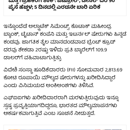
ಮತ್ತೆ ಗ್ರಾಹಕರಿಗೆ ಶಾಕ್: ಪೆಟ್ರೋಲ್, ಡೀಸೆಲ್ ದರ 90
ಪೈಸೆ ಹೆಚ್ಚಳ; 5 ದಿನದಲ್ಲಿ ಎರಡನೇ ಬಾರಿ ಏರಿಕೆ
ಇನ್ನೊಂದೆಡೆ ಅಲ್ಟ್ರಾಟೆಕ್ ಸಿಮೆಂಟ್ಸ್, ಕೊಟಾಕ್ ಮಹೀಂದ್ರ
ಬ್ಯಾಂಕ್, ಟೈಟಾನ್ ಕಂಪೆನಿ ಮತ್ತು ಇಟರ್ನಲ್ ಷೇರುಗಳು ಹಿನ್ನಡೆ
ಕಂಡವು. ಜಾಗತಿಕ ತೈಲ ಮಾನದಂಡವಾದ ಬ್ರೆಂಟ್ ಕ್ರೂಡ್
ದರವು ಶೇಕಡಾ 2ರಷ್ಟು ಇಳಿದು ಪ್ರತಿ ಬ್ಯಾರೆಲ್‌ಗೆ 109.9
ಡಾಲರ್‌ಗೆ ವಹಿವಾಟಾಗುತ್ತಿತ್ತು.
ವಿದೇಶಿ ಸಂಸ್ಥಾ ಹೂಡಿಕೆದಾರರು (FII) ಸೋಮವಾರ 2,813.69
ಕೋಟಿ ರೂಪಾಯಿ ಮೌಲ್ಯದ ಷೇರುಗಳನ್ನು ಖರೀದಿಸಿದ್ದಾರೆ
ಎಂದು ವಿನಿಮಯದ ಅಂಕಿಅಂಶಗಳು ತಿಳಿಸಿವೆ.
ಎಫ್‌ಐಐಗಳು ಖರೀದಿದಾರರಾಗಿ ಮರಳುತ್ತಿರುವುದು ಇನ್ನೂ
ಸ್ಪಷ್ಟ ಪ್ರವೃತ್ತಿಯಾಗದಿದ್ದರೂ, ಭಾರತದ ಮೌಲ್ಯಮಾಪನಗಳು
ಆಕರ್ಷಕವಾಗುತ್ತಿವೆ ಎಂಬ ಸೂಚನೆ ನೀಡುತ್ತದೆ.