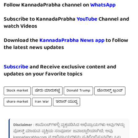
Follow KannadaPrabha channel on
WhatsApp
Subscribe to KannadaPrabha
YouTube
Channel and
watch Videos
Download the
KannadaPrabha News app
to follow
the latest news updates
Subscribe
and Receive exclusive content and
updates on your favorite topics
Stock market
ಷೇರು ಮಾರುಕಟ್ಟೆ
Donald Trump
ಡೊನಾಲ್ಡ್ ಟ್ರಂಪ್
share market
Iran War
ಇರಾನ್ ಯುದ್ಧ
Disclaimer
: ಕಾಮೆಂಟ್‌ಗಳಲ್ಲಿ ವ್ಯಕ್ತಪಡಿಸಿದ ಅಭಿಪ್ರಾಯಗಳು ಅವುಗಳನ್ನು
ಪೋಸ್ಟ್ ಮಾಡುವ ವ್ಯಕ್ತಿಯ ಸಂಪೂರ್ಣ ಜವಾಬ್ದಾರಿಯಾಗಿದೆ; ಅವು
kannadaprabha.com
ನ ಅಭಿಪ್ರಾಯಗಳನ್ನು ಪ್ರತಿಬಿಂಬಿಸುವುದಿಲ್ಲ. ಒಬ್ಬ