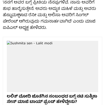
'ನನಗೆ ಅವರ ಬಗ್ಗೆ ಪ್ರೀತಿಯ ನೆನಪುಗಳಿವೆ. ನಾನು ಅವರಿಗೆ
ಶುಭ ಹಾರೈಸುತ್ತೇನೆ. ಅವರು ಅದ್ಭುತ ಮಹಿಳೆ ಮತ್ತು ಅವರು
ಹೆಣ್ಣುಮಕ್ಕಳಾದ ರೆನೀ ಮತ್ತು ಅಲಿಸಾ ಅವರಿಗೆ ಸಿಂಗಲ್
ಪೇರೆಂಟ್ ಆಗಿರುವುದು ಗಮನಾರ್ಹವಾಗಿದೆ' ಎಂದು ಮಾಜಿ
ಐಪಿಎಲ್ ಅಧ್ಯಕ್ಷ ಹೇಳಿದರು.
ಲಲಿತ್ ಮೋದಿ ಜೊತೆಗಿನ ಸಂಬಂಧದ ಬಗ್ಗೆ ನಟಿ ಸುಶ್ಮಿತಾ
ಸೇನ್ ಮಾಜಿ ಬಾಯ್ ಫ್ರೆಂಡ್ ಹೇಳಿದ್ದೇನು?