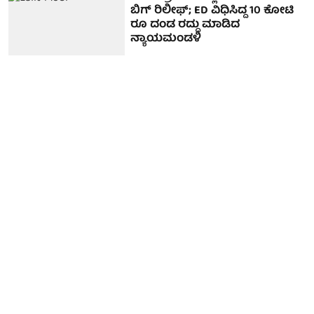
ಬಿಗ್ ರಿಲೀಫ್; ED ವಿಧಿಸಿದ್ದ 10 ಕೋಟಿ
ರೂ ದಂಡ ರದ್ದು ಮಾಡಿದ
ನ್ಯಾಯಮಂಡಳಿ