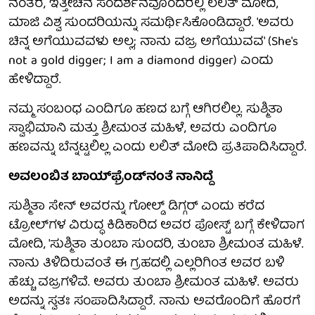
ನಂತರ, ಇತ್ತೀಚಿನ ಸಂದರ್ಶನವೊಂದರಲ್ಲಿ ಲಲಿತ್ ಮೋದಿ,
ಮಾಜಿ ವಿಶ್ವ ಸುಂದರಿಯನ್ನು ಸಮರ್ಥಿಸಿಕೊಂಡಿದ್ದಾರೆ. 'ಅವರು
ಚಿನ್ನ ಅಗೆಯುವವಳು ಅಲ್ಲ; ನಾನು ವಜ್ರ ಅಗೆಯುವವ' (She's
not a gold digger; I am a diamond digger) ಎಂದು
ಹೇಳಿದ್ದಾರೆ.
ನಮ್ಮ ಸಂಬಂಧ ಎಂದಿಗೂ ಹಣದ ಬಗ್ಗೆ ಆಗಿರಲಿಲ್ಲ. ಸುಶ್ಮಿತಾ
ಸ್ವಾಭಿಮಾನಿ ಮತ್ತು ಶ್ರೀಮಂತ ಮಹಿಳೆ, ಅವರು ಎಂದಿಗೂ
ಹಣವನ್ನು ಬೆನ್ನಟ್ಟಲಿಲ್ಲ ಎಂದು ಲಲಿತ್ ಮೋದಿ ಪ್ರತಿಪಾದಿಸಿದ್ದಾರೆ.
ಅವಲಂಬಿತ ಬಾಯ್‌ಫ್ರೆಂಡ್‌ನಂತೆ ನಾನಿದ್ದೆ
ಸುಶ್ಮಿತಾ ಸೇನ್ ಅವರನ್ನು ಗೋಲ್ಡ್ ಡಿಗ್ಗರ್ ಎಂದು ಕರೆದ
ಟ್ರೋಲ್‌ಗಳ ವಿರುದ್ಧ ಕಿಡಿಕಾರಿದ ಅವರ ಪೋಸ್ಟ್ ಬಗ್ಗೆ ಕೇಳಿದಾಗ
ಮೋದಿ, 'ಸುಶ್ಮಿತಾ ತುಂಬಾ ಸುಂದರಿ, ತುಂಬಾ ಶ್ರೀಮಂತ ಮಹಿಳೆ.
ನಾನು ತಿಳಿದಿರುವಂತೆ ಈ ಗ್ರಹದಲ್ಲಿ ಎಲ್ಲರಿಗಿಂತ ಅವರ ಬಳಿ
ಹೆಚ್ಚು ವಜ್ರಗಳಿವೆ. ಅವರು ತುಂಬಾ ಶ್ರೀಮಂತ ಮಹಿಳೆ. ಅವರು
ಅದನ್ನು ಸ್ವತಃ ಸಂಪಾದಿಸಿದ್ದಾರೆ. ನಾನು ಅವರೊಂದಿಗೆ ಹೊರಗೆ