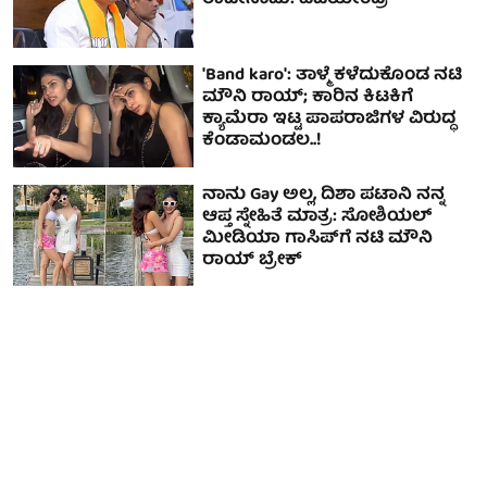
ರಾಜೀನಾಮೆ: ವಿಜಯೇಂದ್ರ
'Band karo': ತಾಳ್ಮೆ ಕಳೆದುಕೊಂಡ ನಟಿ
ಮೌನಿ ರಾಯ್; ಕಾರಿನ ಕಿಟಕಿಗೆ
ಕ್ಯಾಮೆರಾ ಇಟ್ಟ ಪಾಪರಾಜಿಗಳ ವಿರುದ್ಧ
ಕೆಂಡಾಮಂಡಲ..!
ನಾನು Gay ಅಲ್ಲ, ದಿಶಾ ಪಟಾನಿ ನನ್ನ
ಆಪ್ತ ಸ್ನೇಹಿತೆ ಮಾತ್ರ: ಸೋಶಿಯಲ್
ಮೀಡಿಯಾ ಗಾಸಿಪ್‌ಗೆ ನಟಿ ಮೌನಿ
ರಾಯ್ ಬ್ರೇಕ್