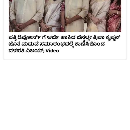
ಪತ್ನಿ ಡಿವೋರ್ಸ್ ಗೆ ಅರ್ಜಿ ಹಾಕಿದ ಬೆನ್ನಲ್ಲೇ ತ್ರಿಷಾ ಕೃಷ್ಣನ್
ಜೊತೆ ಮದುವೆ ಸಮಾರಂಭದಲ್ಲಿ ಕಾಣಿಸಿಕೊಂಡ
ದಳಪತಿ ವಿಜಯ್; Video