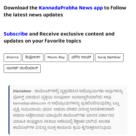
Download the
KannadaPrabha News app
to follow
the latest news updates
Subscribe
and Receive exclusive content and
updates on your favorite topics
divorce
ಡಿವೋರ್ಸ್
Mouni Roy
ಮೌನಿ ರಾಯ್
Suraj Nambiar
ಸೂರಜ್ ನಂಬಿಯಾರ್
Disclaimer
: ಕಾಮೆಂಟ್‌ಗಳಲ್ಲಿ ವ್ಯಕ್ತಪಡಿಸಿದ ಅಭಿಪ್ರಾಯಗಳು ಅವುಗಳನ್ನು
ಪೋಸ್ಟ್ ಮಾಡುವ ವ್ಯಕ್ತಿಯ ಸಂಪೂರ್ಣ ಜವಾಬ್ದಾರಿಯಾಗಿದೆ; ಅವು
kannadaprabha.com
ನ ಅಭಿಪ್ರಾಯಗಳನ್ನು ಪ್ರತಿಬಿಂಬಿಸುವುದಿಲ್ಲ. ಒಬ್ಬ
ವ್ಯಕ್ತಿ, ಸಮುದಾಯ, ಧರ್ಮ ಅಥವಾ ದೇಶದ ವಿರುದ್ಧ ಅವಹೇಳನಕಾರಿ
ಅಥವಾ ಅಶ್ಲೀಲವಾದ ಯಾವುದೇ ಕಾಮೆಂಟ್‌ಗಳು ಭಾರತ ಸರ್ಕಾರದ
ಮಾಹಿತಿ ತಂತ್ರಜ್ಞಾನ ನೀತಿಯ ಅಡಿಯಲ್ಲಿ ಶಿಕ್ಷಾರ್ಹವಾಗಿವೆ. ಅಂತಹ
ಕಾಮೆಂಟ್‌ಗಳ ವಿರುದ್ಧ ಸೂಕ್ತ ಕಾನೂನು ಕ್ರಮ ಕೈಗೊಳ್ಳಲಾಗುವುದು.