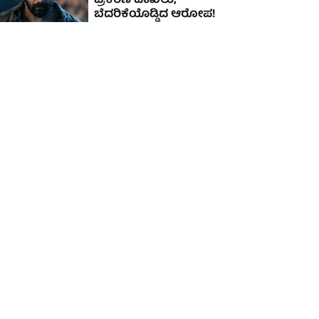
ಪ್ರಕರಣ ದಾಖಲು;
ಬೆದರಿಕೆಯೊಡ್ಡಿದ ಆರೋಪ!