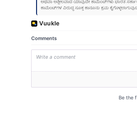
ಅಥವಾ ಅಶ್ಲೀಲವಾದ ಯಾವುದೇ ಕಾಮೆಂಟ್‌ಗಳು ಭಾರತ ಸರ್ಕಾರದ ಮ
ಕಾಮೆಂಟ್‌ಗಳ ವಿರುದ್ಧ ಸೂಕ್ತ ಕಾನೂನು ಕ್ರಮ ಕೈಗೊಳ್ಳಲಾಗುವುದ