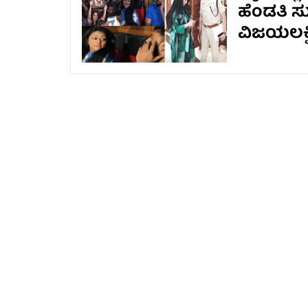
ಹೆಂಡತಿ ಸು
ವಿಜಯಲಕ್ಷ