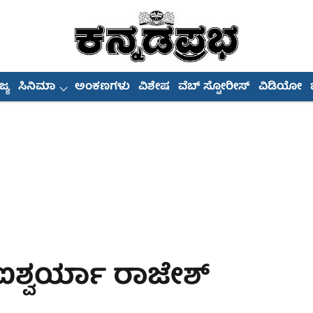
್ಯ
ಸಿನಿಮಾ
ಅಂಕಣಗಳು
ವಿಶೇಷ
ವೆಬ್ ಸ್ಟೋರೀಸ್
ವಿಡಿಯೋ
ಿ ಐಶ್ವರ್ಯಾ ರಾಜೇಶ್