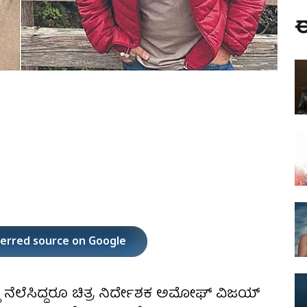
ಈ
ferred source on Google
ನೆಲೆಸಿದ್ದರೂ ಚಿತ್ರ ನಿರ್ದೇಶಕ ಅಮೋಘ್ ವಿಜಯ್