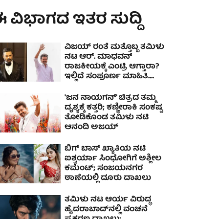
 ವಿಭಾಗದ ಇತರ ಸುದ್ದಿ
ವಿಜಯ್ ರಂತೆ ಮತ್ತೊಬ್ಬ ತಮಿಳು
ನಟ ಆರ್. ಮಾಧವನ್
ರಾಜಕೀಯಕ್ಕೆ ಎಂಟ್ರಿ ಆಗ್ತಾರಾ?
ಇಲ್ಲಿದೆ ಸಂಪೂರ್ಣ ಮಾಹಿತಿ....
'ಜನ ನಾಯಗನ್' ಚಿತ್ರದ ತಮ್ಮ
ದೃಶ್ಯಕ್ಕೆ ಕತ್ತರಿ; ಕಣ್ಣೀರಾಕಿ ಸಂಕಷ್ಟ
ತೋಡಿಕೊಂಡ ತಮಿಳು ನಟಿ
ಆನಂದಿ ಅಜಯ್
ಬಿಗ್ ಬಾಸ್ ಖ್ಯಾತಿಯ ನಟಿ
ಐಶ್ವರ್ಯಾ ಸಿಂಧೋಗಿಗೆ ಅಶ್ಲೀಲ
ಕಮೆಂಟ್; ಸಂಜಯನಗರ
ಠಾಣೆಯಲ್ಲಿ ದೂರು ದಾಖಲು
ತಮಿಳು ನಟ ಆರ್ಯ ವಿರುದ್ಧ
ಹೈದರಾಬಾದ್‌ನಲ್ಲಿ ವಂಚನೆ