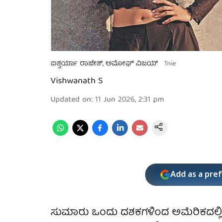
ಐಶ್ವರ್ಯಾ ರಾಜೇಶ್, ಅಮೋಘ್ ವಿಜಯ್
Tnie
Vishwanath S
Updated on
:
11 Jun 2026, 2:31 pm
Add as a pre
ಸುಮಾರು ಒಂದು ದಶಕಗಳಿಂದ ಅಮೆರಿಕದಲ್ಲಿ 