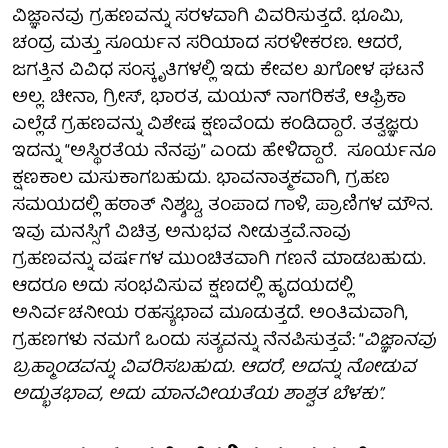
ವಿಜ್ಞಾನವು ಗ್ರಹಣವನ್ನು ಸರಳವಾಗಿ ವಿವರಿಸುತ್ತದೆ. ಭೂಮಿ,
ಚಂದ್ರ ಮತ್ತು ಸೂರ್ಯನ ಸರಿಯಾದ ಸರಳೀಕರಣ. ಆದರೆ,
ಜಗತ್ತಿನ ವಿವಿಧ ಸಂಸ್ಕೃತಿಗಳಲ್ಲಿ ಇದು ಕೇವಲ ಖಗೋಳ ಘಟನೆ
ಅಲ್ಲ. ಚೀನಾ, ಗ್ರೀಸ್, ಭಾರತ, ಮಯನ್ ನಾಗರಿಕತೆ, ಆಫ್ರಿಕಾ
ಎಲ್ಲೆಡೆ ಗ್ರಹಣವನ್ನು ವಿಶೇಷ ಕ್ಷಣವೆಂದು ಕಂಡಿದ್ದಾರೆ. ತತ್ವಜ್ಞರು
ಇದನ್ನು “ಅಸ್ಥಿರತೆಯ ನೆನಪು” ಎಂದು ಹೇಳಿದ್ದಾರೆ. ಸೂರ್ಯನೂ
ಕ್ಷಣಕಾಲ ಮಸುಕಾಗಬಹುದು. ಭಾವನಾತ್ಮಕವಾಗಿ, ಗ್ರಹಣ
ಸಮಯದಲ್ಲಿ ಹಠಾತ್ ನಿಶ್ಶಬ್ದ, ತಂಪಾದ ಗಾಳಿ, ಪ್ರಾಣಿಗಳ ಮೌನ.
ಇವು ಮನಸ್ಸಿಗೆ ವಿಚಿತ್ರ ಅನುಭವ ನೀಡುತ್ತವೆ.ನಾವು
ಗ್ರಹಣವನ್ನು ವರ್ಷಗಳ ಮುಂಚಿತವಾಗಿ ಗಣನೆ ಮಾಡಬಹುದು.
ಆದರೂ ಅದು ಸಂಭವಿಸುವ ಕ್ಷಣದಲ್ಲಿ ಹೃದಯದಲ್ಲಿ
ಅನಿರ್ವಚನೀಯ ರಹಸ್ಯಭಾವ ಮೂಡುತ್ತದೆ. ಅಂತಿಮವಾಗಿ,
ಗ್ರಹಣಗಳು ನಮಗೆ ಒಂದು ಸತ್ಯವನ್ನು ನೆನಪಿಸುತ್ತವೆ: “
ವಿಜ್ಞಾನವು
ಬ್ರಹ್ಮಾಂಡವನ್ನು ವಿವರಿಸಬಹುದು. ಆದರೆ, ಅದನ್ನು ನೋಡುವ
ಅದ್ಭುತಭಾವ, ಅದು ಮಾನವೀಯತೆಯ ಶಾಶ್ವತ ಬೆಳಕು”.