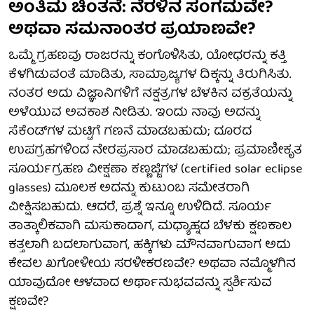
ಅಂತಿಮ ಚಿಂತನೆ: ನೆರಳಿನ ಸಂಗಮವೇ?
ಅಥವಾ ಸಮನಾಂತರ ಪ್ರಯಾಣವೇ?
ಒಮ್ಮೆ ಗ್ರಹಣವು ರಾಜರನ್ನು ಕಂಗೊಳಿಸಿತು, ಯೋಧರನ್ನು ಕತ್ತಿ
ಕೆಳಗಿಡುವಂತೆ ಮಾಡಿತು, ಸಾಮ್ರಾಜ್ಯಗಳ ದಿಕ್ಕನ್ನು ತಿರುಗಿಸಿತು.
ನಂತರ ಅದು ವಿಜ್ಞಾನಿಗಳಿಗೆ ನಕ್ಷತ್ರಗಳ ಬೆಳಕಿನ ವಕ್ರತೆಯನ್ನು
ಅಳೆಯುವ ಅವಕಾಶ ನೀಡಿತು. ಇಂದು ನಾವು ಅದನ್ನು
ಸೆಕೆಂಡ್‌ಗಳ ಮಟ್ಟಿಗೆ ಗಣನೆ ಮಾಡಬಹುದು; ದೂರದ
ಉಪಗ್ರಹಗಳಿಂದ ನೇರಪ್ರಸಾರ ಮಾಡಬಹುದು; ಪ್ರಮಾಣೀಕೃತ
ಸೂರ್ಯಗ್ರಹಣ ವೀಕ್ಷಣಾ ಕಣ್ಣಜ್ಜಿಗಳ (certified solar eclipse
glasses) ಮೂಲಕ ಅದನ್ನು ಕುಟುಂಬ ಸಮೇತರಾಗಿ
ವೀಕ್ಷಿಸಬಹುದು. ಆದರೆ, ಪ್ರಶ್ನೆ ಇನ್ನೂ ಉಳಿದಿದೆ. ಸೂರ್ಯ
ತಾತ್ಕಾಲಿಕವಾಗಿ ಮಸುಕಾದಾಗ, ಮಧ್ಯಾಹ್ನದ ಬೆಳಕು ಕ್ಷಣಕಾಲ
ಕತ್ತಲಾಗಿ ಬದಲಾಗುವಾಗ, ಹಕ್ಕಿಗಳು ಮೌನವಾಗುವಾಗ ಅದು
ಕೇವಲ ಖಗೋಳೀಯ ಸರಳೀಕರಣವೇ? ಅಥವಾ ನಮ್ಮೊಳಗಿನ
ಯಾವುದೋ ಆಳವಾದ ಅರ್ಥಾನುಭವವನ್ನು ಸ್ಪರ್ಶಿಸುವ
ಕ್ಷಣವೇ?