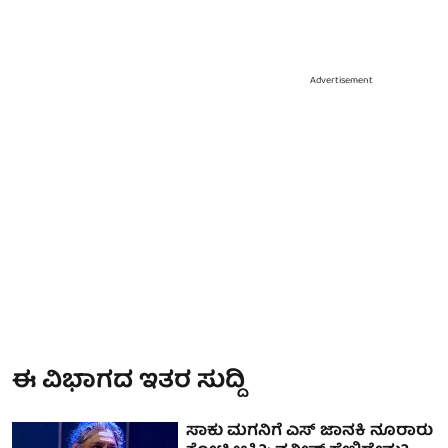
Advertisement
ಈ ವಿಭಾಗದ ಇತರ ಸುದ್ದಿ
ಸಾಕು ಮಗನಿಗೆ ಎಸ್ ಜಾನಕಿ ನೂರಾರು