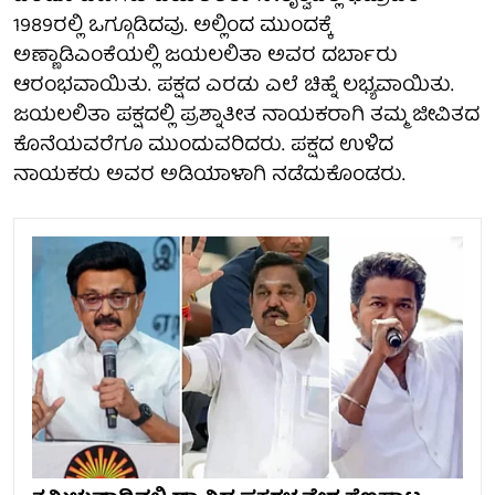
1989ರಲ್ಲಿ ಒಗ್ಗೂಡಿದವು. ಅಲ್ಲಿಂದ ಮುಂದಕ್ಕೆ
ಅಣ್ಣಾಡಿಎಂಕೆಯಲ್ಲಿ ಜಯಲಲಿತಾ ಅವರ ದರ್ಬಾರು
ಆರಂಭವಾಯಿತು. ಪಕ್ಷದ ಎರಡು ಎಲೆ ಚಿಹ್ನೆ ಲಭ್ಯವಾಯಿತು.
ಜಯಲಲಿತಾ ಪಕ್ಷದಲ್ಲಿ ಪ್ರಶ್ನಾತೀತ ನಾಯಕರಾಗಿ ತಮ್ಮ ಜೀವಿತದ
ಕೊನೆಯವರೆಗೂ ಮುಂದುವರಿದರು. ಪಕ್ಷದ ಉಳಿದ
ನಾಯಕರು ಅವರ ಅಡಿಯಾಳಾಗಿ ನಡೆದುಕೊಂಡರು.