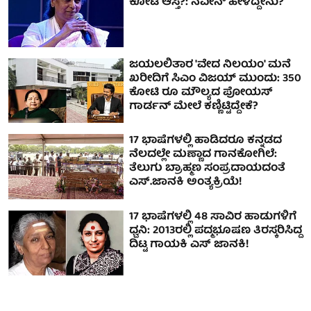
ಕೋಟಿ ಆಸ್ತಿ?: ನವೀನ್ ಹೇಳಿದ್ದೇನು?
ಜಯಲಲಿತಾರ 'ವೇದ ನಿಲಯಂ' ಮನೆ
ಖರೀದಿಗೆ ಸಿಎಂ ವಿಜಯ್ ಮುಂದು: 350
ಕೋಟಿ ರೂ ಮೌಲ್ಯದ ಪೋಯಸ್
ಗಾರ್ಡನ್‌ ಮೇಲೆ ಕಣ್ಣಿಟ್ಟಿದ್ದೇಕೆ?
17 ಭಾಷೆಗಳಲ್ಲಿ ಹಾಡಿದರೂ ಕನ್ನಡದ
ನೆಲದಲ್ಲೇ ಮಣ್ಣಾದ ಗಾನಕೋಗಿಲೆ:
ತೆಲುಗು ಬ್ರಾಹ್ಮಣ ಸಂಪ್ರದಾಯದಂತೆ
ಎಸ್.ಜಾನಕಿ ಅಂತ್ಯಕ್ರಿಯೆ!
17 ಭಾಷೆಗಳಲ್ಲಿ 48 ಸಾವಿರ ಹಾಡುಗಳಿಗೆ
ಧ್ವನಿ: 2013ರಲ್ಲಿ ಪದ್ಮಭೂಷಣ ತಿರಸ್ಕರಿಸಿದ್ದ
ದಿಟ್ಟ ಗಾಯಕಿ ಎಸ್ ಜಾನಕಿ!