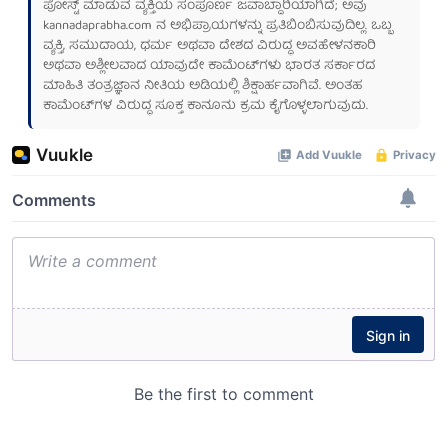
ಪೋಸ್ಟ್ ಮಾಡುವ ವ್ಯಕ್ತಿಯ ಸಂಪೂರ್ಣ ಜವಾಬ್ದಾರಿಯಾಗಿದೆ; ಅವು
kannadaprabha.com
ನ ಅಭಿಪ್ರಾಯಗಳನ್ನು ಪ್ರತಿಬಿಂಬಿಸುವುದಿಲ್ಲ. ಒಬ್ಬ
ವ್ಯಕ್ತಿ, ಸಮುದಾಯ, ಧರ್ಮ ಅಥವಾ ದೇಶದ ವಿರುದ್ಧ ಅವಹೇಳನಕಾರಿ
ಅಥವಾ ಅಶ್ಲೀಲವಾದ ಯಾವುದೇ ಕಾಮೆಂಟ್‌ಗಳು ಭಾರತ ಸರ್ಕಾರದ
ಮಾಹಿತಿ ತಂತ್ರಜ್ಞಾನ ನೀತಿಯ ಅಡಿಯಲ್ಲಿ ಶಿಕ್ಷಾರ್ಹವಾಗಿವೆ. ಅಂತಹ
ಕಾಮೆಂಟ್‌ಗಳ ವಿರುದ್ಧ ಸೂಕ್ತ ಕಾನೂನು ಕ್ರಮ ಕೈಗೊಳ್ಳಲಾಗುವುದು.