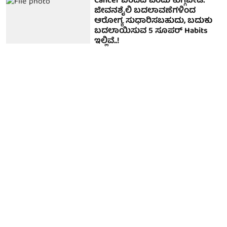
Cancer ಬಂದಿದೆ ಎಂದು ಕುಗ್ಗಬೇಡಿ:
ಜೀವನಶೈಲಿ ಬದಲಾವಣೆಗಳಿಂದ
ಆರೋಗ್ಯ ಸುಧಾರಿಸಬಹುದು, ಬದುಕು
ಬದಲಾಯಿಸುವ 5 ಸೂಪರ್ Habits
ಇಲ್ಲಿವೆ..!