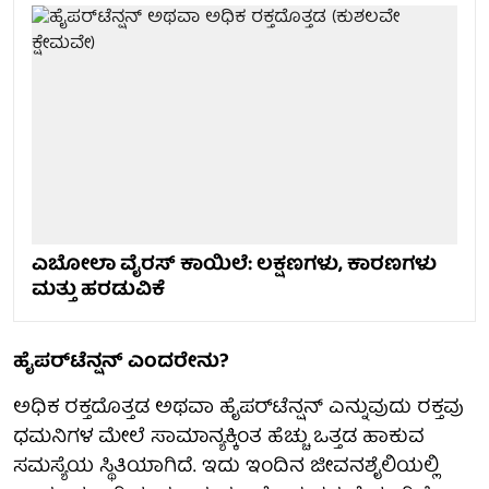
ಎಬೋಲಾ ವೈರಸ್ ಕಾಯಿಲೆ: ಲಕ್ಷಣಗಳು, ಕಾರಣಗಳು
ಮತ್ತು ಹರಡುವಿಕೆ
ಹೈಪರ್‌ಟೆನ್ಷನ್ ಎಂದರೇನು?
ಅಧಿಕ ರಕ್ತದೊತ್ತಡ ಅಥವಾ ಹೈಪರ್‌ಟೆನ್ಷನ್ ಎನ್ನುವುದು ರಕ್ತವು
ಧಮನಿಗಳ ಮೇಲೆ ಸಾಮಾನ್ಯಕ್ಕಿಂತ ಹೆಚ್ಚು ಒತ್ತಡ ಹಾಕುವ
ಸಮಸ್ಯೆಯ ಸ್ಥಿತಿಯಾಗಿದೆ. ಇದು ಇಂದಿನ ಜೀವನಶೈಲಿಯಲ್ಲಿ