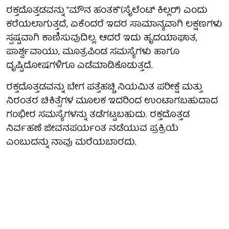
ರಕ್ತದೊತ್ತಡವನ್ನು “ಮೌನ ಹಂತಕ”(ಸೈಲೆಂಟ್ ಕಿಲ್ಲರ್) ಎಂದು
ಕರೆಯಲಾಗುತ್ತದೆ, ಏಕೆಂದರೆ ಇದರ ಸಾಮಾನ್ಯವಾಗಿ ಲಕ್ಷಣಗಳು
ಸ್ಪಷ್ಟವಾಗಿ ಕಾಣಿಸುವುದಿಲ್ಲ. ಆದರೆ ಇದು ಹೃದಯಾಘಾತ,
ಪಾರ್ಶ್ವವಾಯು, ಮೂತ್ರಪಿಂಡ ಸಮಸ್ಯೆಗಳು ಹಾಗೂ
ದೃಷ್ಟಿದೋಷಗಳಿಗೂ ಎಡೆಮಾಡಿಕೊಡುತ್ತದೆ.
ರಕ್ತದೊತ್ತಡವನ್ನು ಬೇಗ ಪತ್ತೆಹಚ್ಚಿ ನಿಯಮಿತ ಪರೀಕ್ಷೆ ಮತ್ತು
ನಿರಂತರ ಚಿಕಿತ್ಸೆಗಳ ಮೂಲಕ ಇದರಿಂದ ಉಂಟಾಗಬಹುದಾದ
ಗಂಭೀರ ಸಮಸ್ಯೆಗಳನ್ನು ತಡೆಗಟ್ಟಬಹುದು. ರಕ್ತದೊತ್ತಡ
ನಿರ್ವಹಣೆ ಜೀವನಪರ್ಯಂತ ನಡೆಯುವ ಪ್ರಕ್ರಿಯೆ
ಎಂಬುದನ್ನು ನಾವು ಮರೆಯಬಾರದು.