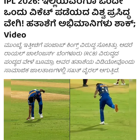
IPL 2026: ಇಲ್ಲಿಯವರೆಗೂ ಒಂದೇ
ಒಂದು ವಿಕೆಟ್ ಪಡೆಯದ ವಿಶ್ವ ಪ್ರಸಿದ್ಧ
ವೇಗಿ! ಹತಾಶೆಗೆ ಅಭಿಮಾನಿಗಳು ಶಾಕ್;
Video
ಮುಂಬೈ ಇತ್ತೀಚಿಗೆ ಪಂಜಾಬ್ ಕಿಂಗ್ಸ್ ವಿರುದ್ಧ ಸೋತಿತ್ತು. ಆದರೆ
ರಾಯಲ್ ಚಾಲೆಂಜರ್ಸ್ ಬೆಂಗಳೂರು (RCB) ವಿರುದ್ಧದ
ಪಂದ್ಯದ ವೇಳೆ ಬೂಮ್ರಾ ಅವರ ಹತಾಶೆಯ ವಿಡಿಯೋವೊಂದು
ಸಾಮಾಜಿಕ ಜಾಲತಾಣಗಳಲ್ಲಿ ಸಖತ್ ವೈರಲ್ ಆಗುತ್ತಿದೆ.