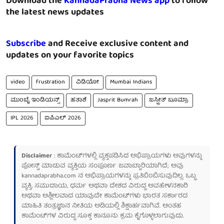
Download the
KannadaPrabha News app
to follow
the latest news updates
Subscribe
and Receive exclusive content and
updates on your favorite topics
video
frustration
ವಿಡಿಯೋ
Mumbai Indians
ಮುಂಬೈ ಇಂಡಿಯನ್ಸ್
ಹತಾಶೆ
Jasprit Bumrah
ಜಸ್ಪ್ರೀತ್ ಬೂಮ್ರಾ
IPL 2026
ಐಪಿಎಲ್ 2026
Disclaimer
: ಕಾಮೆಂಟ್‌ಗಳಲ್ಲಿ ವ್ಯಕ್ತಪಡಿಸಿದ ಅಭಿಪ್ರಾಯಗಳು ಅವುಗಳನ್ನು
ಪೋಸ್ಟ್ ಮಾಡುವ ವ್ಯಕ್ತಿಯ ಸಂಪೂರ್ಣ ಜವಾಬ್ದಾರಿಯಾಗಿದೆ; ಅವು
kannadaprabha.com
ನ ಅಭಿಪ್ರಾಯಗಳನ್ನು ಪ್ರತಿಬಿಂಬಿಸುವುದಿಲ್ಲ. ಒಬ್ಬ
ವ್ಯಕ್ತಿ, ಸಮುದಾಯ, ಧರ್ಮ ಅಥವಾ ದೇಶದ ವಿರುದ್ಧ ಅವಹೇಳನಕಾರಿ
ಅಥವಾ ಅಶ್ಲೀಲವಾದ ಯಾವುದೇ ಕಾಮೆಂಟ್‌ಗಳು ಭಾರತ ಸರ್ಕಾರದ
ಮಾಹಿತಿ ತಂತ್ರಜ್ಞಾನ ನೀತಿಯ ಅಡಿಯಲ್ಲಿ ಶಿಕ್ಷಾರ್ಹವಾಗಿವೆ. ಅಂತಹ
ಕಾಮೆಂಟ್‌ಗಳ ವಿರುದ್ಧ ಸೂಕ್ತ ಕಾನೂನು ಕ್ರಮ ಕೈಗೊಳ್ಳಲಾಗುವುದು.