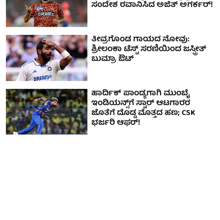
ಸಂದೇಶ ರವಾನಿಸಿದ ಅಜಿತ್ ಅಗರ್ಕರ್!
ತೀವ್ರಗೊಂಡ ಗಾಯದ ನೋವು:
ಶ್ರೀಲಂಕಾ ಟೆಸ್ಟ್ ಸರಣಿಯಿಂದ ಜಸ್ಪ್ರೀತ್
ಬುಮ್ರಾ ಔಟ್
ಹಾರ್ದಿಕ್ ಪಾಂಡ್ಯ‌ಗಾಗಿ ಮುಂಬೈ
ಇಂಡಿಯನ್ಸ್‌ಗೆ ಸ್ಟಾರ್ ಆಟಗಾರರ
ಜೊತೆಗೆ ದೊಡ್ಡ ಮೊತ್ತದ ಹಣ; CSK
ಭರ್ಜರಿ ಆಫರ್!