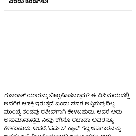
ಎರಡು ತಂಡಗಳು!
'ಗುಜರಾತ್ ಯಾರನ್ನು ಬಿಟ್ಟುಕೊಡಬಲ್ಲದು? ಈ ವಿನಿಮಯದಲ್ಲಿ
ಅವರಿಗೆ ಆಸಕ್ತಿ ಇರುತ್ತದೆ ಎಂದು ನನಗೆ ಅನ್ನಿಸುವುದಿಲ್ಲ;
ಮುಂಬೈ ತಂಡವು ರಶೀದ್‌ಗಾಗಿ ಕೇಳಬಹುದು, ಆದರೆ ಅದು
ಅನುಮಾನಾಸ್ಪದ. ನೀವು ಕಗಿಸೊ ರಬಾಡಾ ಅವರನ್ನೂ
ಕೇಳಬಹುದು, ಆದರೆ, 'ಪರ್ಪಲ್ ಕ್ಯಾಪ್' ಗೆದ್ದ ಆಟಗಾರನನ್ನು