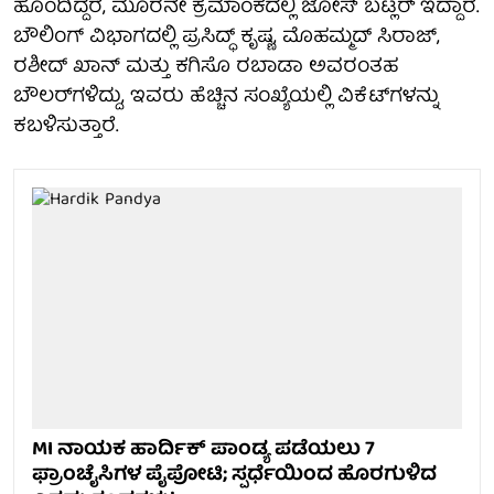
ಹೊಂದಿದ್ದರೆ, ಮೂರನೇ ಕ್ರಮಾಂಕದಲ್ಲಿ ಜೋಸ್ ಬಟ್ಲರ್ ಇದ್ದಾರೆ.
ಬೌಲಿಂಗ್ ವಿಭಾಗದಲ್ಲಿ ಪ್ರಸಿದ್ಧ್ ಕೃಷ್ಣ, ಮೊಹಮ್ಮದ್ ಸಿರಾಜ್,
ರಶೀದ್ ಖಾನ್ ಮತ್ತು ಕಗಿಸೊ ರಬಾಡಾ ಅವರಂತಹ
ಬೌಲರ್‌ಗಳಿದ್ದು, ಇವರು ಹೆಚ್ಚಿನ ಸಂಖ್ಯೆಯಲ್ಲಿ ವಿಕೆಟ್‌ಗಳನ್ನು
ಕಬಳಿಸುತ್ತಾರೆ.
MI ನಾಯಕ ಹಾರ್ದಿಕ್ ಪಾಂಡ್ಯ ಪಡೆಯಲು 7
ಫ್ರಾಂಚೈಸಿಗಳ ಪೈಪೋಟಿ; ಸ್ಪರ್ಧೆಯಿಂದ ಹೊರಗುಳಿದ