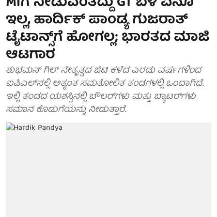
MIಗೆ ನೀಡುವಂತದ್ದು GT ಬಳಿ ಏನೂ
ಇಲ್ಲ, ಹಾರ್ದಿಕ್ ಪಾಂಡ್ಯ ಗುಜರಾತ್
ಟೈಟಾನ್ಸ್‌ಗೆ ಹೋಗಲ್ಲ; ಭಾರತದ ಮಾಜಿ
ಆಟಗಾರ
ಶುಭಮನ್ ಗಿಲ್ ನೇತೃತ್ವದ ಜಿಟಿ ಕಳೆದ ಎರಡು ವರ್ಷಗಳಿಂದ
ಐಪಿಎಲ್‌ನಲ್ಲಿ ಅತ್ಯಂತ ಸಮತೋಲಿತ ತಂಡಗಳಲ್ಲಿ ಒಂದಾಗಿದೆ.
ಇಲ್ಲಿ ತಂಡದ ಯಶಸ್ಸಿನಲ್ಲಿ ಬೌಲರ್‌ಗಳು ಮತ್ತು ಬ್ಯಾಟರ್‌ಗಳು
ಸಮಾನ ಕೊಡುಗೆಯನ್ನು ನೀಡುತ್ತಾರೆ.