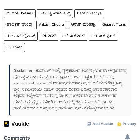
Mumbai Indians
ಮುಂಬೈ ಇಂಡಿಯನ್ಸ್
Hardik Pandya
ಹಾರ್ದಿಕ್ ಪಾಂಡ್ಯ
Aakash Chopra
ಆಕಾಶ್ ಚೋಪ್ರಾ
Gujarat Titans
ಗುಜರಾತ್ ಟೈಟಾನ್ಸ್
IPL 2027
ಐಪಿಎಲ್ 2027
ಐಪಿಎಲ್ ಟ್ರೇಡ್
IPL Trade
Disclaimer
: ಕಾಮೆಂಟ್‌ಗಳಲ್ಲಿ ವ್ಯಕ್ತಪಡಿಸಿದ ಅಭಿಪ್ರಾಯಗಳು ಅವುಗಳನ್ನು
ಪೋಸ್ಟ್ ಮಾಡುವ ವ್ಯಕ್ತಿಯ ಸಂಪೂರ್ಣ ಜವಾಬ್ದಾರಿಯಾಗಿದೆ; ಅವು
kannadaprabha.com
ನ ಅಭಿಪ್ರಾಯಗಳನ್ನು ಪ್ರತಿಬಿಂಬಿಸುವುದಿಲ್ಲ. ಒಬ್ಬ
ವ್ಯಕ್ತಿ, ಸಮುದಾಯ, ಧರ್ಮ ಅಥವಾ ದೇಶದ ವಿರುದ್ಧ ಅವಹೇಳನಕಾರಿ
ಅಥವಾ ಅಶ್ಲೀಲವಾದ ಯಾವುದೇ ಕಾಮೆಂಟ್‌ಗಳು ಭಾರತ ಸರ್ಕಾರದ
ಮಾಹಿತಿ ತಂತ್ರಜ್ಞಾನ ನೀತಿಯ ಅಡಿಯಲ್ಲಿ ಶಿಕ್ಷಾರ್ಹವಾಗಿವೆ. ಅಂತಹ
ಕಾಮೆಂಟ್‌ಗಳ ವಿರುದ್ಧ ಸೂಕ್ತ ಕಾನೂನು ಕ್ರಮ ಕೈಗೊಳ್ಳಲಾಗುವುದು.