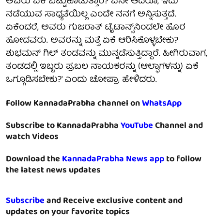
ಅವರು ಏಕೆ ಬಿಟ್ಟುಕೊಡುತ್ತಾರೆ? ಏನೇ ಆದರೂ, ಇದು
ನಡೆಯುವ ಸಾಧ್ಯತೆಯಿಲ್ಲ ಎಂದೇ ನನಗೆ ಅನ್ನಿಸುತ್ತದೆ.
ಏಕೆಂದರೆ, ಅವರು ಗುಜರಾತ್ ಟೈಟಾನ್ಸ್‌ನಿಂದಲೇ ಹೊರ
ಹೋದವರು. ಅವರನ್ನು ಮತ್ತೆ ಏಕೆ ಆರಿಸಿಕೊಳ್ಳಬೇಕು?
ಶುಭಮನ್ ಗಿಲ್ ತಂಡವನ್ನು ಮುನ್ನಡೆಸುತ್ತಿದ್ದಾರೆ. ಹೀಗಿರುವಾಗ,
ತಂಡದಲ್ಲಿ ಇಬ್ಬರು ಪ್ರಬಲ ನಾಯಕರನ್ನು (ಆಲ್ಫಾಗಳನ್ನು) ಏಕೆ
ಒಗ್ಗೂಡಿಸಬೇಕು?' ಎಂದು ಚೋಪ್ರಾ ಹೇಳಿದರು.
Follow KannadaPrabha channel on
WhatsApp
Subscribe to KannadaPrabha
YouTube
Channel and
watch Videos
Download the
KannadaPrabha News app
to follow
the latest news updates
Subscribe
and Receive exclusive content and
updates on your favorite topics