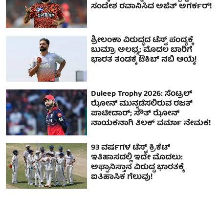
ಸಂದೇಶ ರವಾನಿಸಿದ ಅಜಿತ್ ಅಗರ್ಕರ್!
ಶ್ರೀಲಂಕಾ ವಿರುದ್ಧದ ಟೆಸ್ಟ್ ಪಂದ್ಯಕ್ಕೆ
ಬುಮ್ರಾ ಅಲಭ್ಯ; ಮೊದಲ ಬಾರಿಗೆ
ಭಾರತ ತಂಡಕ್ಕೆ ಔಕಿಬ್ ನಬಿ ಆಯ್ಕೆ!
Duleep Trophy 2026: ಸೆಂಟ್ರಲ್
ಝೋನ್ ಮುನ್ನಡೆಸಲಿರುವ ರಜತ್
ಪಾಟೀದಾರ್; ಸೌತ್ ಝೋನ್
ನಾಯಕನಾಗಿ ತಿಲಕ್ ವರ್ಮಾ ನೇಮಕ!
93 ವರ್ಷಗಳ ಟೆಸ್ಟ್ ಕ್ರಿಕೆಟ್
ಇತಿಹಾಸದಲ್ಲಿ ಇದೇ ಮೊದಲು:
ಅಫ್ಘಾನಿಸ್ತಾನ ವಿರುದ್ಧ ಭಾರತಕ್ಕೆ
ಐತಿಹಾಸಿಕ ಗೆಲುವು!