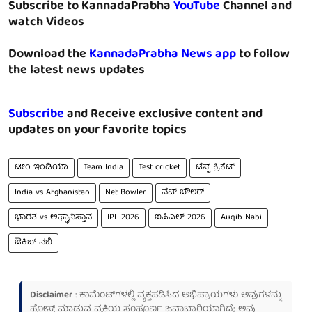
Subscribe to KannadaPrabha
YouTube
Channel and
watch Videos
Download the
KannadaPrabha News app
to follow
the latest news updates
Subscribe
and Receive exclusive content and
updates on your favorite topics
ಟೀಂ ಇಂಡಿಯಾ
Team India
Test cricket
ಟೆಸ್ಟ್ ಕ್ರಿಕೆಟ್
India vs Afghanistan
Net Bowler
ನೆಟ್ ಬೌಲರ್
ಭಾರತ vs ಅಫ್ಘಾನಿಸ್ತಾನ
IPL 2026
ಐಪಿಎಲ್ 2026
Auqib Nabi
ಔಕಿಬ್ ನಬಿ
Disclaimer
: ಕಾಮೆಂಟ್‌ಗಳಲ್ಲಿ ವ್ಯಕ್ತಪಡಿಸಿದ ಅಭಿಪ್ರಾಯಗಳು ಅವುಗಳನ್ನು
ಪೋಸ್ಟ್ ಮಾಡುವ ವ್ಯಕ್ತಿಯ ಸಂಪೂರ್ಣ ಜವಾಬ್ದಾರಿಯಾಗಿದೆ; ಅವು