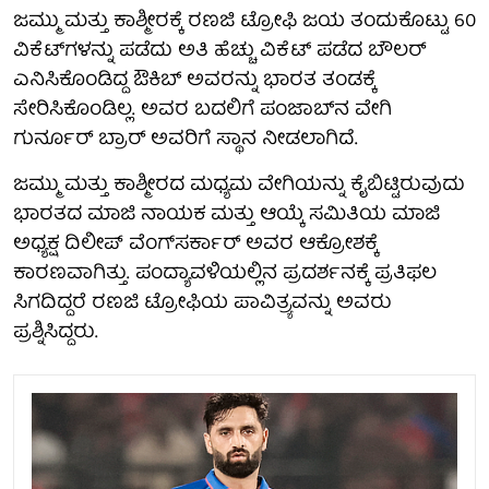
ಜಮ್ಮು ಮತ್ತು ಕಾಶ್ಮೀರಕ್ಕೆ ರಣಜಿ ಟ್ರೋಫಿ ಜಯ ತಂದುಕೊಟ್ಟು 60
ವಿಕೆಟ್‌ಗಳನ್ನು ಪಡೆದು ಅತಿ ಹೆಚ್ಚು ವಿಕೆಟ್ ಪಡೆದ ಬೌಲರ್
ಎನಿಸಿಕೊಂಡಿದ್ದ ಔಕಿಬ್ ಅವರನ್ನು ಭಾರತ ತಂಡಕ್ಕೆ
ಸೇರಿಸಿಕೊಂಡಿಲ್ಲ. ಅವರ ಬದಲಿಗೆ ಪಂಜಾಬ್‌ನ ವೇಗಿ
ಗುರ್ನೂರ್ ಬ್ರಾರ್ ಅವರಿಗೆ ಸ್ಥಾನ ನೀಡಲಾಗಿದೆ.
ಜಮ್ಮು ಮತ್ತು ಕಾಶ್ಮೀರದ ಮಧ್ಯಮ ವೇಗಿಯನ್ನು ಕೈಬಿಟ್ಟಿರುವುದು
ಭಾರತದ ಮಾಜಿ ನಾಯಕ ಮತ್ತು ಆಯ್ಕೆ ಸಮಿತಿಯ ಮಾಜಿ
ಅಧ್ಯಕ್ಷ ದಿಲೀಪ್ ವೆಂಗ್‌ಸರ್ಕಾರ್ ಅವರ ಆಕ್ರೋಶಕ್ಕೆ
ಕಾರಣವಾಗಿತ್ತು. ಪಂದ್ಯಾವಳಿಯಲ್ಲಿನ ಪ್ರದರ್ಶನಕ್ಕೆ ಪ್ರತಿಫಲ
ಸಿಗದಿದ್ದರೆ ರಣಜಿ ಟ್ರೋಫಿಯ ಪಾವಿತ್ರ್ಯವನ್ನು ಅವರು
ಪ್ರಶ್ನಿಸಿದ್ದರು.