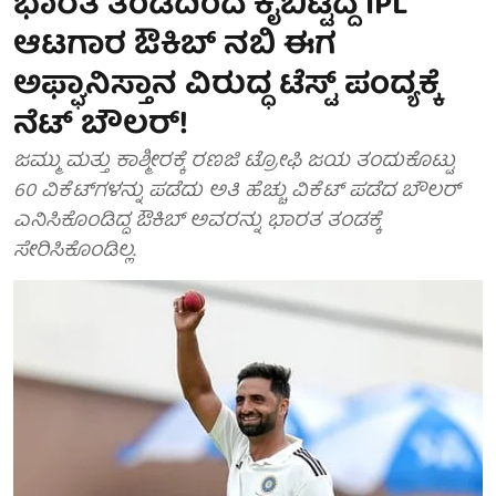
ಭಾರತ ತಂಡದಿಂದ ಕೈಬಿಟ್ಟಿದ್ದ IPL
ಆಟಗಾರ ಔಕಿಬ್ ನಬಿ ಈಗ
ಅಫ್ಘಾನಿಸ್ತಾನ ವಿರುದ್ಧ ಟೆಸ್ಟ್ ಪಂದ್ಯಕ್ಕೆ
ನೆಟ್ ಬೌಲರ್!
ಜಮ್ಮು ಮತ್ತು ಕಾಶ್ಮೀರಕ್ಕೆ ರಣಜಿ ಟ್ರೋಫಿ ಜಯ ತಂದುಕೊಟ್ಟು
60 ವಿಕೆಟ್‌ಗಳನ್ನು ಪಡೆದು ಅತಿ ಹೆಚ್ಚು ವಿಕೆಟ್ ಪಡೆದ ಬೌಲರ್
ಎನಿಸಿಕೊಂಡಿದ್ದ ಔಕಿಬ್ ಅವರನ್ನು ಭಾರತ ತಂಡಕ್ಕೆ
ಸೇರಿಸಿಕೊಂಡಿಲ್ಲ.