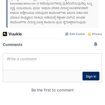
kannadaprabha.com
ನ ಅಭಿಪ್ರಾಯಗಳನ್ನು ಪ್ರತಿಬಿಂಬಿಸುವುದಿಲ್ಲ. ಒಬ್ಬ
ವ್ಯಕ್ತಿ, ಸಮುದಾಯ, ಧರ್ಮ ಅಥವಾ ದೇಶದ ವಿರುದ್ಧ ಅವಹೇಳನಕಾರಿ
ಅಥವಾ ಅಶ್ಲೀಲವಾದ ಯಾವುದೇ ಕಾಮೆಂಟ್‌ಗಳು ಭಾರತ ಸರ್ಕಾರದ
ಮಾಹಿತಿ ತಂತ್ರಜ್ಞಾನ ನೀತಿಯ ಅಡಿಯಲ್ಲಿ ಶಿಕ್ಷಾರ್ಹವಾಗಿವೆ. ಅಂತಹ
ಕಾಮೆಂಟ್‌ಗಳ ವಿರುದ್ಧ ಸೂಕ್ತ ಕಾನೂನು ಕ್ರಮ ಕೈಗೊಳ್ಳಲಾಗುವುದು.