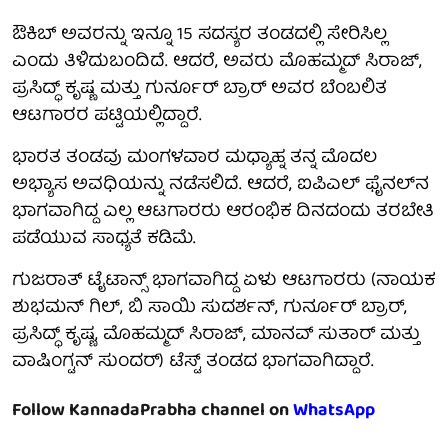
ಔಕಿಬ್ ಅವರನ್ನು ಇನ್ನೂ 15 ಸದಸ್ಯರ ತಂಡದಲ್ಲಿ ಸೇರಿಸಿಲ್ಲ
ಎಂದು ತಿಳಿದುಬಂದಿದೆ. ಆದರೆ, ಅವರು ಮೊಹಮ್ಮದ್ ಸಿರಾಜ್,
ಪ್ರಸಿದ್ಧ್ ಕೃಷ್ಣ ಮತ್ತು ಗುರ್ನೂರ್ ಬ್ರಾರ್ ಅವರ ಬೆಂಬಲಿತ
ಆಟಗಾರರ ಪಟ್ಟಿಯಲ್ಲಿದ್ದಾರೆ.
ಭಾರತ ತಂಡವು ಮಂಗಳವಾರ ಮಧ್ಯಾಹ್ನ ತನ್ನ ಮೊದಲ
ಅಭ್ಯಾಸ ಅವಧಿಯನ್ನು ನಡೆಸಲಿದೆ. ಆದರೆ, ಐಪಿಎಲ್ ಫೈನಲ್‌ನ
ಭಾಗವಾಗಿದ್ದ ಎಲ್ಲ ಆಟಗಾರರು ಆರಂಭಿಕ ದಿನದಂದು ತರಬೇತಿ
ಪಡೆಯುವ ಸಾಧ್ಯತೆ ಕಡಿಮೆ.
ಗುಜರಾತ್ ಟೈಟಾನ್ಸ್‌ ಭಾಗವಾಗಿದ್ದ ಏಳು ಆಟಗಾರರು (ನಾಯಕ
ಶುಭಮನ್ ಗಿಲ್, ಬಿ ಸಾಯಿ ಸುದರ್ಶನ್, ಗುರ್ನೂರ್ ಬ್ರಾರ್,
ಪ್ರಸಿದ್ಧ್ ಕೃಷ್ಣ, ಮೊಹಮ್ಮದ್ ಸಿರಾಜ್, ಮಾನವ್ ಸುತಾರ್ ಮತ್ತು
ವಾಷಿಂಗ್ಟನ್ ಸುಂದರ್) ಟೆಸ್ಟ್ ತಂಡದ ಭಾಗವಾಗಿದ್ದಾರೆ.
Follow KannadaPrabha channel on
WhatsApp