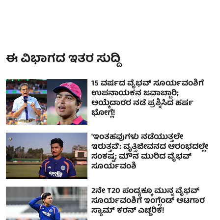
ಈ ವಿಭಾಗದ ಇತರ ಸುದ್ದಿ
15 ವರ್ಷದ ವೈಭವ್ ಸೂರ್ಯವಂಶಿಗೆ
ಉಪನಾಯಕನ ಜವಾಬ್ದಾರಿ;
ಆಯ್ಕೆದಾರರ ನಡೆ ಪ್ರಶ್ನಿಸಿದ ಹರ್ಷ
ಭೋಗ್ಲೆ!
'ಇಂತಹವುಗಳು ನಡೆಯುತ್ತಲೇ
ಇರುತ್ತವೆ': ವೃತ್ತಿಜೀವನದ ಆರಂಭದಲ್ಲೇ
ಸಂಕಷ್ಟ; ಮೌನ ಮುರಿದ ವೈಭವ್
ಸೂರ್ಯವಂಶಿ
2ನೇ T20 ಪಂದ್ಯಕ್ಕೂ ಮುನ್ನ ವೈಭವ್
ಸೂರ್ಯವಂಶಿಗೆ ಇಂಗ್ಲೆಂಡ್ ಆಟಗಾರ
ಸ್ಯಾಮ್ ಕರನ್ ಎಚ್ಚರಿಕೆ!