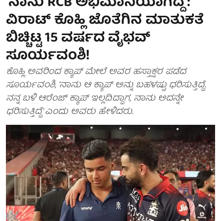
'ನಾನು RCB ಅಭಿಮಾನಿಯಾಗಿದ್ದೆ':
ವಿರಾಟ್ ಕೊಹ್ಲಿ ಜೊತೆಗಿನ ಮಾತುಕತೆ
ಬಿಚ್ಚಿಟ್ಟ 15 ವರ್ಷದ ವೈಭವ್
ಸೂರ್ಯವಂಶಿ!
ಕೊಹ್ಲಿ ಅವರಿಂದ ಕ್ಯಾಪ್ ಮೇಲೆ ಅವರ ಹಸ್ತಾಕ್ಷರ ಪಡೆದ
ಸೂರ್ಯವಂಶಿ, 'ನಾನು ಆ ಕ್ಯಾಪ್ ಅನ್ನು ಬಹಳಷ್ಟು ಧರಿಸುತ್ತಿದ್ದೆ.
ನನ್ನ ಬಳಿ ಆರೆಂಜ್ ಕ್ಯಾಪ್ ಇಲ್ಲದಿದ್ದಾಗ, ನಾನು ಅದನ್ನೇ
ಧರಿಸುತ್ತಿದ್ದೆ' ಎಂದು ಅವರು ಹೇಳಿದರು.