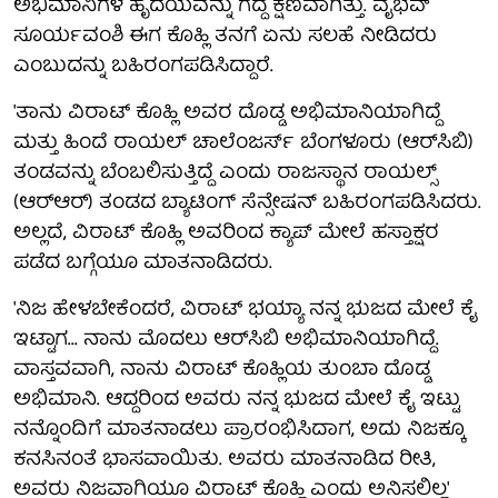
ಅಭಿಮಾನಿಗಳ ಹೃದಯವನ್ನು ಗೆದ್ದ ಕ್ಷಣವಾಗಿತ್ತು. ವೈಭವ್
ಸೂರ್ಯವಂಶಿ ಈಗ ಕೊಹ್ಲಿ ತನಗೆ ಏನು ಸಲಹೆ ನೀಡಿದರು
ಎಂಬುದನ್ನು ಬಹಿರಂಗಪಡಿಸಿದ್ದಾರೆ.
'ತಾನು ವಿರಾಟ್ ಕೊಹ್ಲಿ ಅವರ ದೊಡ್ಡ ಅಭಿಮಾನಿಯಾಗಿದ್ದೆ
ಮತ್ತು ಹಿಂದೆ ರಾಯಲ್ ಚಾಲೆಂಜರ್ಸ್ ಬೆಂಗಳೂರು (ಆರ್‌ಸಿಬಿ)
ತಂಡವನ್ನು ಬೆಂಬಲಿಸುತ್ತಿದ್ದೆ ಎಂದು ರಾಜಸ್ಥಾನ ರಾಯಲ್ಸ್
(ಆರ್‌ಆರ್) ತಂಡದ ಬ್ಯಾಟಿಂಗ್ ಸೆನ್ಸೇಷನ್ ಬಹಿರಂಗಪಡಿಸಿದರು.
ಅಲ್ಲದೆ, ವಿರಾಟ್ ಕೊಹ್ಲಿ ಅವರಿಂದ ಕ್ಯಾಪ್‌ ಮೇಲೆ ಹಸ್ತಾಕ್ಷರ
ಪಡೆದ ಬಗ್ಗೆಯೂ ಮಾತನಾಡಿದರು.
'ನಿಜ ಹೇಳಬೇಕೆಂದರೆ, ವಿರಾಟ್ ಭಯ್ಯಾ ನನ್ನ ಭುಜದ ಮೇಲೆ ಕೈ
ಇಟ್ಟಾಗ... ನಾನು ಮೊದಲು ಆರ್‌ಸಿಬಿ ಅಭಿಮಾನಿಯಾಗಿದ್ದೆ.
ವಾಸ್ತವವಾಗಿ, ನಾನು ವಿರಾಟ್ ಕೊಹ್ಲಿಯ ತುಂಬಾ ದೊಡ್ಡ
ಅಭಿಮಾನಿ. ಆದ್ದರಿಂದ ಅವರು ನನ್ನ ಭುಜದ ಮೇಲೆ ಕೈ ಇಟ್ಟು
ನನ್ನೊಂದಿಗೆ ಮಾತನಾಡಲು ಪ್ರಾರಂಭಿಸಿದಾಗ, ಅದು ನಿಜಕ್ಕೂ
ಕನಸಿನಂತೆ ಭಾಸವಾಯಿತು. ಅವರು ಮಾತನಾಡಿದ ರೀತಿ,
ಅವರು ನಿಜವಾಗಿಯೂ ವಿರಾಟ್ ಕೊಹ್ಲಿ ಎಂದು ಅನಿಸಲಿಲ್ಲ'