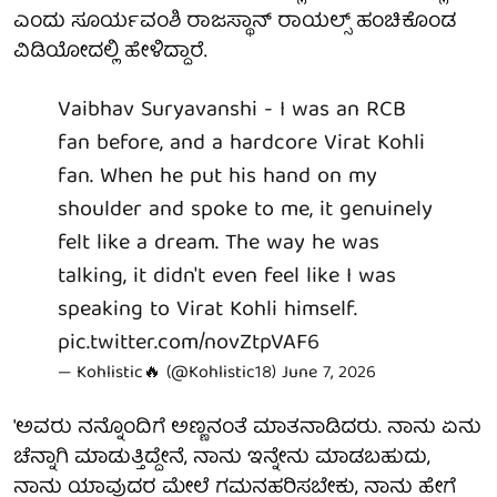
ಎಂದು ಸೂರ್ಯವಂಶಿ ರಾಜಸ್ಥಾನ್ ರಾಯಲ್ಸ್ ಹಂಚಿಕೊಂಡ
ವಿಡಿಯೋದಲ್ಲಿ ಹೇಳಿದ್ದಾರೆ.
Vaibhav Suryavanshi - I was an RCB
fan before, and a hardcore Virat Kohli
fan. When he put his hand on my
shoulder and spoke to me, it genuinely
felt like a dream. The way he was
talking, it didn't even feel like I was
speaking to Virat Kohli himself.
pic.twitter.com/novZtpVAF6
— Kohlistic🔥 (@Kohlistic18)
June 7, 2026
'ಅವರು ನನ್ನೊಂದಿಗೆ ಅಣ್ಣನಂತೆ ಮಾತನಾಡಿದರು. ನಾನು ಏನು
ಚೆನ್ನಾಗಿ ಮಾಡುತ್ತಿದ್ದೇನೆ, ನಾನು ಇನ್ನೇನು ಮಾಡಬಹುದು,
ನಾನು ಯಾವುದರ ಮೇಲೆ ಗಮನಹರಿಸಬೇಕು, ನಾನು ಹೇಗೆ