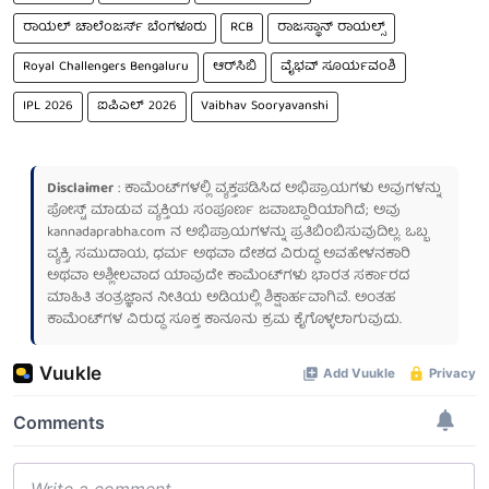
ರಾಯಲ್ ಚಾಲೆಂಜರ್ಸ್ ಬೆಂಗಳೂರು
RCB
ರಾಜಸ್ಥಾನ್ ರಾಯಲ್ಸ್
Royal Challengers Bengaluru
ಆರ್‌ಸಿಬಿ
ವೈಭವ್ ಸೂರ್ಯವಂಶಿ
IPL 2026
ಐಪಿಎಲ್ 2026
Vaibhav Sooryavanshi
Disclaimer
: ಕಾಮೆಂಟ್‌ಗಳಲ್ಲಿ ವ್ಯಕ್ತಪಡಿಸಿದ ಅಭಿಪ್ರಾಯಗಳು ಅವುಗಳನ್ನು
ಪೋಸ್ಟ್ ಮಾಡುವ ವ್ಯಕ್ತಿಯ ಸಂಪೂರ್ಣ ಜವಾಬ್ದಾರಿಯಾಗಿದೆ; ಅವು
kannadaprabha.com
ನ ಅಭಿಪ್ರಾಯಗಳನ್ನು ಪ್ರತಿಬಿಂಬಿಸುವುದಿಲ್ಲ. ಒಬ್ಬ
ವ್ಯಕ್ತಿ, ಸಮುದಾಯ, ಧರ್ಮ ಅಥವಾ ದೇಶದ ವಿರುದ್ಧ ಅವಹೇಳನಕಾರಿ
ಅಥವಾ ಅಶ್ಲೀಲವಾದ ಯಾವುದೇ ಕಾಮೆಂಟ್‌ಗಳು ಭಾರತ ಸರ್ಕಾರದ
ಮಾಹಿತಿ ತಂತ್ರಜ್ಞಾನ ನೀತಿಯ ಅಡಿಯಲ್ಲಿ ಶಿಕ್ಷಾರ್ಹವಾಗಿವೆ. ಅಂತಹ
ಕಾಮೆಂಟ್‌ಗಳ ವಿರುದ್ಧ ಸೂಕ್ತ ಕಾನೂನು ಕ್ರಮ ಕೈಗೊಳ್ಳಲಾಗುವುದು.