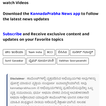
watch Videos
Download the
KannadaPrabha News app
to follow
the latest news updates
Subscribe
and Receive exclusive content and
updates on your favorite topics
ಟೀಂ ಇಂಡಿಯಾ
Team India
BCCI
ಬಿಸಿಸಿಐ
ಸುನೀಲ್ ಗವಾಸ್ಕರ್
Sunil Gavaskar
ವೈಭವ್ ಸೂರ್ಯವಂಶಿ
Vaibhav Sooryavanshi
Disclaimer
: ಕಾಮೆಂಟ್‌ಗಳಲ್ಲಿ ವ್ಯಕ್ತಪಡಿಸಿದ ಅಭಿಪ್ರಾಯಗಳು ಅವುಗಳನ್ನು
ಪೋಸ್ಟ್ ಮಾಡುವ ವ್ಯಕ್ತಿಯ ಸಂಪೂರ್ಣ ಜವಾಬ್ದಾರಿಯಾಗಿದೆ; ಅವು
kannadaprabha.com
ನ ಅಭಿಪ್ರಾಯಗಳನ್ನು ಪ್ರತಿಬಿಂಬಿಸುವುದಿಲ್ಲ. ಒಬ್ಬ
ವ್ಯಕ್ತಿ, ಸಮುದಾಯ, ಧರ್ಮ ಅಥವಾ ದೇಶದ ವಿರುದ್ಧ ಅವಹೇಳನಕಾರಿ
ಅಥವಾ ಅಶ್ಲೀಲವಾದ ಯಾವುದೇ ಕಾಮೆಂಟ್‌ಗಳು ಭಾರತ ಸರ್ಕಾರದ
ಮಾಹಿತಿ ತಂತ್ರಜ್ಞಾನ ನೀತಿಯ ಅಡಿಯಲ್ಲಿ ಶಿಕ್ಷಾರ್ಹವಾಗಿವೆ. ಅಂತಹ