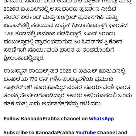
ಶನಿವಾರ, ಸೂರ್ಯವಂಶಿ ಅವರು U19 ವಿಶ್ವಕಪ್ ಗೆಲುವು ಮತ್ತು
2026ರ ಐಪಿಎಲ್‌ನಲ್ಲಿ ಅಸಾಧಾರಣ ಪ್ರದರ್ಶನ ನೀಡಿದ
ನಂತರ ಐರ್ಲೆಂಡ್ ಮತ್ತು ಇಂಗ್ಲೆಂಡ್ ಪ್ರವಾಸಗಳು ಮತ್ತು
ಜಪಾನ್‌ನಲ್ಲಿ ನಡೆಯುವ ಏಷ್ಯನ್ ಕ್ರೀಡಾಕೂಟಕ್ಕಾಗಿ ಭಾರತದ
T20I ತಂಡದಲ್ಲಿ ಅವಕಾಶ ಪಡೆದಿದ್ದಾರೆ. ಜೂನ್ 9ರಂದು
ದಂಬುಲ್ಲಾದಲ್ಲಿ ಪ್ರಾರಂಭವಾಗುವ 50 ಓವರ್‌ಗಳ ತ್ರಿಕೋನ
ಸರಣಿಗಾಗಿ ಸೂರ್ಯವಂಶಿ ಭಾರತ ‘ಎ’ ತಂಡದೊಂದಿಗೆ
ಶ್ರೀಲಂಕಾದಲ್ಲಿದ್ದಾರೆ.
ರಾಜಸ್ಥಾನ್ ರಾಯಲ್ಸ್ ಪರ 2026 ರ ಐಪಿಎಲ್ ಋತುವಿನಲ್ಲಿ
ದಾಖಲೆಯ 776 ರನ್ ಗಳಿಸಿ ಪಂದ್ಯಾವಳಿಯ ಪ್ರಮುಖ
ಸ್ಕೋರರ್ ಆಗಿ ಹೊರಹೊಮ್ಮಿದ ನಂತರ ಸೂರ್ಯವಂಶಿ ಭಾರತ
ತಂಡಕ್ಕೆ ಸೇರ್ಪಡೆಗೊಂಡಿದ್ದಾರೆ. ಅವರು ಅಭಿಯಾನದಲ್ಲಿ ಒಂದು
ಶತಕ ಮತ್ತು ಐದು ಅರ್ಧಶತಕಗಳನ್ನು ಗಳಿಸಿದರು.
Follow KannadaPrabha channel on
WhatsApp
Subscribe to KannadaPrabha
YouTube
Channel and