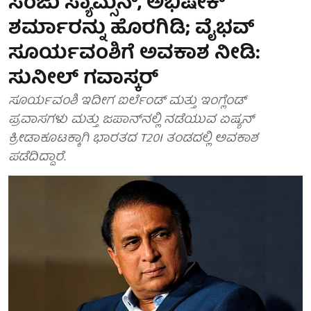
ಸಂಜು ಸ್ಯಾಮ್ಸನ್, ಅಭಿಷೇಕ್
ಶರ್ಮಾರನ್ನು ಹೊರಗಿಡಿ; ವೈಭವ್
ಸೂರ್ಯವಂಶಿಗೆ ಅವಕಾಶ ನೀಡಿ:
ಸುನೀಲ್ ಗವಾಸ್ಕರ್
ಸೂರ್ಯವಂಶಿ ಇದೀಗ ಐರ್ಲೆಂಡ್ ಮತ್ತು ಇಂಗ್ಲೆಂಡ್
ಪ್ರವಾಸಗಳು ಮತ್ತು ಜಪಾನ್‌ನಲ್ಲಿ ನಡೆಯುವ ಏಷ್ಯನ್
ಕ್ರೀಡಾಕೂಟಕ್ಕಾಗಿ ಭಾರತದ T20I ತಂಡದಲ್ಲಿ ಅವಕಾಶ
ಪಡೆದಿದ್ದಾರೆ.