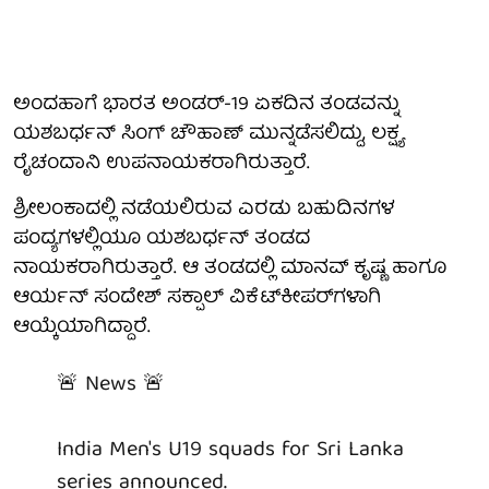
ಅಂದಹಾಗೆ ಭಾರತ ಅಂಡರ್-19 ಏಕದಿನ ತಂಡವನ್ನು
ಯಶಬರ್ಧನ್ ಸಿಂಗ್ ಚೌಹಾಣ್ ಮುನ್ನಡೆಸಲಿದ್ದು, ಲಕ್ಷ್ಯ
ರೈಚಂದಾನಿ ಉಪನಾಯಕರಾಗಿರುತ್ತಾರೆ.
ಶ್ರೀಲಂಕಾದಲ್ಲಿ ನಡೆಯಲಿರುವ ಎರಡು ಬಹುದಿನಗಳ
ಪಂದ್ಯಗಳಲ್ಲಿಯೂ ಯಶಬರ್ಧನ್ ತಂಡದ
ನಾಯಕರಾಗಿರುತ್ತಾರೆ. ಆ ತಂಡದಲ್ಲಿ ಮಾನವ್ ಕೃಷ್ಣ ಹಾಗೂ
ಆರ್ಯನ್ ಸಂದೇಶ್ ಸಕ್ಪಾಲ್ ವಿಕೆಟ್‌ಕೀಪರ್‌ಗಳಾಗಿ
ಆಯ್ಕೆಯಾಗಿದ್ದಾರೆ.
🚨 News 🚨
India Men's U19 squads for Sri Lanka
series announced.