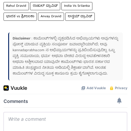
Rahul Dravid
ರಾಹುಲ್ ದ್ರಾವಿಡ್
India Vs Srilanka
ಭಾರತ vs ಶ್ರೀಲಂಕಾ
Anvay Dravid
ಅನ್ವಯ್ ದ್ರಾವಿಡ್
Disclaimer
: ಕಾಮೆಂಟ್‌ಗಳಲ್ಲಿ ವ್ಯಕ್ತಪಡಿಸಿದ ಅಭಿಪ್ರಾಯಗಳು ಅವುಗಳನ್ನು
ಪೋಸ್ಟ್ ಮಾಡುವ ವ್ಯಕ್ತಿಯ ಸಂಪೂರ್ಣ ಜವಾಬ್ದಾರಿಯಾಗಿದೆ; ಅವು
kannadaprabha.com
ನ ಅಭಿಪ್ರಾಯಗಳನ್ನು ಪ್ರತಿಬಿಂಬಿಸುವುದಿಲ್ಲ. ಒಬ್ಬ
ವ್ಯಕ್ತಿ, ಸಮುದಾಯ, ಧರ್ಮ ಅಥವಾ ದೇಶದ ವಿರುದ್ಧ ಅವಹೇಳನಕಾರಿ
ಅಥವಾ ಅಶ್ಲೀಲವಾದ ಯಾವುದೇ ಕಾಮೆಂಟ್‌ಗಳು ಭಾರತ ಸರ್ಕಾರದ
ಮಾಹಿತಿ ತಂತ್ರಜ್ಞಾನ ನೀತಿಯ ಅಡಿಯಲ್ಲಿ ಶಿಕ್ಷಾರ್ಹವಾಗಿವೆ. ಅಂತಹ
ಕಾಮೆಂಟ್‌ಗಳ ವಿರುದ್ಧ ಸೂಕ್ತ ಕಾನೂನು ಕ್ರಮ ಕೈಗೊಳ್ಳಲಾಗುವುದು.