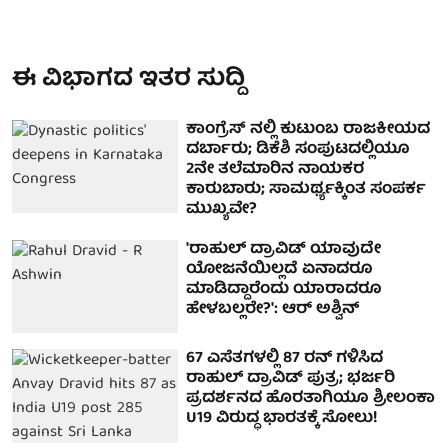
ಈ ವಿಭಾಗದ ಇತರ ಸುದ್ದಿ
ಕಾಂಗ್ರೆಸ್ ನಲ್ಲಿ ಕುಟುಂಬ ರಾಜಕೀಯದ
ದರ್ಬಾರು; ಡಿಕೆಶಿ ಸಂಪುಟದಲ್ಲಿಯೂ
2ನೇ ತಲೆಮಾರಿನ ನಾಯಕರ
ಕಾರುಬಾರು; ಸಾಮರ್ಥ್ಯಕ್ಕಿಂತ ಸಂಪರ್ಕ
ಮುಖ್ಯವೇ?
'ರಾಹುಲ್ ದ್ರಾವಿಡ್ ಯಾವುದೇ
ಯೋಜನೆಯಿಲ್ಲದೆ ಏನಾದರೂ
ಮಾಡಿದ್ದಾರೆಂದು ಯಾರಾದರೂ
ಹೇಳಬಲ್ಲರೇ?': ಆರ್ ಅಶ್ವಿನ್
67 ಎಸೆತಗಳಲ್ಲಿ 87 ರನ್ ಗಳಿಸಿದ
ರಾಹುಲ್ ದ್ರಾವಿಡ್ ಪುತ್ರ; ಭರ್ಜರಿ
ಪ್ರದರ್ಶನದ ಹೊರತಾಗಿಯೂ ಶ್ರೀಲಂಕಾ
U19 ವಿರುದ್ಧ ಭಾರತಕ್ಕೆ ಸೋಲು!