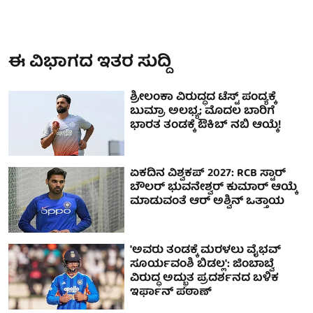
ಈ ವಿಭಾಗದ ಇತರ ಸುದ್ದಿ
ಶ್ರೀಲಂಕಾ ವಿರುದ್ಧದ ಟೆಸ್ಟ್ ಪಂದ್ಯಕ್ಕೆ
ಬುಮ್ರಾ ಅಲಭ್ಯ; ಮೊದಲ ಬಾರಿಗೆ
ಭಾರತ ತಂಡಕ್ಕೆ ಔಕಿಬ್ ನಬಿ ಆಯ್ಕೆ!
ಏಕದಿನ ವಿಶ್ವಕಪ್ 2027: RCB ಸ್ಟಾರ್
ಬೌಲರ್ ಭುವನೇಶ್ವರ್ ಕುಮಾರ್‌ ಆಯ್ಕೆ
ಮಾಡುವಂತೆ ಆರ್ ಅಶ್ವಿನ್ ಒತ್ತಾಯ
'ಅವರು ತಂಡಕ್ಕೆ ಮರಳಲು ವೈಭವ್
ಸೂರ್ಯವಂಶಿ ಬಿಡಲ್ಲ': ಜಿಂಬಾಬ್ವೆ
ವಿರುದ್ಧ ಅದ್ಭುತ ಪ್ರದರ್ಶನದ ಬಳಿಕ
ಇರ್ಫಾನ್ ಪಠಾಣ್