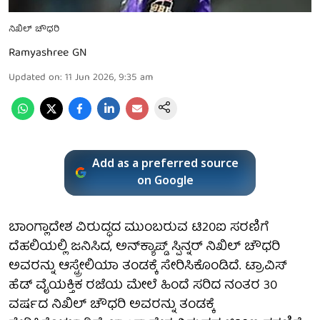
ನಿಖಿಲ್ ಚೌಧರಿ
Ramyashree GN
Updated on
:
11 Jun 2026, 9:35 am
Add as a preferred source
on Google
ಬಾಂಗ್ಲಾದೇಶ ವಿರುದ್ಧದ ಮುಂಬರುವ ಟಿ20ಐ ಸರಣಿಗೆ
ದೆಹಲಿಯಲ್ಲಿ ಜನಿಸಿದ, ಅನ್‌ಕ್ಯಾಪ್ಡ್ ಸ್ಪಿನ್ನರ್ ನಿಖಿಲ್ ಚೌಧರಿ
ಅವರನ್ನು ಆಸ್ಟ್ರೇಲಿಯಾ ತಂಡಕ್ಕೆ ಸೇರಿಸಿಕೊಂಡಿದೆ. ಟ್ರಾವಿಸ್
ಹೆಡ್ ವೈಯಕ್ತಿಕ ರಜೆಯ ಮೇಲೆ ಹಿಂದೆ ಸರಿದ ನಂತರ 30
ವರ್ಷದ ನಿಖಿಲ್ ಚೌಧರಿ ಅವರನ್ನು ತಂಡಕ್ಕೆ