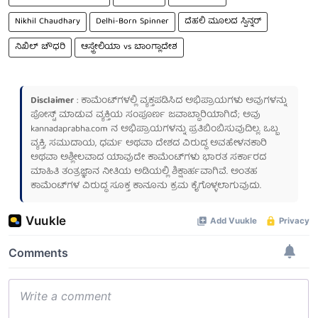
Nikhil Chaudhary
Delhi-Born Spinner
ದೆಹಲಿ ಮೂಲದ ಸ್ಪಿನ್ನರ್
ನಿಖಿಲ್ ಚೌಧರಿ
ಆಸ್ಟ್ರೇಲಿಯಾ vs ಬಾಂಗ್ಲಾದೇಶ
Disclaimer
: ಕಾಮೆಂಟ್‌ಗಳಲ್ಲಿ ವ್ಯಕ್ತಪಡಿಸಿದ ಅಭಿಪ್ರಾಯಗಳು ಅವುಗಳನ್ನು
ಪೋಸ್ಟ್ ಮಾಡುವ ವ್ಯಕ್ತಿಯ ಸಂಪೂರ್ಣ ಜವಾಬ್ದಾರಿಯಾಗಿದೆ; ಅವು
kannadaprabha.com
ನ ಅಭಿಪ್ರಾಯಗಳನ್ನು ಪ್ರತಿಬಿಂಬಿಸುವುದಿಲ್ಲ. ಒಬ್ಬ
ವ್ಯಕ್ತಿ, ಸಮುದಾಯ, ಧರ್ಮ ಅಥವಾ ದೇಶದ ವಿರುದ್ಧ ಅವಹೇಳನಕಾರಿ
ಅಥವಾ ಅಶ್ಲೀಲವಾದ ಯಾವುದೇ ಕಾಮೆಂಟ್‌ಗಳು ಭಾರತ ಸರ್ಕಾರದ
ಮಾಹಿತಿ ತಂತ್ರಜ್ಞಾನ ನೀತಿಯ ಅಡಿಯಲ್ಲಿ ಶಿಕ್ಷಾರ್ಹವಾಗಿವೆ. ಅಂತಹ
ಕಾಮೆಂಟ್‌ಗಳ ವಿರುದ್ಧ ಸೂಕ್ತ ಕಾನೂನು ಕ್ರಮ ಕೈಗೊಳ್ಳಲಾಗುವುದು.