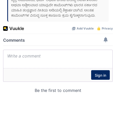
ವ್ಯಕ್ತಿ, ಸಮುದಾಯ, ಧರ್ಮ ಅಥವಾ ದೇಶದ ವಿರುದ್ಧ ಅವಹೇಳನಕಾರಿ
ಅಥವಾ ಅಶ್ಲೀಲವಾದ ಯಾವುದೇ ಕಾಮೆಂಟ್‌ಗಳು ಭಾರತ ಸರ್ಕಾರದ
ಮಾಹಿತಿ ತಂತ್ರಜ್ಞಾನ ನೀತಿಯ ಅಡಿಯಲ್ಲಿ ಶಿಕ್ಷಾರ್ಹವಾಗಿವೆ. ಅಂತಹ
ಕಾಮೆಂಟ್‌ಗಳ ವಿರುದ್ಧ ಸೂಕ್ತ ಕಾನೂನು ಕ್ರಮ ಕೈಗೊಳ್ಳಲಾಗುವುದು.