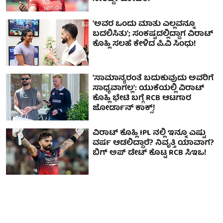
'ಅವರ ಒಂದು ಮಾತು ಎಲ್ಲವನ್ನೂ
ಬದಲಿಸಿತು'; ಸಂಕಷ್ಟದಲ್ಲಿದ್ದಾಗ ವಿರಾಟ್
ಕೊಹ್ಲಿ ಸಲಹೆ ಕೇಳಿದ ಪಿ.ವಿ ಸಿಂಧು!
'ಸಾಮಾನ್ಯರಂತೆ ಬದುಕುವುದು ಅವರಿಗೆ
ಸಾಧ್ಯವಾಗಲ್ಲ': ಯುಕೆಯಲ್ಲಿ ವಿರಾಟ್
ಕೊಹ್ಲಿ ಭೇಟಿ ಬಗ್ಗೆ RCB ಆಟಗಾರ
ಜೋರ್ಡಾನ್ ಕಾಕ್ಸ್!
ವಿರಾಟ್ ಕೊಹ್ಲಿ IPL ನಲ್ಲಿ ಇನ್ನೂ ಎಷ್ಟು
ವರ್ಷ ಆಡಲಿದ್ದಾರೆ? ನಿವೃತ್ತಿ ಯಾವಾಗ?
ಬಿಗ್ ಅಪ್ ಡೇಟ್ ಕೊಟ್ಟ RCB ಸಿಇಒ!