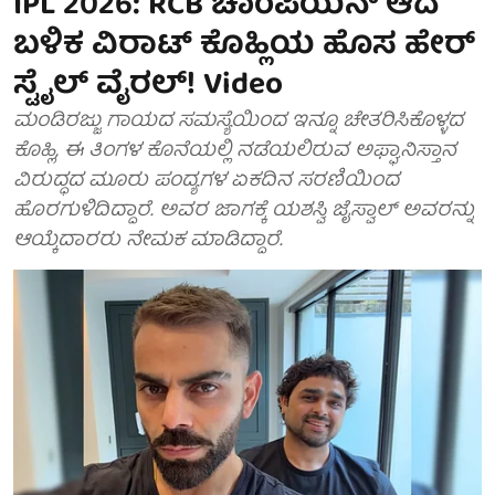
IPL 2026: RCB ಚಾಂಪಿಯನ್ ಆದ
ಬಳಿಕ ವಿರಾಟ್ ಕೊಹ್ಲಿಯ ಹೊಸ ಹೇರ್
ಸ್ಟೈಲ್ ವೈರಲ್! Video
ಮಂಡಿರಜ್ಜು ಗಾಯದ ಸಮಸ್ಯೆಯಿಂದ ಇನ್ನೂ ಚೇತರಿಸಿಕೊಳ್ಳದ
ಕೊಹ್ಲಿ, ಈ ತಿಂಗಳ ಕೊನೆಯಲ್ಲಿ ನಡೆಯಲಿರುವ ಅಫ್ಘಾನಿಸ್ತಾನ
ವಿರುದ್ಧದ ಮೂರು ಪಂದ್ಯಗಳ ಏಕದಿನ ಸರಣಿಯಿಂದ
ಹೊರಗುಳಿದಿದ್ದಾರೆ. ಅವರ ಜಾಗಕ್ಕೆ ಯಶಸ್ವಿ ಜೈಸ್ವಾಲ್ ಅವರನ್ನು
ಆಯ್ಕೆದಾರರು ನೇಮಕ ಮಾಡಿದ್ದಾರೆ.