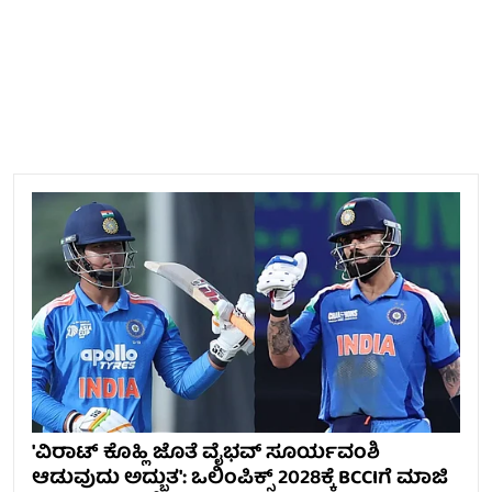
'ವಿರಾಟ್ ಕೊಹ್ಲಿ ಜೊತೆ ವೈಭವ್ ಸೂರ್ಯವಂಶಿ
ಆಡುವುದು ಅದ್ಭುತ': ಒಲಿಂಪಿಕ್ಸ್ 2028ಕ್ಕೆ BCCIಗೆ ಮಾಜಿ