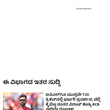
Advertisement
ಈ ವಿಭಾಗದ ಇತರ ಸುದ್ದಿ
ಐಪಿಎಲ್‌ಗೂ ಮುನ್ನವೇ T20
ಕ್ರಿಕೆಟ್‌ನಲ್ಲಿ ಭರ್ಜರಿ ಪ್ರದರ್ಶನ; ಡೆಲ್ಲಿ
ಕೈಬಿಟ್ಟ ನಂತರ ವಿರಾಟ್ ಕೊಹ್ಲಿ RCB
ಸೇರಿದ್ದೇ ರೋಚಕ!