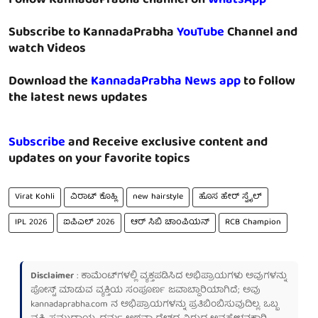
Follow KannadaPrabha channel on
WhatsApp
Subscribe to KannadaPrabha
YouTube
Channel and
watch Videos
Download the
KannadaPrabha News app
to follow
the latest news updates
Subscribe
and Receive exclusive content and
updates on your favorite topics
Virat Kohli
ವಿರಾಟ್ ಕೊಹ್ಲಿ
new hairstyle
ಹೊಸ ಹೇರ್ ಸ್ಟೈಲ್
IPL 2026
ಐಪಿಎಲ್ 2026
ಆರ್ ಸಿಬಿ ಚಾಂಪಿಯನ್
RCB Champion
Disclaimer
: ಕಾಮೆಂಟ್‌ಗಳಲ್ಲಿ ವ್ಯಕ್ತಪಡಿಸಿದ ಅಭಿಪ್ರಾಯಗಳು ಅವುಗಳನ್ನು
ಪೋಸ್ಟ್ ಮಾಡುವ ವ್ಯಕ್ತಿಯ ಸಂಪೂರ್ಣ ಜವಾಬ್ದಾರಿಯಾಗಿದೆ; ಅವು
kannadaprabha.com
ನ ಅಭಿಪ್ರಾಯಗಳನ್ನು ಪ್ರತಿಬಿಂಬಿಸುವುದಿಲ್ಲ. ಒಬ್ಬ