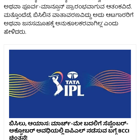
ಅಥವಾ ಪೂರ್ವ-ಮಾನ್ಸೂನ್ ಪ್ರಾರಂಭವಾಗುವ ಆತಂಕವಿದೆ.
ಮತ್ತೊಂದೆಡೆ, ಬಿಸಿಲಿನ ವಾತಾವರಣವಿದ್ದು ಅದು ಆಟಗಾರರಿಗೆ
ಅಥವಾ ಜನಸಮೂಹಕ್ಕೆ ಅನುಕೂಲಕರವಾಗಿಲ್ಲ' ಎಂದು
ಹೇಳಿದರು.
ಬಿಸಿಲು, ಆಯಾಸ: ಮಾರ್ಚ್-ಮೇ ಬದಲಿಗೆ ಸೆಪ್ಟೆಂಬರ್-
ಅಕ್ಟೋಬರ್ ಅವಧಿಯಲ್ಲಿ ಐಪಿಎಲ್ ನಡೆಸುವ ಬಗ್ಗೆ BCCI
ಚಿಂತನೆ!