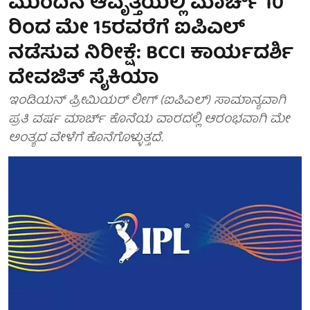
ಮುಂದಿನ ಆವೃತ್ತಿಯಲ್ಲಿ ಮಾರ್ಚ್ 10
ರಿಂದ ಮೇ 15ರವರೆಗೆ ಐಪಿಎಲ್
ನಡೆಸುವ ನಿರೀಕ್ಷೆ: BCCI ಕಾರ್ಯದರ್ಶಿ
ದೇವಜಿತ್ ಸೈಕಿಯಾ
ಇಂಡಿಯನ್ ಪ್ರೀಮಿಯರ್ ಲೀಗ್ (ಐಪಿಎಲ್) ಸಾಮಾನ್ಯವಾಗಿ
ಪ್ರತಿ ವರ್ಷ ಮಾರ್ಚ್ ಕೊನೆಯ ವಾರದಲ್ಲಿ ಆರಂಭವಾಗಿ ಮೇ
ಅಂತ್ಯದ ವೇಳೆಗೆ ಕೊನೆಗೊಳ್ಳುತ್ತದೆ.