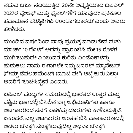
ನಡುವೆ ಚರ್ಚೆ ನಡೆಯುತ್ತಿದೆ. 20ನೇ ಆವೃತ್ತಿಯಾದ ಐಪಿಎಲ್
2027ರ ಪ್ಲೇಆಫ್ ಮತ್ತು ಫೈನಲ್‌ಗಳಿಗೆ ಯಾವುದೇ ಪ್ರತಿಕೂಲ
ಹವಾಮಾನ ಪರಿಸ್ಥಿತಿಗಳು ಉಂಟಾಗಬಾರದು' ಎಂದು ಅವರು
ಹೇಳಿದರು.
ಮುಂದಿನ ವರ್ಷದಿಂದ ನಾವು ಪ್ರಯತ್ನ ಮಾಡುತ್ತೇವೆ ಮತ್ತು
ಮಾರ್ಚ್ 10 ರೊಳಗೆ ಅದನ್ನು ಪ್ರಾರಂಭಿಸಿ ಮೇ 15 ರೊಳಗೆ
ಮುಗಿಸಬಹುದೇ ಎಂಬುದರ ಕುರಿತು ವಿಂಡೋಗಳನ್ನು
ಹುಡುಕಲು ನಾನು ಈಗಾಗಲೇ ನಮ್ಮ ಜನರಲ್ ಮ್ಯಾನೇಜರ್
(ಗೇಮ್ಸ್ ಡೆವಲಪ್‌ಮೆಂಟ್) (ಮಾಜಿ ವೇಗಿ ಅಬ್ಬೆ ಕುರುವಿಲ್ಲಾ)
ಅವರಿಗೆ ಸೂಚಿಸಿದ್ದೇನೆ ಎಂದರು.
ಐಪಿಎಲ್ ಪಂದ್ಯಗಳ ಸಮಯದಲ್ಲಿ ಭಾರತದ ಉತ್ತರ ಮತ್ತು
ಪಶ್ಚಿಮ ಭಾಗದಲ್ಲಿ ಬಿಸಿಲಿನ ಬಗ್ಗೆ ಅಭಿಮಾನಿಗಳು ಹಾಗೂ
ಆಟಗಾರರಿಂದ ನನಗೆ ಬಹಳಷ್ಟು ದೂರುಗಳು ಕೇಳಿಬರುತ್ತಿವೆ.
ಏಕೆಂದರೆ, ಎಲ್ಲ ಆಟಗಾರರು ಅಂತಹ ಬಿಸಿ ವಾತಾವರಣದಲ್ಲಿ
ಆಡಲು ಚೆನ್ನಾಗಿ ಸಜ್ಜಾಗಿರುವುದಿಲ್ಲ ಅಥವಾ ಚೆನ್ನಾಗಿ