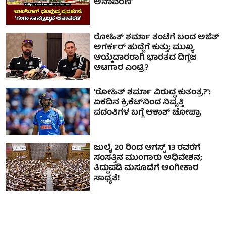
ಅನಾವರಣ'
ರೋಹಿತ್ ಶರ್ಮಾ ತಂಟೆಗೆ ಬಂದ ಅಜಿತ್
ಅಗರ್ಕರ್ ಹುದ್ದೆಗೆ ಕುತ್ತು; ಮುಖ್ಯ
ಆಯ್ಕೆದಾರರಾಗಿ ಭಾರತದ ದಿಗ್ಗಜ
ಆಟಗಾರ ಎಂಟ್ರಿ?
'ರೋಹಿತ್ ಶರ್ಮಾ ವಿರುದ್ಧ ಕುತಂತ್ರ?':
ಏಕದಿನ ಕ್ರಿಕೆಟ್‌ನಿಂದ ನಿವೃತ್ತಿ
ವದಂತಿಗಳ ಬಗ್ಗೆ ಆಕಾಶ್ ಚೋಪ್ರಾ
ಜುಲೈ 20 ರಿಂದ ಆಗಸ್ಟ್ 13 ರವರೆಗೆ
ಸಂಸತ್ತಿನ ಮುಂಗಾರು ಅಧಿವೇಶನ;
ತಿದ್ದುಪಡಿ ಮಸೂದೆಗೆ ಅಂಗೀಕಾರ
ಸಾಧ್ಯತೆ!