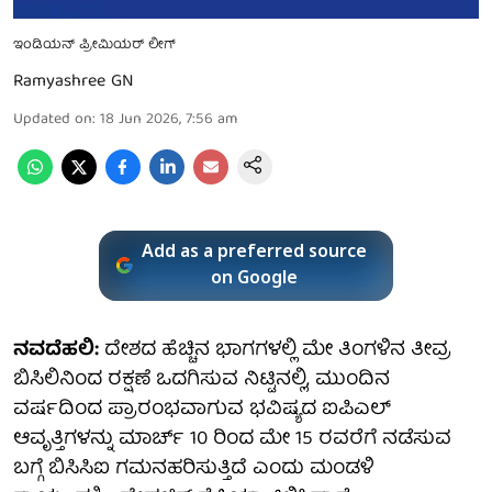
ಇಂಡಿಯನ್ ಪ್ರೀಮಿಯರ್ ಲೀಗ್
Ramyashree GN
Updated on
:
18 Jun 2026, 7:56 am
Add as a preferred source
on Google
ನವದೆಹಲಿ:
ದೇಶದ ಹೆಚ್ಚಿನ ಭಾಗಗಳಲ್ಲಿ ಮೇ ತಿಂಗಳಿನ ತೀವ್ರ
ಬಿಸಿಲಿನಿಂದ ರಕ್ಷಣೆ ಒದಗಿಸುವ ನಿಟ್ಟಿನಲ್ಲಿ, ಮುಂದಿನ
ವರ್ಷದಿಂದ ಪ್ರಾರಂಭವಾಗುವ ಭವಿಷ್ಯದ ಐಪಿಎಲ್
ಆವೃತ್ತಿಗಳನ್ನು ಮಾರ್ಚ್ 10 ರಿಂದ ಮೇ 15 ರವರೆಗೆ ನಡೆಸುವ
ಬಗ್ಗೆ ಬಿಸಿಸಿಐ ಗಮನಹರಿಸುತ್ತಿದೆ ಎಂದು ಮಂಡಳಿ