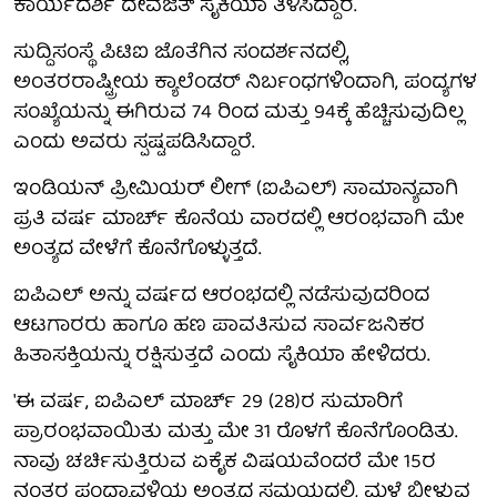
ಕಾರ್ಯದರ್ಶಿ ದೇವಜಿತ್ ಸೈಕಿಯಾ ತಿಳಿಸಿದ್ದಾರೆ.
ಸುದ್ದಿಸಂಸ್ಥೆ ಪಿಟಿಐ ಜೊತೆಗಿನ ಸಂದರ್ಶನದಲ್ಲಿ,
ಅಂತರರಾಷ್ಟ್ರೀಯ ಕ್ಯಾಲೆಂಡರ್ ನಿರ್ಬಂಧಗಳಿಂದಾಗಿ, ಪಂದ್ಯಗಳ
ಸಂಖ್ಯೆಯನ್ನು ಈಗಿರುವ 74 ರಿಂದ ಮತ್ತು 94ಕ್ಕೆ ಹೆಚ್ಚಿಸುವುದಿಲ್ಲ
ಎಂದು ಅವರು ಸ್ಪಷ್ಟಪಡಿಸಿದ್ದಾರೆ.
ಇಂಡಿಯನ್ ಪ್ರೀಮಿಯರ್ ಲೀಗ್ (ಐಪಿಎಲ್) ಸಾಮಾನ್ಯವಾಗಿ
ಪ್ರತಿ ವರ್ಷ ಮಾರ್ಚ್ ಕೊನೆಯ ವಾರದಲ್ಲಿ ಆರಂಭವಾಗಿ ಮೇ
ಅಂತ್ಯದ ವೇಳೆಗೆ ಕೊನೆಗೊಳ್ಳುತ್ತದೆ.
ಐಪಿಎಲ್ ಅನ್ನು ವರ್ಷದ ಆರಂಭದಲ್ಲಿ ನಡೆಸುವುದರಿಂದ
ಆಟಗಾರರು ಹಾಗೂ ಹಣ ಪಾವತಿಸುವ ಸಾರ್ವಜನಿಕರ
ಹಿತಾಸಕ್ತಿಯನ್ನು ರಕ್ಷಿಸುತ್ತದೆ ಎಂದು ಸೈಕಿಯಾ ಹೇಳಿದರು.
'ಈ ವರ್ಷ, ಐಪಿಎಲ್ ಮಾರ್ಚ್ 29 (28)ರ ಸುಮಾರಿಗೆ
ಪ್ರಾರಂಭವಾಯಿತು ಮತ್ತು ಮೇ 31 ರೊಳಗೆ ಕೊನೆಗೊಂಡಿತು.
ನಾವು ಚರ್ಚಿಸುತ್ತಿರುವ ಏಕೈಕ ವಿಷಯವೆಂದರೆ ಮೇ 15ರ
ನಂತರ ಪಂದ್ಯಾವಳಿಯ ಅಂತ್ಯದ ಸಮಯದಲ್ಲಿ, ಮಳೆ ಬೀಳುವ