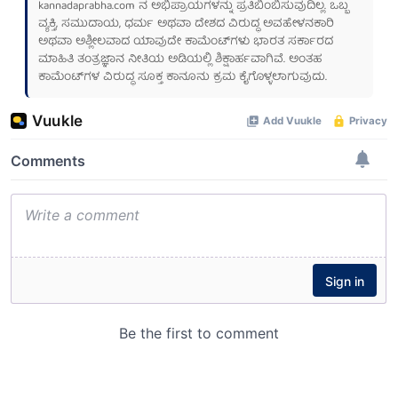
kannadaprabha.com
ನ ಅಭಿಪ್ರಾಯಗಳನ್ನು ಪ್ರತಿಬಿಂಬಿಸುವುದಿಲ್ಲ. ಒಬ್ಬ
ವ್ಯಕ್ತಿ, ಸಮುದಾಯ, ಧರ್ಮ ಅಥವಾ ದೇಶದ ವಿರುದ್ಧ ಅವಹೇಳನಕಾರಿ
ಅಥವಾ ಅಶ್ಲೀಲವಾದ ಯಾವುದೇ ಕಾಮೆಂಟ್‌ಗಳು ಭಾರತ ಸರ್ಕಾರದ
ಮಾಹಿತಿ ತಂತ್ರಜ್ಞಾನ ನೀತಿಯ ಅಡಿಯಲ್ಲಿ ಶಿಕ್ಷಾರ್ಹವಾಗಿವೆ. ಅಂತಹ
ಕಾಮೆಂಟ್‌ಗಳ ವಿರುದ್ಧ ಸೂಕ್ತ ಕಾನೂನು ಕ್ರಮ ಕೈಗೊಳ್ಳಲಾಗುವುದು.