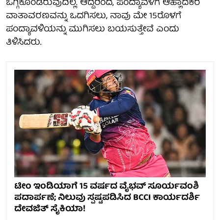
ಒಗ್ಗಿಕೊಂಡಿರುವುದಿಲ್ಲ. ಆದ್ದರಿಂದ, ಪಂದ್ಯಾವಳಿಗೆ ಆಹ್ಲಾದಕರ
ವಾತಾವರಣವನ್ನು ಒದಗಿಸಲು, ನಾವು ಮೇ 15ರೊಳಗೆ
ಪಂದ್ಯಾವಳಿಯನ್ನು ಮುಗಿಸಲು ಬಯಸುತ್ತೇವೆ ಎಂದು
ತಿಳಿಸಿದರು.
ಟೀಂ ಇಂಡಿಯಾಗೆ 15 ವರ್ಷದ ವೈಭವ್ ಸೂರ್ಯವಂಶಿ
ಪದಾರ್ಪಣೆ; ನಿಲುವು ಸ್ಪಷ್ಟಪಡಿಸಿದ BCCI ಕಾರ್ಯದರ್ಶಿ
ದೇವಜಿತ್ ಸೈಕಿಯಾ!