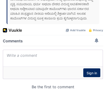
ವ್ಯಕ್ತಿ, ಸಮುದಾಯ, ಧರ್ಮ ಅಥವಾ ದೇಶದ ವಿರುದ್ಧ ಅವಹೇಳನಕಾರಿ
ಅಥವಾ ಅಶ್ಲೀಲವಾದ ಯಾವುದೇ ಕಾಮೆಂಟ್‌ಗಳು ಭಾರತ ಸರ್ಕಾರದ
ಮಾಹಿತಿ ತಂತ್ರಜ್ಞಾನ ನೀತಿಯ ಅಡಿಯಲ್ಲಿ ಶಿಕ್ಷಾರ್ಹವಾಗಿವೆ. ಅಂತಹ
ಕಾಮೆಂಟ್‌ಗಳ ವಿರುದ್ಧ ಸೂಕ್ತ ಕಾನೂನು ಕ್ರಮ ಕೈಗೊಳ್ಳಲಾಗುವುದು.