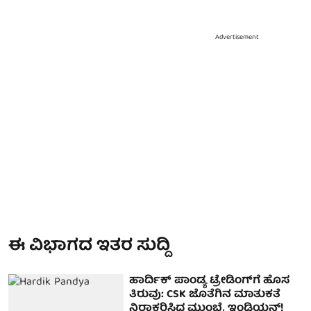
Advertisement
ಈ ವಿಭಾಗದ ಇತರ ಸುದ್ದಿ
ಹಾರ್ದಿಕ್ ಪಾಂಡ್ಯ ಟ್ರೇಡಿಂಗ್‌ಗೆ ಹೊಸ
ತಿರುವು: CSK ಜೊತೆಗಿನ ಮಾತುಕತೆ
ನಿರಾಕರಿಸಿದ ಮುಂಬೈ ಇಂಡಿಯನ್ಸ್!