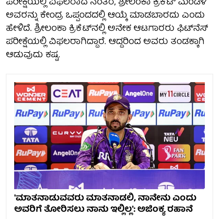
ಪರೀಕ್ಷೆಯಲ್ಲಿ ವಿಫಲರಾದ ನಂತರ, ಶ್ರೀಲಂಕಾ ಕ್ರಿಕೆಟ್ ಮಂಡಳಿ
ಅವರನ್ನು ಕೇಂದ್ರ ಒಪ್ಪಂದದಲ್ಲಿ ಆಯ್ಕೆ ಮಾಡಬಾರದು ಎಂದು
ಹೇಳಿದೆ. ಶ್ರೀಲಂಕಾ ಕ್ರಿಕೆಟ್‌ನಲ್ಲಿ ಅನೇಕ ಆಟಗಾರರು ಫಿಟ್‌ನೆಸ್
ಪರೀಕ್ಷೆಯಲ್ಲಿ ವಿಫಲರಾಗಿದ್ದಾರೆ. ಆದ್ದರಿಂದ ಅವರು ತಂಡಕ್ಕಾಗಿ
ಆಡುವುದು ಕಷ್ಟ.
'ಮಾತನಾಡುವವರು ಮಾತನಾಡಲಿ, ನಾನೇನು ಎಂದು
ಅವರಿಗೆ ತೋರಿಸಲು ನಾನು ಇಲ್ಲಿಲ್ಲ': ಅಜಿಂಕ್ಯ ರಹಾನೆ