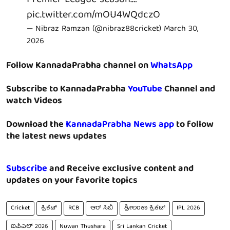
pic.twitter.com/mOU4WQdczO
— Nibraz Ramzan (@nibraz88cricket)
March 30,
2026
Follow KannadaPrabha channel on
WhatsApp
Subscribe to KannadaPrabha
YouTube
Channel and
watch Videos
Download the
KannadaPrabha News app
to follow
the latest news updates
Subscribe
and Receive exclusive content and
updates on your favorite topics
Cricket
ಕ್ರಿಕೆಟ್
RCB
ಆರ್ ಸಿಬಿ
ಶ್ರೀಲಂಕಾ ಕ್ರಿಕೆಟ್
IPL 2026
ಐಪಿಎಲ್ 2026
Nuwan Thushara
Sri Lankan Cricket