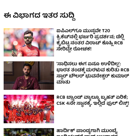
ಈ ವಿಭಾಗದ ಇತರ ಸುದ್ದಿ
ಐಪಿಎಲ್‌ಗೂ ಮುನ್ನವೇ T20
ಕ್ರಿಕೆಟ್‌ನಲ್ಲಿ ಭರ್ಜರಿ ಪ್ರದರ್ಶನ; ಡೆಲ್ಲಿ
ಕೈಬಿಟ್ಟ ನಂತರ ವಿರಾಟ್ ಕೊಹ್ಲಿ RCB
ಸೇರಿದ್ದೇ ರೋಚಕ!
'ಸಾಧಿಸಲು ಈಗ ಏನೂ ಉಳಿದಿಲ್ಲ':
ಭಾರತ ತಂಡಕ್ಕೆ ಮರಳುವ ಕುರಿತು RCB
ಸ್ಟಾರ್ ಬೌಲರ್ ಭುವನೇಶ್ವರ್ ಕುಮಾರ್
ಮಾತು
RCB ಬ್ರ್ಯಾಂಡ್ ವ್ಯಾಲ್ಯೂ ಬೃಹತ್ ಏರಿಕೆ;
CSK 4ನೇ ಸ್ಥಾನಕ್ಕೆ.. ಇಲ್ಲಿದೆ ಫುಲ್ ಲಿಸ್ಟ್!
ಹಾರ್ದಿಕ್ ಪಾಂಡ್ಯ‌ಗಾಗಿ ಮುಂಬೈ