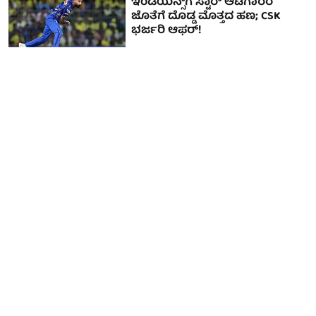
ಇಂಡಿಯನ್ಸ್‌ಗೆ ಸ್ಟಾರ್ ಆಟಗಾರರ
ಜೊತೆಗೆ ದೊಡ್ಡ ಮೊತ್ತದ ಹಣ; CSK
ಭರ್ಜರಿ ಆಫರ್!