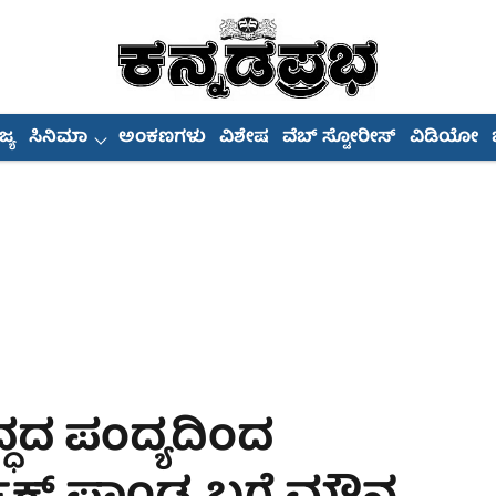
್ಯ
ಸಿನಿಮಾ
ಅಂಕಣಗಳು
ವಿಶೇಷ
ವೆಬ್ ಸ್ಟೋರೀಸ್
ವಿಡಿಯೋ
ದ್ಧದ ಪಂದ್ಯದಿಂದ