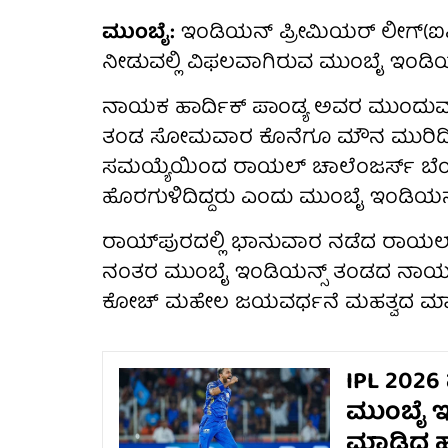
ಮುಂಬೈ:
ಇಂಡಿಯನ್ ಪ್ರೀಮಿಯರ್ ಲೀಗ್‌(ಐಪಿಎಲ
ನೀಡುವಲ್ಲಿ ವಿಫಲವಾಗಿರುವ ಮುಂಬೈ ಇಂಡಿಯನ್ಸ
ನಾಯಕ ಹಾರ್ದಿಕ್ ಪಾಂಡ್ಯ ಅವರ ಮುಂದುವರ
ತಂಡ ಸೋಮವಾರ ಕೊನೆಗೂ ಮೌನ ಮುರಿದಿದೆ
ಸಮಯ್ಯೆಯಿಂದ ರಾಯಲ್ ಚಾಲೆಂಜರ್ಸ್ ಬೆಂಗಳ
ಹೊರಗುಳಿದಿದ್ದರು ಎಂದು ಮುಂಬೈ ಇಂಡಿಯನ್ಸ್
ರಾಯ್‌ಪುರದಲ್ಲಿ ಭಾನುವಾರ ನಡೆದ ರಾಯಲ್ 
ನಂತರ ಮುಂಬೈ ಇಂಡಿಯನ್ಸ್ ತಂಡದ ನಾಯಕ 
ಕೋಚ್ ಮಹೇಲ ಜಯವರ್ಧನೆ ಮಹತ್ವದ ಮಾಹಿತಿ
IPL 2026 
ಮುಂಬೈ ಇಂ
ಮಾಡಿದ ಹಾ