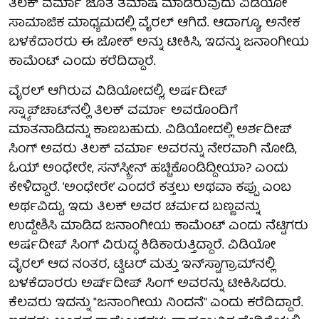
ತಿಲಕ್ ವರ್ಮಾ ಜೊತೆ ತಮಾಷೆ ಮಾಡಿರುವುದು ವಿಡಿಯೋ
ಸಾಮಾಜಿಕ ಮಾಧ್ಯಮದಲ್ಲಿ ವೈರಲ್ ಆಗಿದೆ. ಆದಾಗ್ಯೂ, ಅನೇಕ
ಬಳಕೆದಾರರು ಈ ಜೋಕ್ ಅನ್ನು ಟೀಕಿಸಿ, ಇದನ್ನು ಜನಾಂಗೀಯ
ಕಾಮೆಂಟ್ ಎಂದು ಕರೆದಿದ್ದಾರೆ.
ವೈರಲ್ ಆಗಿರುವ ವಿಡಿಯೋದಲ್ಲಿ, ಅರ್ಷದೀಪ್
ಸ್ನ್ಯಾಪ್‌ಚಾಟ್‌ನಲ್ಲಿ ತಿಲಕ್ ವರ್ಮಾ ಅವರೊಂದಿಗೆ
ಮಾತನಾಡಿದನ್ನು ಕಾಣಬಹುದು. ವಿಡಿಯೋದಲ್ಲಿ ಅರ್ಶದೀಪ್
ಸಿಂಗ್ ಅವರು ತಿಲಕ್ ವರ್ಮಾ ಅವರನ್ನು ನೇರವಾಗಿ ನೋಡಿ,
ಓಯ್ ಅಂಧೇರೇ, ಸನ್‌ಸ್ಕ್ರೀನ್ ಹಚ್ಚಿಕೊಂಡಿದ್ದೀಯಾ? ಎಂದು
ಕೇಳಿದ್ದಾರೆ. ‘ಅಂಧೇರೇ’ ಎಂದರೆ ಕತ್ತಲು ಅಥವಾ ಕಪ್ಪು ಎಂಬ
ಅರ್ಥವಿದ್ದು, ಇದು ತಿಲಕ್ ಅವರ ಚರ್ಮದ ಬಣ್ಣವನ್ನು
ಉದ್ದೇಶಿಸಿ ಮಾಡಿದ ಜನಾಂಗೀಯ ಕಾಮೆಂಟ್ ಎಂದು ನೆಟ್ಟಿಗರು
ಅರ್ಷದೀಪ್ ಸಿಂಗ್ ವಿರುದ್ಧ ಕಿಡಿಕಾರುತ್ತಿದ್ದಾರೆ. ವಿಡಿಯೋ
ವೈರಲ್ ಆದ ನಂತರ, ಟ್ವಿಟರ್ ಮತ್ತು ಇನ್‌ಸ್ಟಾಗ್ರಾಮ್‌ನಲ್ಲಿ
ಬಳಕೆದಾರರು ಅರ್ಷ್‌ದೀಪ್ ಸಿಂಗ್ ಅವರನ್ನು ಟೀಕಿಸಿದರು.
ಕೆಲವರು ಇದನ್ನು "ಜನಾಂಗೀಯ ನಿಂದನೆ" ಎಂದು ಕರೆದಿದ್ದಾರೆ.