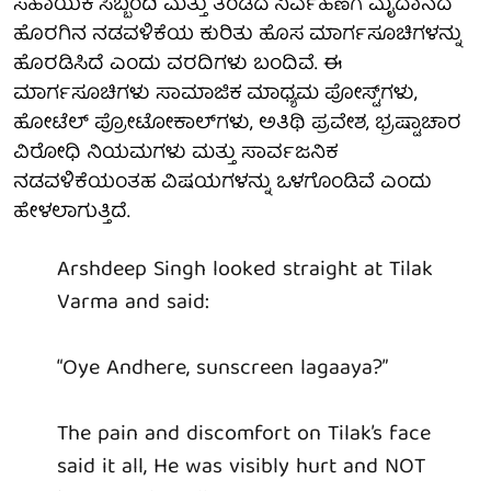
ಸಹಾಯಕ ಸಿಬ್ಬಂದಿ ಮತ್ತು ತಂಡದ ನಿರ್ವಹಣೆಗೆ ಮೈದಾನದ
ಹೊರಗಿನ ನಡವಳಿಕೆಯ ಕುರಿತು ಹೊಸ ಮಾರ್ಗಸೂಚಿಗಳನ್ನು
ಹೊರಡಿಸಿದೆ ಎಂದು ವರದಿಗಳು ಬಂದಿವೆ. ಈ
ಮಾರ್ಗಸೂಚಿಗಳು ಸಾಮಾಜಿಕ ಮಾಧ್ಯಮ ಪೋಸ್ಟ್‌ಗಳು,
ಹೋಟೆಲ್ ಪ್ರೋಟೋಕಾಲ್‌ಗಳು, ಅತಿಥಿ ಪ್ರವೇಶ, ಭ್ರಷ್ಟಾಚಾರ
ವಿರೋಧಿ ನಿಯಮಗಳು ಮತ್ತು ಸಾರ್ವಜನಿಕ
ನಡವಳಿಕೆಯಂತಹ ವಿಷಯಗಳನ್ನು ಒಳಗೊಂಡಿವೆ ಎಂದು
ಹೇಳಲಾಗುತ್ತಿದೆ.
Arshdeep Singh looked straight at Tilak
Varma and said:
“Oye Andhere, sunscreen lagaaya?”
The pain and discomfort on Tilak’s face
said it all, He was visibly hurt and NOT