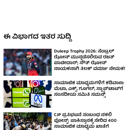
ಈ ವಿಭಾಗದ ಇತರ ಸುದ್ದಿ
Duleep Trophy 2026: ಸೆಂಟ್ರಲ್
ಝೋನ್ ಮುನ್ನಡೆಸಲಿರುವ ರಜತ್
ಪಾಟೀದಾರ್; ಸೌತ್ ಝೋನ್
ನಾಯಕನಾಗಿ ತಿಲಕ್ ವರ್ಮಾ ನೇಮಕ!
ಸಾಮಾಜಿಕ ಮಾಧ್ಯಮಗಳಿಗೆ ಕಡಿವಾಣ:
ಮೆಟಾ, ಎಕ್ಸ್, ಗೂಗಲ್, ಸ್ನ್ಯಾಪ್‌ಚಾಟ್‌ಗೆ
ಸಂಸದೀಯ ಸಮಿತಿ ಸಮನ್ಸ್
CJP ಪ್ರತಿಭಟನೆ ಸಂಬಂಧ ನಕಲಿ
ಪೋಸ್ಟ್‌: ಪಾಕಿಸ್ತಾನಕ್ಕೆ ಸೇರಿದ 400
ಸಾಮಾಜಿಕ ಮಾಧ್ಯಮ ಖಾತೆಗೆ