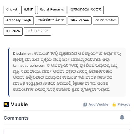
Cricket
ಕ್ರಿಕೆಟ್
Racial Remarks
ಜನಾಂಗೀಯ ನಿಂದನೆ
Arshdeep Singh
ಅರ್ಷದೀಪ್ ಸಿಂಗ್
Tilak Varma
ತಿಲಕ್ ವರ್ಮಾ
IPL 2026
ಐಪಿಎಲ್ 2026
Disclaimer
: ಕಾಮೆಂಟ್‌ಗಳಲ್ಲಿ ವ್ಯಕ್ತಪಡಿಸಿದ ಅಭಿಪ್ರಾಯಗಳು ಅವುಗಳನ್ನು
ಪೋಸ್ಟ್ ಮಾಡುವ ವ್ಯಕ್ತಿಯ ಸಂಪೂರ್ಣ ಜವಾಬ್ದಾರಿಯಾಗಿದೆ; ಅವು
kannadaprabha.com
ನ ಅಭಿಪ್ರಾಯಗಳನ್ನು ಪ್ರತಿಬಿಂಬಿಸುವುದಿಲ್ಲ. ಒಬ್ಬ
ವ್ಯಕ್ತಿ, ಸಮುದಾಯ, ಧರ್ಮ ಅಥವಾ ದೇಶದ ವಿರುದ್ಧ ಅವಹೇಳನಕಾರಿ
ಅಥವಾ ಅಶ್ಲೀಲವಾದ ಯಾವುದೇ ಕಾಮೆಂಟ್‌ಗಳು ಭಾರತ ಸರ್ಕಾರದ
ಮಾಹಿತಿ ತಂತ್ರಜ್ಞಾನ ನೀತಿಯ ಅಡಿಯಲ್ಲಿ ಶಿಕ್ಷಾರ್ಹವಾಗಿವೆ. ಅಂತಹ
ಕಾಮೆಂಟ್‌ಗಳ ವಿರುದ್ಧ ಸೂಕ್ತ ಕಾನೂನು ಕ್ರಮ ಕೈಗೊಳ್ಳಲಾಗುವುದು.