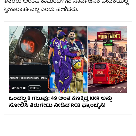
ಇತರರು ಅಂತಹ ಕಾಮೆಂಟ್‌ಗಳು ಸಾರ್ವಜನಿಕ ವೇದಿಕೆಯಲ್ಲಿ
ಸ್ವೀಕಾರಾರ್ಹವಲ್ಲ ಎಂದು ಹೇಳಿದರು.
ಒಂದಲ್ಲ 8 ಗೆಲುವು: 49 ಅಂತ ಕೆಣಕ್ಕಿದ್ದ KKR ಅನ್ನು
ಸೋಲಿಸಿ ತಿರುಗೇಟು ನೀಡಿದ RCB ಫ್ರಾಂಚೈಸಿ!