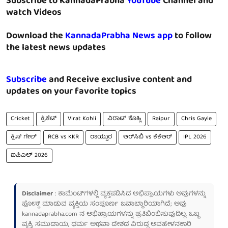
Subscribe to KannadaPrabha
YouTube
Channel and
watch Videos
Download the
KannadaPrabha News app
to follow
the latest news updates
Subscribe
and Receive exclusive content and
updates on your favorite topics
Cricket
ಕ್ರಿಕೆಟ್
Virat Kohli
ವಿರಾಟ್ ಕೊಹ್ಲಿ
Raipur
Chris Gayle
ಕ್ರಿಸ್ ಗೇಲ್
RCB vs KKR
ರಾಯ್ಪುರ
ಆರ್‌ಸಿಬಿ vs ಕೆಕೆಆರ್
IPL 2026
ಐಪಿಎಲ್ 2026
Disclaimer
: ಕಾಮೆಂಟ್‌ಗಳಲ್ಲಿ ವ್ಯಕ್ತಪಡಿಸಿದ ಅಭಿಪ್ರಾಯಗಳು ಅವುಗಳನ್ನು
ಪೋಸ್ಟ್ ಮಾಡುವ ವ್ಯಕ್ತಿಯ ಸಂಪೂರ್ಣ ಜವಾಬ್ದಾರಿಯಾಗಿದೆ; ಅವು
kannadaprabha.com
ನ ಅಭಿಪ್ರಾಯಗಳನ್ನು ಪ್ರತಿಬಿಂಬಿಸುವುದಿಲ್ಲ. ಒಬ್ಬ
ವ್ಯಕ್ತಿ, ಸಮುದಾಯ, ಧರ್ಮ ಅಥವಾ ದೇಶದ ವಿರುದ್ಧ ಅವಹೇಳನಕಾರಿ