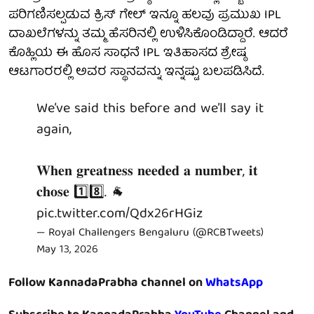
ಪರಿಗಣಿಸಲ್ಪಡುವ ಕ್ರಿಸ್ ಗೇಲ್ ಇನ್ನೂ ಹಲವು ಪ್ರಮುಖ IPL
ದಾಖಲೆಗಳನ್ನು ತಮ್ಮ ಹೆಸರಿನಲ್ಲಿ ಉಳಿಸಿಕೊಂಡಿದ್ದಾರೆ. ಆದರೆ
ಕೊಹ್ಲಿಯ ಈ ಹೊಸ ಸಾಧನೆ IPL ಇತಿಹಾಸದ ಶ್ರೇಷ್ಠ
ಆಟಗಾರರಲ್ಲಿ ಅವರ ಸ್ಥಾನವನ್ನು ಇನ್ನಷ್ಟು ಬಲಪಡಿಸಿದೆ.
We’ve said this before and we’ll say it
again,
𝐖𝐡𝐞𝐧 𝐠𝐫𝐞𝐚𝐭𝐧𝐞𝐬𝐬 𝐧𝐞𝐞𝐝𝐞𝐝 𝐚 𝐧𝐮𝐦𝐛𝐞𝐫, 𝐢𝐭
𝐜𝐡𝐨𝐬𝐞 1️⃣8️⃣. 🐐
pic.twitter.com/Qdx26rHGiz
— Royal Challengers Bengaluru (@RCBTweets)
May 13, 2026
Follow KannadaPrabha channel on
WhatsApp