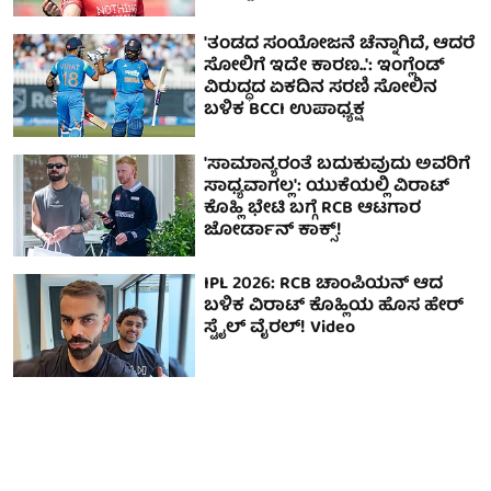
'ತಂಡದ ಸಂಯೋಜನೆ ಚೆನ್ನಾಗಿದೆ, ಆದರೆ
ಸೋಲಿಗೆ ಇದೇ ಕಾರಣ..': ಇಂಗ್ಲೆಂಡ್
ವಿರುದ್ಧದ ಏಕದಿನ ಸರಣಿ ಸೋಲಿನ
ಬಳಿಕ BCCI ಉಪಾಧ್ಯಕ್ಷ
'ಸಾಮಾನ್ಯರಂತೆ ಬದುಕುವುದು ಅವರಿಗೆ
ಸಾಧ್ಯವಾಗಲ್ಲ': ಯುಕೆಯಲ್ಲಿ ವಿರಾಟ್
ಕೊಹ್ಲಿ ಭೇಟಿ ಬಗ್ಗೆ RCB ಆಟಗಾರ
ಜೋರ್ಡಾನ್ ಕಾಕ್ಸ್!
IPL 2026: RCB ಚಾಂಪಿಯನ್ ಆದ
ಬಳಿಕ ವಿರಾಟ್ ಕೊಹ್ಲಿಯ ಹೊಸ ಹೇರ್
ಸ್ಟೈಲ್ ವೈರಲ್! Video