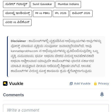
ಸುನೀಲ್ ಗವಾಸ್ಕರ್
Sunil Gavaskar
Mumbai Indians
ಮುಂಬೈ ಇಂಡಿಯನ್ಸ್‌
MI vs PBKs
IPL 2026
ಐಪಿಎಲ್ 2026
ಎಂಐ vs ಪಿಬಿಕೆಎಸ್
Disclaimer
: ಕಾಮೆಂಟ್‌ಗಳಲ್ಲಿ ವ್ಯಕ್ತಪಡಿಸಿದ ಅಭಿಪ್ರಾಯಗಳು ಅವುಗಳನ್ನು
ಪೋಸ್ಟ್ ಮಾಡುವ ವ್ಯಕ್ತಿಯ ಸಂಪೂರ್ಣ ಜವಾಬ್ದಾರಿಯಾಗಿದೆ; ಅವು
kannadaprabha.com
ನ ಅಭಿಪ್ರಾಯಗಳನ್ನು ಪ್ರತಿಬಿಂಬಿಸುವುದಿಲ್ಲ. ಒಬ್ಬ
ವ್ಯಕ್ತಿ, ಸಮುದಾಯ, ಧರ್ಮ ಅಥವಾ ದೇಶದ ವಿರುದ್ಧ ಅವಹೇಳನಕಾರಿ
ಅಥವಾ ಅಶ್ಲೀಲವಾದ ಯಾವುದೇ ಕಾಮೆಂಟ್‌ಗಳು ಭಾರತ ಸರ್ಕಾರದ
ಮಾಹಿತಿ ತಂತ್ರಜ್ಞಾನ ನೀತಿಯ ಅಡಿಯಲ್ಲಿ ಶಿಕ್ಷಾರ್ಹವಾಗಿವೆ. ಅಂತಹ
ಕಾಮೆಂಟ್‌ಗಳ ವಿರುದ್ಧ ಸೂಕ್ತ ಕಾನೂನು ಕ್ರಮ ಕೈಗೊಳ್ಳಲಾಗುವುದು.