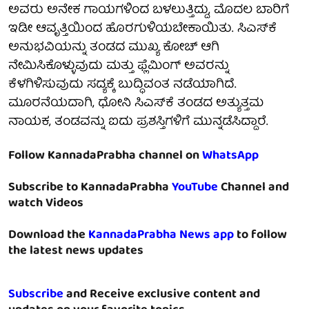
ಅವರು ಅನೇಕ ಗಾಯಗಳಿಂದ ಬಳಲುತ್ತಿದ್ದು, ಮೊದಲ ಬಾರಿಗೆ
ಇಡೀ ಆವೃತ್ತಿಯಿಂದ ಹೊರಗುಳಿಯಬೇಕಾಯಿತು. ಸಿಎಸ್‌ಕೆ
ಅನುಭವಿಯನ್ನು ತಂಡದ ಮುಖ್ಯ ಕೋಚ್ ಆಗಿ
ನೇಮಿಸಿಕೊಳ್ಳುವುದು ಮತ್ತು ಫ್ಲೆಮಿಂಗ್‌ ಅವರನ್ನು
ಕೆಳಗಿಳಿಸುವುದು ಸದ್ಯಕ್ಕೆ ಬುದ್ಧಿವಂತ ನಡೆಯಾಗಿದೆ.
ಮೂರನೆಯದಾಗಿ, ಧೋನಿ ಸಿಎಸ್‌ಕೆ ತಂಡದ ಅತ್ಯುತ್ತಮ
ನಾಯಕ, ತಂಡವನ್ನು ಐದು ಪ್ರಶಸ್ತಿಗಳಿಗೆ ಮುನ್ನಡೆಸಿದ್ದಾರೆ.
Follow KannadaPrabha channel on
WhatsApp
Subscribe to KannadaPrabha
YouTube
Channel and
watch Videos
Download the
KannadaPrabha News app
to follow
the latest news updates
Subscribe
and Receive exclusive content and