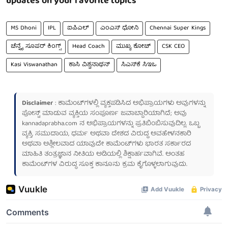
updates on your favorite topics
MS Dhoni
IPL
ಐಪಿಎಲ್
ಎಂಎಸ್ ಧೋನಿ
Chennai Super Kings
ಚೆನ್ನೈ ಸೂಪರ್ ಕಿಂಗ್ಸ್
Head Coach
ಮುಖ್ಯ ಕೋಚ್
CSK CEO
Kasi Viswanathan
ಕಾಸಿ ವಿಶ್ವನಾಥನ್
ಸಿಎಸ್‌ಕೆ ಸಿಇಒ
Disclaimer
: ಕಾಮೆಂಟ್‌ಗಳಲ್ಲಿ ವ್ಯಕ್ತಪಡಿಸಿದ ಅಭಿಪ್ರಾಯಗಳು ಅವುಗಳನ್ನು
ಪೋಸ್ಟ್ ಮಾಡುವ ವ್ಯಕ್ತಿಯ ಸಂಪೂರ್ಣ ಜವಾಬ್ದಾರಿಯಾಗಿದೆ; ಅವು
kannadaprabha.com
ನ ಅಭಿಪ್ರಾಯಗಳನ್ನು ಪ್ರತಿಬಿಂಬಿಸುವುದಿಲ್ಲ. ಒಬ್ಬ
ವ್ಯಕ್ತಿ, ಸಮುದಾಯ, ಧರ್ಮ ಅಥವಾ ದೇಶದ ವಿರುದ್ಧ ಅವಹೇಳನಕಾರಿ
ಅಥವಾ ಅಶ್ಲೀಲವಾದ ಯಾವುದೇ ಕಾಮೆಂಟ್‌ಗಳು ಭಾರತ ಸರ್ಕಾರದ
ಮಾಹಿತಿ ತಂತ್ರಜ್ಞಾನ ನೀತಿಯ ಅಡಿಯಲ್ಲಿ ಶಿಕ್ಷಾರ್ಹವಾಗಿವೆ. ಅಂತಹ
ಕಾಮೆಂಟ್‌ಗಳ ವಿರುದ್ಧ ಸೂಕ್ತ ಕಾನೂನು ಕ್ರಮ ಕೈಗೊಳ್ಳಲಾಗುವುದು.