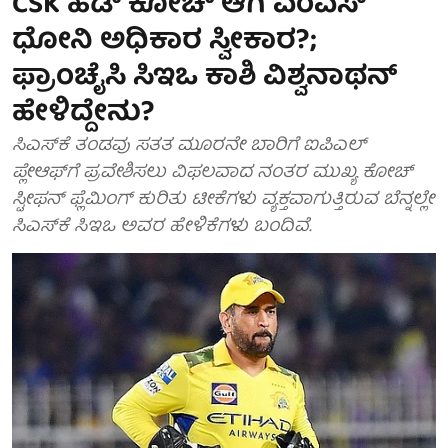
CSK ಹೆಡ್ ಕೋಚ್ ಆಗಿ ಎಂಎಸ್
ಧೋನಿ ಅಧಿಕಾರ ಸ್ವೀಕಾರ?;
ಫ್ರಾಂಚೈಸಿ ಸಿಇಒ ಕಾಶಿ ವಿಶ್ವನಾಥನ್
ಹೇಳಿದ್ದೇನು?
ಸಿಎಸ್‌ಕೆ ತಂಡವು ಸತತ ಮೂರನೇ ಬಾರಿಗೆ ಐಪಿಎಲ್
ಪ್ಲೇಆಫ್‌ಗೆ ಪ್ರವೇಶಿಸಲು ವಿಫಲವಾದ ನಂತರ ಮುಖ್ಯ ಕೋಚ್
ಸ್ಟೀಫನ್ ಫ್ಲೆಮಿಂಗ್ ಕುರಿತು ಟೀಕೆಗಳು ವ್ಯಕ್ತವಾಗುತ್ತಿರುವ ಬೆನ್ನಲ್ಲೇ
ಸಿಎಸ್‌ಕೆ ಸಿಇಒ ಅವರ ಹೇಳಿಕೆಗಳು ಬಂದಿವೆ.