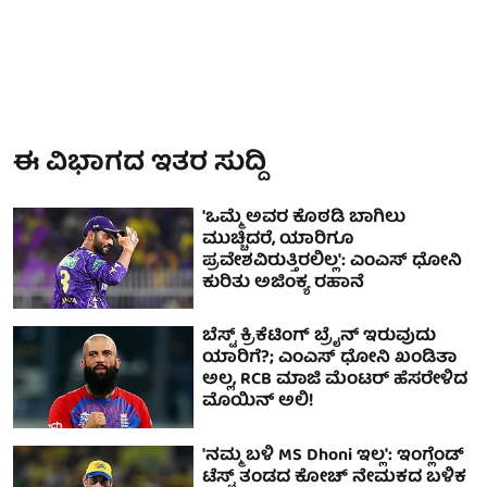
ಈ ವಿಭಾಗದ ಇತರ ಸುದ್ದಿ
'ಒಮ್ಮೆ ಅವರ ಕೊಠಡಿ ಬಾಗಿಲು
ಮುಚ್ಚಿದರೆ, ಯಾರಿಗೂ
ಪ್ರವೇಶವಿರುತ್ತಿರಲಿಲ್ಲ': ಎಂಎಸ್ ಧೋನಿ
ಕುರಿತು ಅಜಿಂಕ್ಯ ರಹಾನೆ
ಬೆಸ್ಟ್ ಕ್ರಿಕೆಟಿಂಗ್ ಬ್ರೈನ್ ಇರುವುದು
ಯಾರಿಗೆ?; ಎಂಎಸ್ ಧೋನಿ ಖಂಡಿತಾ
ಅಲ್ಲ, RCB ಮಾಜಿ ಮೆಂಟರ್ ಹೆಸರೇಳಿದ
ಮೊಯಿನ್ ಅಲಿ!
'ನಮ್ಮ ಬಳಿ MS Dhoni ಇಲ್ಲ': ಇಂಗ್ಲೆಂಡ್
ಟೆಸ್ಟ್ ತಂಡದ ಕೋಚ್ ನೇಮಕದ ಬಳಿಕ