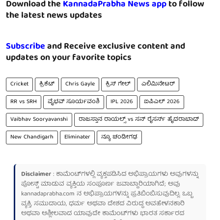
Download the
KannadaPrabha News app
to follow
the latest news updates
Subscribe
and Receive exclusive content and
updates on your favorite topics
Cricket
ಕ್ರಿಕೆಟ್
Chris Gayle
ಕ್ರಿಸ್ ಗೇಲ್
ಎಲಿಮಿನೇಟರ್
RR vs SRH
ವೈಭವ್ ಸೂರ್ಯವಂಶಿ
IPL 2026
ಐಪಿಎಲ್ 2026
Vaibhav Sooryavanshi
ರಾಜಸ್ತಾನ ರಾಯಲ್ಸ್ vs ಸನ್ ರೈಸರ್ಸ್ ಹೈದರಾಬಾದ್
New Chandigarh
Eliminater
ನ್ಯೂ ಚಂಡೀಗಢ
Disclaimer
: ಕಾಮೆಂಟ್‌ಗಳಲ್ಲಿ ವ್ಯಕ್ತಪಡಿಸಿದ ಅಭಿಪ್ರಾಯಗಳು ಅವುಗಳನ್ನು
ಪೋಸ್ಟ್ ಮಾಡುವ ವ್ಯಕ್ತಿಯ ಸಂಪೂರ್ಣ ಜವಾಬ್ದಾರಿಯಾಗಿದೆ; ಅವು
kannadaprabha.com
ನ ಅಭಿಪ್ರಾಯಗಳನ್ನು ಪ್ರತಿಬಿಂಬಿಸುವುದಿಲ್ಲ. ಒಬ್ಬ
ವ್ಯಕ್ತಿ, ಸಮುದಾಯ, ಧರ್ಮ ಅಥವಾ ದೇಶದ ವಿರುದ್ಧ ಅವಹೇಳನಕಾರಿ
ಅಥವಾ ಅಶ್ಲೀಲವಾದ ಯಾವುದೇ ಕಾಮೆಂಟ್‌ಗಳು ಭಾರತ ಸರ್ಕಾರದ