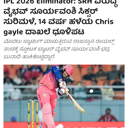
IPL 2026 Eliminator: SRH ವಿರುದ್ಧ
ವೈಭವ್ ಸೂರ್ಯವಂಶಿ ಸಿಕ್ಸರ್
ಸುರಿಮಳೆ, 14 ವರ್ಷ ಹಳೆಯ Chris
gayle ದಾಖಲೆ ಧೂಳಿಪಟ
ಮೊದಲು ಬ್ಯಾಟಿಂಗ್ ಮಾಡುತ್ತಿರುವ ರಾಜಸ್ತಾನ ರಾಯಲ್ಸ್
ತಂಡಕ್ಕೆ ಸ್ಫೋಟಕ ಬ್ಯಾಟರ್ ವೈಭವ್ ಸೂರ್ಯವಂಶಿ ಭದ್ರ
ಬುನಾದಿ ಹಾಕಿಕೊಟ್ಟಿದ್ದಾರೆ.