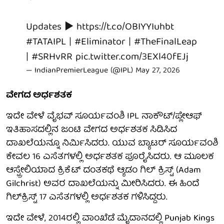
Updates ▶️
https://t.co/OBIYYIuhbt
#TATAIPL
|
#Eliminator
|
#TheFinalLeap
|
#SRHvRR
pic.twitter.com/3EXl40fEJj
— IndianPremierLeague (@IPL)
May 27, 2026
ವೇಗದ ಅರ್ಧಶತಕ
ಇದೇ ವೇಳೆ ವೈಭವ್ ಸೂರ್ಯವಂಶಿ IPL ನಾಕೌಟ್/ಪ್ಲೇಆಫ್
ಇತಿಹಾಸದಲ್ಲಿನ ಜಂಟಿ ವೇಗದ ಅರ್ಧಶತಕ ಸಿಡಿಸಿದ
ದಾಖಲೆಯನ್ನೂ ನಿರ್ಮಿಸಿದರು. ಯುವ ಬ್ಯಾಟರ್ ಸೂರ್ಯವಂಶಿ
ಕೇವಲ 16 ಎಸೆತಗಳಲ್ಲಿ ಅರ್ಧಶತಕ ಪೂರೈಸಿದರು. ಆ ಮೂಲಕ
ಆಸ್ಟ್ರೇಲಿಯಾದ ಕ್ರಿಕೆಟ್ ದಂತಕಥೆ ಆ್ಯಡಂ ಗಿಲ್ ಕ್ರಿಸ್ಟ್ (Adam
Gilchrist) ಅವರ ದಾಖಲೆಯನ್ನು ಮೀರಿಸಿದರು. ಈ ಹಿಂದೆ
ಗಿಲ್‌ಕ್ರಿಸ್ಟ್ 17 ಎಸೆತಗಳಲ್ಲಿ ಅರ್ಧಶತಕ ಗಳಿಸಿದ್ದರು.
ಇದೇ ವೇಳೆ, 2014ರಲ್ಲಿ ವಾಂಖೆಡೆ ಮೈದಾನದಲ್ಲಿ Punjab Kings