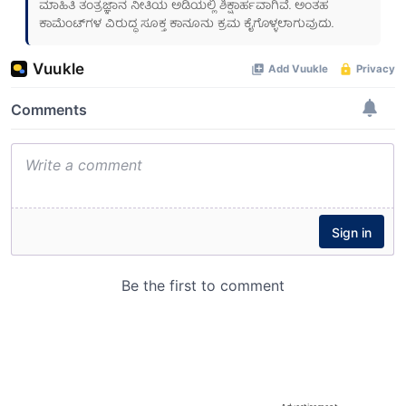
ಮಾಹಿತಿ ತಂತ್ರಜ್ಞಾನ ನೀತಿಯ ಅಡಿಯಲ್ಲಿ ಶಿಕ್ಷಾರ್ಹವಾಗಿವೆ. ಅಂತಹ
ಕಾಮೆಂಟ್‌ಗಳ ವಿರುದ್ಧ ಸೂಕ್ತ ಕಾನೂನು ಕ್ರಮ ಕೈಗೊಳ್ಳಲಾಗುವುದು.