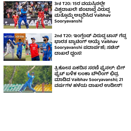
3rd T20: 15ರ ವಯಸ್ಸಿನಲ್ಲೇ
ವಿಶ್ವದಾಖಲೆ! ಜಿಂಬಾಬ್ವೆ ವಿರುದ್ಧ
ಮತ್ತೊಮ್ಮೆ ಅಬ್ಬರಿಸಿದ Vaibhav
Sooryavanshi
2nd T20: ಇಂಗ್ಲೆಂಡ್ ವಿರುದ್ಧ ಟಾಸ್ ಗೆದ್ದ
ಭಾರತ ಬ್ಯಾಟಿಂಗ್ ಆಯ್ಕೆ; Vaibhav
Sooryavanshi ಪದಾರ್ಪಣೆ; ಸಚಿನ್
ದಾಖಲೆ ಧ್ವಂಸ!
ತ್ರಿಕೋನ ಏಕದಿನ ಸರಣಿ ಫೈನಲ್: ಬಿಗ್
ಫೈಟ್ ಬಳಿಕ ಲಂಕಾ ಬೌಲಿಂಗ್ ಛಿದ್ರ
ಮಾಡಿದ Vaibhav Sooryavanshi; 21
ವರ್ಷಗಳ ಹಳೆಯ ದಾಖಲೆ ಉಡೀಸ್!