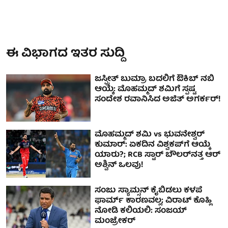
ಈ ವಿಭಾಗದ ಇತರ ಸುದ್ದಿ
ಜಸ್ಪ್ರೀತ್ ಬುಮ್ರಾ ಬದಲಿಗೆ ಔಕಿಬ್ ನಬಿ
ಆಯ್ಕೆ: ಮೊಹಮ್ಮದ್ ಶಮಿಗೆ ಸ್ಪಷ್ಟ
ಸಂದೇಶ ರವಾನಿಸಿದ ಅಜಿತ್ ಅಗರ್ಕರ್!
ಮೊಹಮ್ಮದ್ ಶಮಿ vs ಭುವನೇಶ್ವರ್
ಕುಮಾರ್: ಏಕದಿನ ವಿಶ್ವಕಪ್‌ಗೆ ಆಯ್ಕೆ
ಯಾರು?; RCB ಸ್ಟಾರ್ ಬೌಲರ್‌ನತ್ತ ಆರ್
ಅಶ್ವಿನ್ ಒಲವು!
ಸಂಜು ಸ್ಯಾಮ್ಸನ್ ಕೈಬಿಡಲು ಕಳಪೆ
ಫಾರ್ಮ್ ಕಾರಣವಲ್ಲ; ವಿರಾಟ್ ಕೊಹ್ಲಿ
ನೋಡಿ ಕಲಿಯಲಿ: ಸಂಜಯ್
ಮಂಜ್ರೇಕರ್