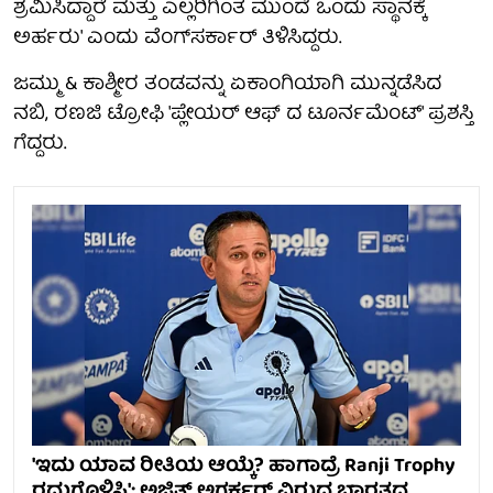
ಶ್ರಮಿಸಿದ್ದಾರೆ ಮತ್ತು ಎಲ್ಲರಿಗಿಂತ ಮುಂದೆ ಒಂದು ಸ್ಥಾನಕ್ಕೆ
ಅರ್ಹರು' ಎಂದು ವೆಂಗ್‌ಸರ್ಕಾರ್ ತಿಳಿಸಿದ್ದರು.
ಜಮ್ಮು & ಕಾಶ್ಮೀರ ತಂಡವನ್ನು ಏಕಾಂಗಿಯಾಗಿ ಮುನ್ನಡೆಸಿದ
ನಬಿ, ರಣಜಿ ಟ್ರೋಫಿ 'ಪ್ಲೇಯರ್ ಆಫ್ ದ ಟೂರ್ನಮೆಂಟ್‌' ಪ್ರಶಸ್ತಿ
ಗೆದ್ದರು.
'ಇದು ಯಾವ ರೀತಿಯ ಆಯ್ಕೆ? ಹಾಗಾದ್ರೆ Ranji Trophy
ರದ್ದುಗೊಳಿಸಿ': ಅಜಿತ್ ಅಗರ್ಕರ್ ವಿರುದ್ಧ ಭಾರತದ