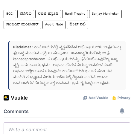
BCCI
ಬಿಸಿಸಿಐ
ರಣಜಿ ಟ್ರೋಫಿ
Ranji Trophy
Sanjay Manjrekar
ಸಂಜಯ್ ಮಂಜ್ರೇಕರ್
Auqib Nabi
ಔಕಿಬ್ ನಬಿ
Disclaimer
: ಕಾಮೆಂಟ್‌ಗಳಲ್ಲಿ ವ್ಯಕ್ತಪಡಿಸಿದ ಅಭಿಪ್ರಾಯಗಳು ಅವುಗಳನ್ನು
ಪೋಸ್ಟ್ ಮಾಡುವ ವ್ಯಕ್ತಿಯ ಸಂಪೂರ್ಣ ಜವಾಬ್ದಾರಿಯಾಗಿದೆ; ಅವು
kannadaprabha.com
ನ ಅಭಿಪ್ರಾಯಗಳನ್ನು ಪ್ರತಿಬಿಂಬಿಸುವುದಿಲ್ಲ. ಒಬ್ಬ
ವ್ಯಕ್ತಿ, ಸಮುದಾಯ, ಧರ್ಮ ಅಥವಾ ದೇಶದ ವಿರುದ್ಧ ಅವಹೇಳನಕಾರಿ
ಅಥವಾ ಅಶ್ಲೀಲವಾದ ಯಾವುದೇ ಕಾಮೆಂಟ್‌ಗಳು ಭಾರತ ಸರ್ಕಾರದ
ಮಾಹಿತಿ ತಂತ್ರಜ್ಞಾನ ನೀತಿಯ ಅಡಿಯಲ್ಲಿ ಶಿಕ್ಷಾರ್ಹವಾಗಿವೆ. ಅಂತಹ
ಕಾಮೆಂಟ್‌ಗಳ ವಿರುದ್ಧ ಸೂಕ್ತ ಕಾನೂನು ಕ್ರಮ ಕೈಗೊಳ್ಳಲಾಗುವುದು.