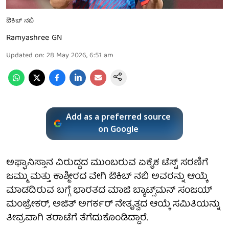
ಔಕಿಬ್ ನಬಿ
Ramyashree GN
Updated on
:
28 May 2026, 6:51 am
Add as a preferred source
on Google
ಅಫ್ಘಾನಿಸ್ತಾನ ವಿರುದ್ಧದ ಮುಂಬರುವ ಏಕೈಕ ಟೆಸ್ಟ್ ಸರಣಿಗೆ
ಜಮ್ಮು ಮತ್ತು ಕಾಶ್ಮೀರದ ವೇಗಿ ಔಕಿಬ್ ನಬಿ ಅವರನ್ನು ಆಯ್ಕೆ
ಮಾಡದಿರುವ ಬಗ್ಗೆ ಭಾರತದ ಮಾಜಿ ಬ್ಯಾಟ್ಸ್‌ಮನ್ ಸಂಜಯ್
ಮಂಜ್ರೇಕರ್, ಅಜಿತ್ ಅಗರ್ಕರ್ ನೇತೃತ್ವದ ಆಯ್ಕೆ ಸಮಿತಿಯನ್ನು
ತೀವ್ರವಾಗಿ ತರಾಟೆಗೆ ತೆಗೆದುಕೊಂಡಿದ್ದಾರೆ.