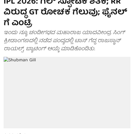
IPL 2026: ಗಿಲ್ ಸ್ಫೋಟಕ ಶತಕ; RR
ವಿರುದ್ಧ GT ರೋಚಕ ಗೆಲುವು; ಫೈನಲ್​​
ಗೆ ಎಂಟ್ರಿ
ಇಂದು ನ್ಯೂ ಚಂಡೀಗಢದ ಮಹಾರಾಜ ಯಾದವೀಂದ್ರ ಸಿಂಗ್
ಕ್ರೀಡಾಂಗಣದಲ್ಲಿ ನಡೆದ ಪಂದ್ಯದಲ್ಲಿ ಟಾಸ್ ಗೆದ್ದ ರಾಜಸ್ಥಾನ್
ರಾಯಲ್ಸ್, ಬ್ಯಾಟಿಂಗ್ ಆಯ್ಕೆ ಮಾಡಿಕೊಂಡಿತು.