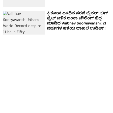
ತ್ರಿಕೋನ ಏಕದಿನ ಸರಣಿ ಫೈನಲ್: ಬಿಗ್
ಫೈಟ್ ಬಳಿಕ ಲಂಕಾ ಬೌಲಿಂಗ್ ಛಿದ್ರ
ಮಾಡಿದ Vaibhav Sooryavanshi; 21
ವರ್ಷಗಳ ಹಳೆಯ ದಾಖಲೆ ಉಡೀಸ್!