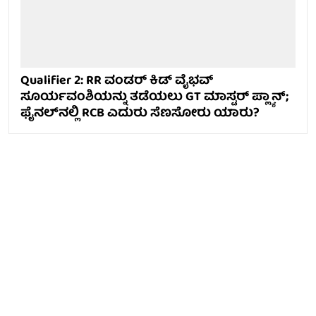
Qualifier 2: RR ವಂಡರ್ ಕಿಡ್ ವೈಭವ್
ಸೂರ್ಯವಂಶಿಯನ್ನು ತಡೆಯಲು GT ಮಾಸ್ಟರ್ ಪ್ಲ್ಯಾನ್;
ಫೈನಲ್‌ನಲ್ಲಿ RCB ಎದುರು ಸೆಣಸೋರು ಯಾರು?