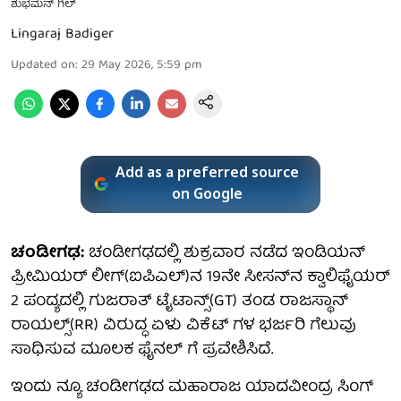
ಶುಭಮನ್ ಗಿಲ್
Lingaraj Badiger
Updated on
:
29 May 2026, 5:59 pm
Add as a preferred source
on Google
ಚಂಡೀಗಢ:
ಚಂಡೀಗಢದಲ್ಲಿ ಶುಕ್ರವಾರ ನಡೆದ ಇಂಡಿಯನ್
ಪ್ರೀಮಿಯರ್ ಲೀಗ್(ಐಪಿಎಲ್)ನ 19ನೇ ಸೀಸನ್​ನ ಕ್ವಾಲಿಫೈಯರ್
2 ಪಂದ್ಯದಲ್ಲಿ ಗುಜರಾತ್ ಟೈಟಾನ್ಸ್(GT) ತಂಡ ರಾಜಸ್ಥಾನ್
ರಾಯಲ್ಸ್(RR) ವಿರುದ್ಧ ಏಳು ವಿಕೆಟ್ ಗಳ ಭರ್ಜರಿ ಗೆಲುವು
ಸಾಧಿಸುವ ಮೂಲಕ ಫೈನಲ್ ಗೆ ಪ್ರವೇಶಿಸಿದೆ.
ಇಂದು ನ್ಯೂ ಚಂಡೀಗಢದ ಮಹಾರಾಜ ಯಾದವೀಂದ್ರ ಸಿಂಗ್