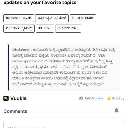
updates on your favorite topics
Rajasthan Royals
ರಾಜಸ್ಥಾನ್ ರಾಯಲ್ಸ್
Gujarat Titans
ಗುಜರಾತ್ ಟೈಟಾನ್ಸ್
IPL 2026
ಐಪಿಎಲ್ 2026
Disclaimer
: ಕಾಮೆಂಟ್‌ಗಳಲ್ಲಿ ವ್ಯಕ್ತಪಡಿಸಿದ ಅಭಿಪ್ರಾಯಗಳು ಅವುಗಳನ್ನು
ಪೋಸ್ಟ್ ಮಾಡುವ ವ್ಯಕ್ತಿಯ ಸಂಪೂರ್ಣ ಜವಾಬ್ದಾರಿಯಾಗಿದೆ; ಅವು
kannadaprabha.com
ನ ಅಭಿಪ್ರಾಯಗಳನ್ನು ಪ್ರತಿಬಿಂಬಿಸುವುದಿಲ್ಲ. ಒಬ್ಬ
ವ್ಯಕ್ತಿ, ಸಮುದಾಯ, ಧರ್ಮ ಅಥವಾ ದೇಶದ ವಿರುದ್ಧ ಅವಹೇಳನಕಾರಿ
ಅಥವಾ ಅಶ್ಲೀಲವಾದ ಯಾವುದೇ ಕಾಮೆಂಟ್‌ಗಳು ಭಾರತ ಸರ್ಕಾರದ
ಮಾಹಿತಿ ತಂತ್ರಜ್ಞಾನ ನೀತಿಯ ಅಡಿಯಲ್ಲಿ ಶಿಕ್ಷಾರ್ಹವಾಗಿವೆ. ಅಂತಹ
ಕಾಮೆಂಟ್‌ಗಳ ವಿರುದ್ಧ ಸೂಕ್ತ ಕಾನೂನು ಕ್ರಮ ಕೈಗೊಳ್ಳಲಾಗುವುದು.