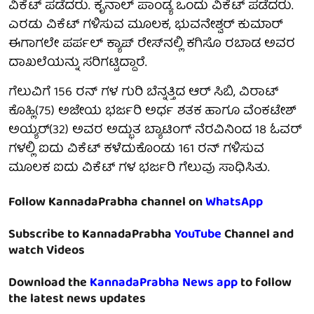
ವಿಕೆಟ್ ಪಡೆದರು. ಕೃನಾಲ್ ಪಾಂಡ್ಯ ಒಂದು ವಿಕೆಟ್ ಪಡೆದರು.
ಎರಡು ವಿಕೆಟ್ ಗಳಿಸುವ ಮೂಲಕ, ಭುವನೇಶ್ವರ್ ಕುಮಾರ್
ಈಗಾಗಲೇ ಪರ್ಪಲ್ ಕ್ಯಾಪ್ ರೇಸ್‌ನಲ್ಲಿ ಕಗಿಸೊ ರಬಾಡ ಅವರ
ದಾಖಲೆಯನ್ನು ಸರಿಗಟ್ಟಿದ್ದಾರೆ.
ಗೆಲುವಿಗೆ 156 ರನ್ ಗಳ ಗುರಿ ಬೆನ್ನತ್ತಿದ ಆರ್ ಸಿಬಿ, ವಿರಾಟ್
ಕೊಹ್ಲಿ(75) ಅಜೇಯ ಭರ್ಜರಿ ಅರ್ಧ ಶತಕ ಹಾಗೂ ವೆಂಕಟೇಶ್
ಅಯ್ಯರ್(32) ಅವರ ಅದ್ಭುತ ಬ್ಯಾಟಿಂಗ್ ನೆರವಿನಿಂದ 18 ಓವರ್
ಗಳಲ್ಲಿ ಐದು ವಿಕೆಟ್ ಕಳೆದುಕೊಂಡು 161 ರನ್ ಗಳಿಸುವ
ಮೂಲಕ ಐದು ವಿಕೆಟ್ ಗಳ ಭರ್ಜರಿ ಗೆಲುವು ಸಾಧಿಸಿತು.
Follow KannadaPrabha channel on
WhatsApp
Subscribe to KannadaPrabha
YouTube
Channel and
watch Videos
Download the
KannadaPrabha News app
to follow
the latest news updates