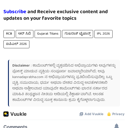
Subscribe
and Receive exclusive content and
updates on your favorite topics
RCB
ಆರ್ ಸಿಬಿ
Gujarat Titans
ಗುಜರಾತ್ ಟೈಟಾನ್ಸ್
IPL 2026
ಐಪಿಎಲ್ 2026
Disclaimer
: ಕಾಮೆಂಟ್‌ಗಳಲ್ಲಿ ವ್ಯಕ್ತಪಡಿಸಿದ ಅಭಿಪ್ರಾಯಗಳು ಅವುಗಳನ್ನು
ಪೋಸ್ಟ್ ಮಾಡುವ ವ್ಯಕ್ತಿಯ ಸಂಪೂರ್ಣ ಜವಾಬ್ದಾರಿಯಾಗಿದೆ; ಅವು
kannadaprabha.com
ನ ಅಭಿಪ್ರಾಯಗಳನ್ನು ಪ್ರತಿಬಿಂಬಿಸುವುದಿಲ್ಲ. ಒಬ್ಬ
ವ್ಯಕ್ತಿ, ಸಮುದಾಯ, ಧರ್ಮ ಅಥವಾ ದೇಶದ ವಿರುದ್ಧ ಅವಹೇಳನಕಾರಿ
ಅಥವಾ ಅಶ್ಲೀಲವಾದ ಯಾವುದೇ ಕಾಮೆಂಟ್‌ಗಳು ಭಾರತ ಸರ್ಕಾರದ
ಮಾಹಿತಿ ತಂತ್ರಜ್ಞಾನ ನೀತಿಯ ಅಡಿಯಲ್ಲಿ ಶಿಕ್ಷಾರ್ಹವಾಗಿವೆ. ಅಂತಹ
ಕಾಮೆಂಟ್‌ಗಳ ವಿರುದ್ಧ ಸೂಕ್ತ ಕಾನೂನು ಕ್ರಮ ಕೈಗೊಳ್ಳಲಾಗುವುದು.