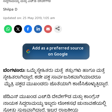
ಸಿದ್ದರಾಮಯ್ಯ ಮತ್ತು ಎಚ್.ಡಿ ದೇವೇಗೌಡ
Shilpa D
Updated on
:
25 May 2019, 1:05 am
Add as a preferred source
on Google
ಬೆಂಗಳೂರು:
ಒಮ್ಮೆ ಸ್ನೇಹಿತರು ಮತ್ತೆ ಶತ್ರುಗಳು ಹಾಗೂ ಮತ್ತೆ
ಸ್ನೇಹಿತರಾಗಿದ್ದಾರೆ, ಕಡೇ ಪಕ್ಷ ಸಾರ್ವಜನಿಕವಾಗಿಯಾದರೂ
ಮೈತ್ರಿ ಪಕ್ಷದ ಮುಖಂಡರು ಜೊತೆಯಾಗಿ ಕಾಣಿಸಿಕೊಳ್ಳುತ್ತಿದ್ದಾರೆ.
ಜೆಡಿಎಸ್ ಮುಖಂಡ ಎಚ್.ಡಿ ದೇವೇಗೌಡ ಮತ್ತು ಕಾಂಗ್ರೆಸ್
ನಾಯಕ ಸಿದ್ದರಾಮಯ್ಯ ಇಬ್ಬರು ಲೋಕಸಭೆ ಚುನಾವಣೆಯಲ್ಲಿ
ಸೋತು ಸುಣ್ಣವಾಗಿದ್ದಾರೆ, ಇಬ್ಬರ ರಾಜಕೀಯ