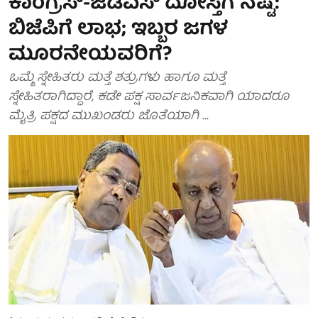
ಕಾಂಗ್ರೆಸ್-ಜೆಡಿಎಸ್ ದೋಸ್ತಿಗೆ ನಷ್ಟ:
ಬಿಜೆಪಿಗೆ ಲಾಭ; ಇಬ್ಬರ ಜಗಳ
ಮೂರನೇಯವರಿಗೆ?
ಒಮ್ಮೆ ಸ್ನೇಹಿತರು ಮತ್ತೆ ಶತ್ರುಗಳು ಹಾಗೂ ಮತ್ತೆ
ಸ್ನೇಹಿತರಾಗಿದ್ದಾರೆ, ಕಡೇ ಪಕ್ಷ ಸಾರ್ವಜನಿಕವಾಗಿ ಯಾದರೂ
ಮೈತ್ರಿ ಪಕ್ಷದ ಮುಖಂಡರು ಜೊತೆಯಾಗಿ ...