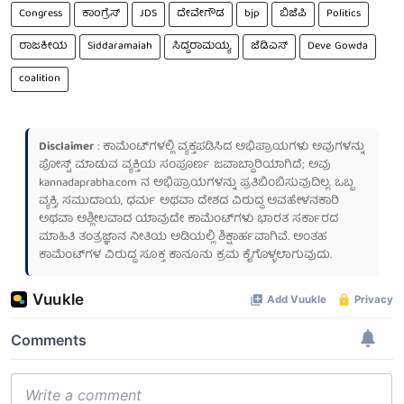
Congress
ಕಾಂಗ್ರೆಸ್
JDS
ದೇವೇಗೌಡ
bjp
ಬಿಜೆಪಿ
Politics
ರಾಜಕೀಯ
Siddaramaiah
ಸಿದ್ದರಾಮಯ್ಯ
ಜೆಡಿಎಸ್
Deve Gowda
coalition
Disclaimer
: ಕಾಮೆಂಟ್‌ಗಳಲ್ಲಿ ವ್ಯಕ್ತಪಡಿಸಿದ ಅಭಿಪ್ರಾಯಗಳು ಅವುಗಳನ್ನು
ಪೋಸ್ಟ್ ಮಾಡುವ ವ್ಯಕ್ತಿಯ ಸಂಪೂರ್ಣ ಜವಾಬ್ದಾರಿಯಾಗಿದೆ; ಅವು
kannadaprabha.com
ನ ಅಭಿಪ್ರಾಯಗಳನ್ನು ಪ್ರತಿಬಿಂಬಿಸುವುದಿಲ್ಲ. ಒಬ್ಬ
ವ್ಯಕ್ತಿ, ಸಮುದಾಯ, ಧರ್ಮ ಅಥವಾ ದೇಶದ ವಿರುದ್ಧ ಅವಹೇಳನಕಾರಿ
ಅಥವಾ ಅಶ್ಲೀಲವಾದ ಯಾವುದೇ ಕಾಮೆಂಟ್‌ಗಳು ಭಾರತ ಸರ್ಕಾರದ
ಮಾಹಿತಿ ತಂತ್ರಜ್ಞಾನ ನೀತಿಯ ಅಡಿಯಲ್ಲಿ ಶಿಕ್ಷಾರ್ಹವಾಗಿವೆ. ಅಂತಹ
ಕಾಮೆಂಟ್‌ಗಳ ವಿರುದ್ಧ ಸೂಕ್ತ ಕಾನೂನು ಕ್ರಮ ಕೈಗೊಳ್ಳಲಾಗುವುದು.