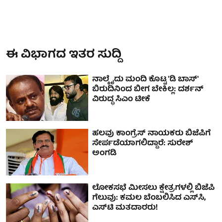
ಈ ವಿಭಾಗದ ಇತರ ಸುದ್ದಿ
ನಾಲ್ಕೈದು ಮಂದಿ ಕೊಟ್ಟ 'ಡಿ ಬಾಸ್'
ಬಿರುದಿನಿಂದ ಬೀಗ ಬೇಕಿಲ್ಲ: ದರ್ಶನ್
ವಿರುದ್ಧ ಸಿಎಂ ಟೀಕೆ
ಹಲವು ಕಾಂಗ್ರೆಸ್ ನಾಯಕರು ಬಿಜೆಪಿಗೆ
ಸೇರ್ಪಡೆಯಾಗಲಿದ್ದಾರೆ: ಸುರೇಶ್
ಅಂಗಡಿ
ಲೋಕಸಭೆ ಮೀಸಲು ಕ್ಷೇತ್ರಗಳಲ್ಲಿ ಬಿಜೆಪಿ
ಗೆಲುವು: ಕಮಲ ಬೆಂಬಲಿಸಿದ ಎಸ್‌ಸಿ,
ಎಸ್‌ಟಿ ಮತದಾರರು!