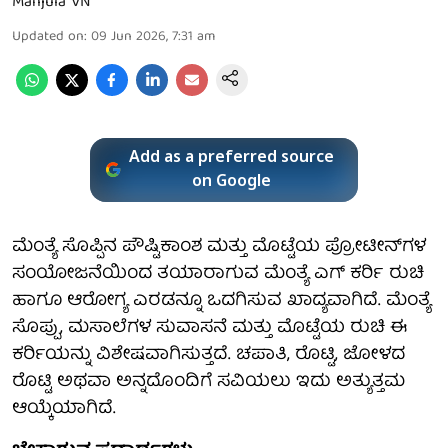
Manjula VN
Updated on
:
09 Jun 2026, 7:31 am
Add as a preferred source
on Google
ಮೆಂತ್ಯೆ ಸೊಪ್ಪಿನ ಪೌಷ್ಟಿಕಾಂಶ ಮತ್ತು ಮೊಟ್ಟೆಯ ಪ್ರೋಟೀನ್‌ಗಳ
ಸಂಯೋಜನೆಯಿಂದ ತಯಾರಾಗುವ ಮೆಂತ್ಯೆ ಎಗ್ ಕರ್ರಿ ರುಚಿ
ಹಾಗೂ ಆರೋಗ್ಯ ಎರಡನ್ನೂ ಒದಗಿಸುವ ಖಾದ್ಯವಾಗಿದೆ. ಮೆಂತ್ಯೆ
ಸೊಪ್ಪು, ಮಸಾಲೆಗಳ ಸುವಾಸನೆ ಮತ್ತು ಮೊಟ್ಟೆಯ ರುಚಿ ಈ
ಕರ್ರಿಯನ್ನು ವಿಶೇಷವಾಗಿಸುತ್ತದೆ. ಚಪಾತಿ, ರೊಟ್ಟಿ, ಜೋಳದ
ರೊಟ್ಟಿ ಅಥವಾ ಅನ್ನದೊಂದಿಗೆ ಸವಿಯಲು ಇದು ಅತ್ಯುತ್ತಮ
ಆಯ್ಕೆಯಾಗಿದೆ.