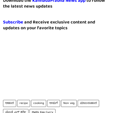
Download the
KannadaPrabha News app
to follow
the latest news updates
Subscribe
and Receive exclusive content and
updates on your favorite topics
ಆಹಾರ
recipe
cooking
ಅಡುಗೆ
Non veg
ಮಾಂಸಾಹಾರ
ಮೆಂತ್ಯೆ ಎಗ್ ಕರ್ರಿ
Methi Egg Curry