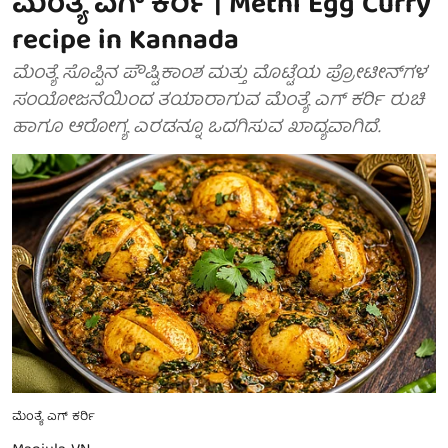
ಮೆಂತ್ಯೆ ಎಗ್ ಕರ್ರಿ | Methi Egg Curry
recipe in Kannada
ಮೆಂತ್ಯೆ ಸೊಪ್ಪಿನ ಪೌಷ್ಟಿಕಾಂಶ ಮತ್ತು ಮೊಟ್ಟೆಯ ಪ್ರೋಟೀನ್‌ಗಳ
ಸಂಯೋಜನೆಯಿಂದ ತಯಾರಾಗುವ ಮೆಂತ್ಯೆ ಎಗ್ ಕರ್ರಿ ರುಚಿ
ಹಾಗೂ ಆರೋಗ್ಯ ಎರಡನ್ನೂ ಒದಗಿಸುವ ಖಾದ್ಯವಾಗಿದೆ.
ಮೆಂತ್ಯೆ ಎಗ್ ಕರ್ರಿ