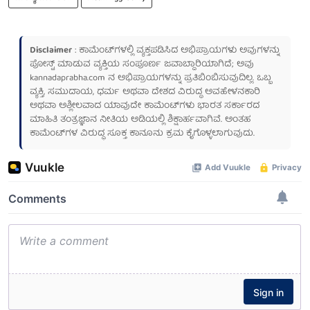
Disclaimer
: ಕಾಮೆಂಟ್‌ಗಳಲ್ಲಿ ವ್ಯಕ್ತಪಡಿಸಿದ ಅಭಿಪ್ರಾಯಗಳು ಅವುಗಳನ್ನು
ಪೋಸ್ಟ್ ಮಾಡುವ ವ್ಯಕ್ತಿಯ ಸಂಪೂರ್ಣ ಜವಾಬ್ದಾರಿಯಾಗಿದೆ; ಅವು
kannadaprabha.com
ನ ಅಭಿಪ್ರಾಯಗಳನ್ನು ಪ್ರತಿಬಿಂಬಿಸುವುದಿಲ್ಲ. ಒಬ್ಬ
ವ್ಯಕ್ತಿ, ಸಮುದಾಯ, ಧರ್ಮ ಅಥವಾ ದೇಶದ ವಿರುದ್ಧ ಅವಹೇಳನಕಾರಿ
ಅಥವಾ ಅಶ್ಲೀಲವಾದ ಯಾವುದೇ ಕಾಮೆಂಟ್‌ಗಳು ಭಾರತ ಸರ್ಕಾರದ
ಮಾಹಿತಿ ತಂತ್ರಜ್ಞಾನ ನೀತಿಯ ಅಡಿಯಲ್ಲಿ ಶಿಕ್ಷಾರ್ಹವಾಗಿವೆ. ಅಂತಹ
ಕಾಮೆಂಟ್‌ಗಳ ವಿರುದ್ಧ ಸೂಕ್ತ ಕಾನೂನು ಕ್ರಮ ಕೈಗೊಳ್ಳಲಾಗುವುದು.