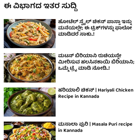
ಈ ವಿಭಾಗದ ಇತರ ಸುದ್ದಿ
ಹೋಟೆಲ್ ಸ್ಟೈಲ್ ಚಿಕನ್ ಪಾಸ್ತಾ ಇನ್ನು
ಮನೆಯಲ್ಲೇ; ಈ ಟ್ರಿಕ್‌ಗಳನ್ನು ಫಾಲೋ
ಮಾಡಿದರೆ ಸಾಕು..!
ಮಟನ್ ಬಿರಿಯಾನಿ ರುಚಿಯನ್ನೇ
ಮೀರಿಸುವ ಹಲಸಿನಕಾಯಿ ಬಿರಿಯಾನಿ;
ಒಮ್ಮೆ ಟ್ರೈ ಮಾಡಿ ನೋಡಿ..!
ಹರಿಯಾಲಿ ಚಿಕನ್ | Hariyali Chicken
Recipe in Kannada
ಮಸಾಲಾ ಪುರಿ | Masala Puri recipe
in Kannada