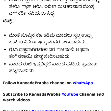
ಕೊನೆಯಲ್ಲಿ ಗರಂ ಮಸಾಲಾ ಮತ್ತು ಕೊತ್ತಂಬರಿ ಸೊಪ್ಪು
ಸೇರಿಸಿ ಗ್ಯಾಸ್ ಆರಿಸಿ. ಇದೀಗ ರುಚಿಕರವಾದ ಮೆಂತ್ಯೆ
ಎಗ್ ಕರ್ರಿ ಸವಿಯಲು ಸಿದ್ಧ.
ಟಿಪ್ಸ್
...
ಮೆಂತೆ ಸೊಪ್ಪಿನ ಕಹಿ ಕಡಿಮೆ ಮಾಡಲು ಸ್ವಲ್ಪ ಉಪ್ಪು
ಹಾಕಿ 10 ನಿಮಿಷ ಇಟ್ಟು ನಂತರ ಬಳಸಬಹುದು.
ಗ್ರೇವಿ ದಪ್ಪವಾಗಿರಬೇಕಾದರೆ ಗೋಡಂಬಿ ಅಥವಾ
ತೆಂಗಿನಕಾಯಿ ಪೇಸ್ಟ್ ಸೇರಿಸಬಹುದು.
ಖಾರದ ರುಚಿ ಇಷ್ಟವಿದ್ದರೆ ಖಾರದ ಪುಡಿಯ ಪ್ರಮಾಣ
ಹೆಚ್ಚಿಸಬಹುದು.
Follow KannadaPrabha channel on
WhatsApp
Subscribe to KannadaPrabha
YouTube
Channel and
watch Videos