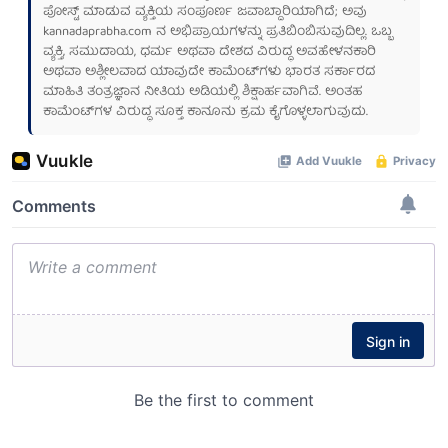
ಪೋಸ್ಟ್ ಮಾಡುವ ವ್ಯಕ್ತಿಯ ಸಂಪೂರ್ಣ ಜವಾಬ್ದಾರಿಯಾಗಿದೆ; ಅವು
kannadaprabha.com
ನ ಅಭಿಪ್ರಾಯಗಳನ್ನು ಪ್ರತಿಬಿಂಬಿಸುವುದಿಲ್ಲ. ಒಬ್ಬ
ವ್ಯಕ್ತಿ, ಸಮುದಾಯ, ಧರ್ಮ ಅಥವಾ ದೇಶದ ವಿರುದ್ಧ ಅವಹೇಳನಕಾರಿ
ಅಥವಾ ಅಶ್ಲೀಲವಾದ ಯಾವುದೇ ಕಾಮೆಂಟ್‌ಗಳು ಭಾರತ ಸರ್ಕಾರದ
ಮಾಹಿತಿ ತಂತ್ರಜ್ಞಾನ ನೀತಿಯ ಅಡಿಯಲ್ಲಿ ಶಿಕ್ಷಾರ್ಹವಾಗಿವೆ. ಅಂತಹ
ಕಾಮೆಂಟ್‌ಗಳ ವಿರುದ್ಧ ಸೂಕ್ತ ಕಾನೂನು ಕ್ರಮ ಕೈಗೊಳ್ಳಲಾಗುವುದು.