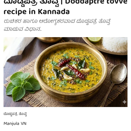
ದೊಡ್ಡಪತ್ರೆ ತೊವ್ವೆ | Doddaptre tovve
recipe in Kannada
ರುಚಿಕರ ಹಾಗೂ ಆರೋಗ್ಯಕರವಾದ ದೊಡ್ಡಪತ್ರೆ ತೊವ್ವೆ
ಮಾಡುವ ವಿಧಾನ..
ದೊಡ್ಡಪತ್ರೆ ತೊವ್ವೆ
Manjula VN