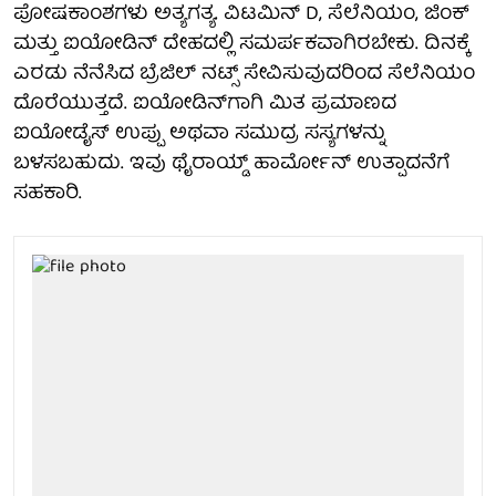
ಪೋಷಕಾಂಶಗಳು ಅತ್ಯಗತ್ಯ. ವಿಟಮಿನ್ D, ಸೆಲೆನಿಯಂ, ಜಿಂಕ್
ಮತ್ತು ಐಯೋಡಿನ್ ದೇಹದಲ್ಲಿ ಸಮರ್ಪಕವಾಗಿರಬೇಕು. ದಿನಕ್ಕೆ
ಎರಡು ನೆನೆಸಿದ ಬ್ರೆಜಿಲ್ ನಟ್ಸ್ ಸೇವಿಸುವುದರಿಂದ ಸೆಲೆನಿಯಂ
ದೊರೆಯುತ್ತದೆ. ಐಯೋಡಿನ್‌ಗಾಗಿ ಮಿತ ಪ್ರಮಾಣದ
ಐಯೋಡೈಸ್ ಉಪ್ಪು ಅಥವಾ ಸಮುದ್ರ ಸಸ್ಯಗಳನ್ನು
ಬಳಸಬಹುದು. ಇವು ಥೈರಾಯ್ಡ್ ಹಾರ್ಮೋನ್ ಉತ್ಪಾದನೆಗೆ
ಸಹಕಾರಿ.