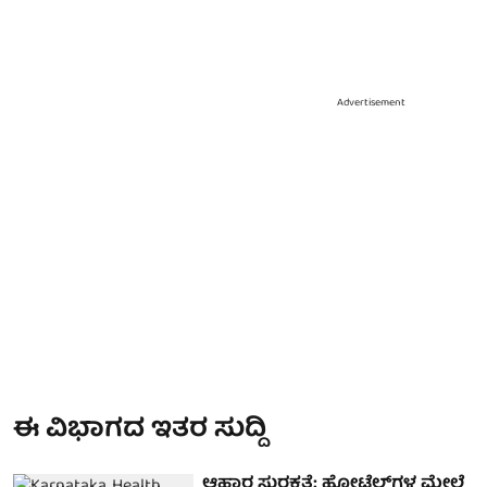
Advertisement
ಈ ವಿಭಾಗದ ಇತರ ಸುದ್ದಿ
ಆಹಾರ ಸುರಕ್ಷತೆ: ಹೋಟೆಲ್‌ಗಳ ಮೇಲೆ