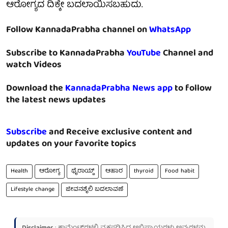
ಆರೋಗ್ಯದ ದಿಕ್ಕೇ ಬದಲಾಯಿಸಬಹುದು.
Follow KannadaPrabha channel on
WhatsApp
Subscribe to KannadaPrabha
YouTube
Channel and
watch Videos
Download the
KannadaPrabha News app
to follow
the latest news updates
Subscribe
and Receive exclusive content and
updates on your favorite topics
Health
ಆರೋಗ್ಯ
ಥೈರಾಯ್ಡ್
ಆಹಾರ
thyroid
Food habit
Lifestyle change
ಜೀವನಶೈಲಿ ಬದಲಾವಣೆ