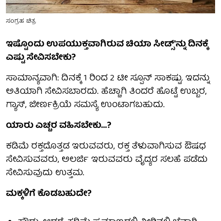
ಸಂಗ್ರಹ ಚಿತ್ರ
ಇಷ್ಟೊಂದು ಉಪಯುಕ್ತವಾಗಿರುವ ಚಿಯಾ ಸೀಡ್ಸ್'ನ್ನು ದಿನಕ್ಕೆ
ಎಷ್ಟು ಸೇವಿಸಬೇಕು?
ಸಾಮಾನ್ಯವಾಗಿ: ದಿನಕ್ಕೆ 1 ರಿಂದ 2 ಟೀ ಸ್ಪೂನ್ ಸಾಕಷ್ಟು. ಇದನ್ನು
ಅತಿಯಾಗಿ ಸೇವಿಸಬಾರದು. ಹೆಚ್ಚಾಗಿ ತಿಂದರೆ ಹೊಟ್ಟೆ ಉಬ್ಬರ,
ಗ್ಯಾಸ್, ಜೀರ್ಣಕ್ರಿಯೆ ಸಮಸ್ಯೆ ಉಂಟಾಗಬಹುದು.
ಯಾರು ಎಚ್ಚರ ವಹಿಸಬೇಕು...?
ಕಡಿಮೆ ರಕ್ತದೊತ್ತಡ ಇರುವವರು, ರಕ್ತ ತೆಳುವಾಗಿಸುವ ಔಷಧ
ಸೇವಿಸುವವರು, ಅಲರ್ಜಿ ಇರುವವರು ವೈದ್ಯರ ಸಲಹೆ ಪಡೆದು
ಸೇವಿಸುವುದು ಉತ್ತಮ.
ಮಕ್ಕಳಿಗೆ ಕೊಡಬಹುದೇ?