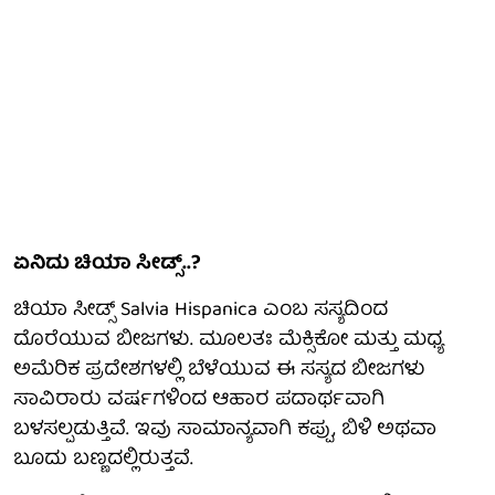
ಏನಿದು ಚಿಯಾ ಸೀಡ್ಸ್..?
ಚಿಯಾ ಸೀಡ್ಸ್ Salvia Hispanica ಎಂಬ ಸಸ್ಯದಿಂದ
ದೊರೆಯುವ ಬೀಜಗಳು. ಮೂಲತಃ ಮೆಕ್ಸಿಕೋ ಮತ್ತು ಮಧ್ಯ
ಅಮೆರಿಕ ಪ್ರದೇಶಗಳಲ್ಲಿ ಬೆಳೆಯುವ ಈ ಸಸ್ಯದ ಬೀಜಗಳು
ಸಾವಿರಾರು ವರ್ಷಗಳಿಂದ ಆಹಾರ ಪದಾರ್ಥವಾಗಿ
ಬಳಸಲ್ಪಡುತ್ತಿವೆ. ಇವು ಸಾಮಾನ್ಯವಾಗಿ ಕಪ್ಪು, ಬಿಳಿ ಅಥವಾ
ಬೂದು ಬಣ್ಣದಲ್ಲಿರುತ್ತವೆ.