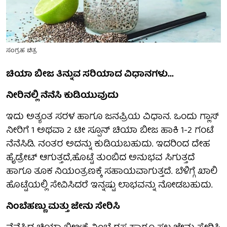
ಸಂಗ್ರಹ ಚಿತ್ರ
ಚಿಯಾ ಬೀಜ ತಿನ್ನುವ ಸರಿಯಾದ ವಿಧಾನಗಳು...
ನೀರಿನಲ್ಲಿ ನೆನೆಸಿ ಕುಡಿಯುವುದು
ಇದು ಅತ್ಯಂತ ಸರಳ ಹಾಗೂ ಜನಪ್ರಿಯ ವಿಧಾನ. ಒಂದು ಗ್ಲಾಸ್
ನೀರಿಗೆ 1 ಅಥವಾ 2 ಟೀ ಸ್ಪೂನ್ ಚಿಯಾ ಬೀಜ ಹಾಕಿ 1-2 ಗಂಟೆ
ನೆನೆಸಿಡಿ. ನಂತರ ಅದನ್ನು ಕುಡಿಯಬಹುದು. ಇದರಿಂದ ದೇಹ
ಹೈಡ್ರೇಟ್ ಆಗುತ್ತದೆ,ಹೊಟ್ಟೆ ತುಂಬಿದ ಅನುಭವ ಸಿಗುತ್ತದೆ
ಹಾಗೂ ತೂಕ ನಿಯಂತ್ರಣಕ್ಕೆ ಸಹಾಯವಾಗುತ್ತದೆ. ಬೆಳಿಗ್ಗೆ ಖಾಲಿ
ಹೊಟ್ಟೆಯಲ್ಲಿ ಸೇವಿಸಿದರೆ ಇನ್ನಷ್ಟು ಲಾಭವನ್ನು ನೋಡಬಹುದು.
ನಿಂಬೆಹಣ್ಣು ಮತ್ತು ಜೇನು ಸೇರಿಸಿ