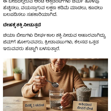
ಈ ಬೀಜದಲ್ಲಿರುವ ಆಂಟಿ ಆಕ್ಸಿಡೆಂಟ್‌ಗಳು ಚರ್ಮ ಹೊಳಪು
ಹೆಚ್ಚಿಸಲು, ವಯಸ್ಸಾಗುವ ಲಕ್ಷಣ ಕಡಿಮೆ ಮಾಡಲು, ಕೂದಲು
ಬಲಪಡಿಸಲು ಸಹಕಾರಿಯಾಗಿದೆ.
ದೇಹಕ್ಕೆ ಶಕ್ತಿ ನೀಡುತ್ತದೆ
ಚಿಯಾ ಬೀಜಗಳು ದೀರ್ಘಕಾಲ ಶಕ್ತಿ ನೀಡುವ ಆಹಾರವಾಗಿದ್ದು,
ಜಿಮ್‌ಗೆ ಹೋಗುವವರು, ಕ್ರೀಡಾಪಟುಗಳು, ಕೆಲಸದ ಒತ್ತಡ
ಇರುವವರು ಹೆಚ್ಚಾಗಿ ಬಳಸುತ್ತಾರೆ.