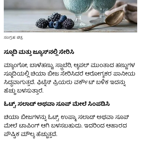
ಸಂಗ್ರಹ ಚಿತ್ರ
ಸ್ಮೂದಿ ಮತ್ತು ಜ್ಯೂಸ್‌ನಲ್ಲಿ ಸೇರಿಸಿ
ಮ್ಯಾಂಗೋ, ಬಾಳೆಹಣ್ಣು, ಸ್ಟ್ರಾಬೆರಿ, ಆ್ಯಪಲ್ ಮುಂತಾದ ಹಣ್ಣುಗಳ
ಸ್ಮೂದಿಯಲ್ಲಿ ಚಿಯಾ ಬೀಜ ಸೇರಿಸಿದರೆ ಆರೋಗ್ಯಕರ ಪಾನೀಯ
ಸಿದ್ಧವಾಗುತ್ತದೆ. ಫಿಟ್ನೆಸ್‌ ಪ್ರಿಯರು ವರ್ಕೌಟ್ ಬಳಿಕ ಇದನ್ನು
ಹೆಚ್ಚು ಬಳಸುತ್ತಾರೆ.
ಓಟ್ಸ್, ಸಲಾಡ್ ಅಥವಾ ಸೂಪ್ ಮೇಲೆ ಸಿಂಪಡಿಸಿ
ಚಿಯಾ ಬೀಜಗಳನ್ನು ಓಟ್ಸ್, ಉಪ್ಮಾ, ಸಲಾಡ್ ಅಥವಾ ಸೂಪ್
ಮೇಲೆ ಟಾಪಿಂಗ್ ಆಗಿ ಬಳಸಬಹುದು. ಇದರಿಂದ ಆಹಾರದ
ಪೌಷ್ಟಿಕ ಮೌಲ್ಯ ಹೆಚ್ಚುತ್ತದೆ.