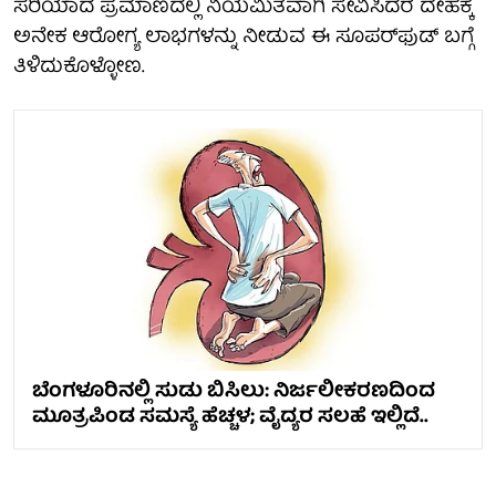
ಸರಿಯಾದ ಪ್ರಮಾಣದಲ್ಲಿ ನಿಯಮಿತವಾಗಿ ಸೇವಿಸಿದರೆ ದೇಹಕ್ಕೆ
ಅನೇಕ ಆರೋಗ್ಯ ಲಾಭಗಳನ್ನು ನೀಡುವ ಈ ಸೂಪರ್‌ಫುಡ್ ಬಗ್ಗೆ
ತಿಳಿದುಕೊಳ್ಳೋಣ.
ಬೆಂಗಳೂರಿನಲ್ಲಿ ಸುಡು ಬಿಸಿಲು: ನಿರ್ಜಲೀಕರಣದಿಂದ
ಮೂತ್ರಪಿಂಡ ಸಮಸ್ಯೆ ಹೆಚ್ಚಳ; ವೈದ್ಯರ ಸಲಹೆ ಇಲ್ಲಿದೆ..