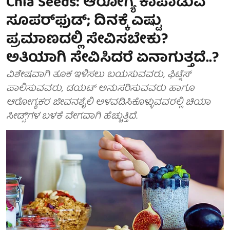
Chia Seeds: ಆರೋಗ್ಯ ಕಾಪಾಡುವ
ಸೂಪರ್‌ಫುಡ್; ದಿನಕ್ಕೆ ಎಷ್ಟು
ಪ್ರಮಾಣದಲ್ಲಿ ಸೇವಿಸಬೇಕು?
ಅತಿಯಾಗಿ ಸೇವಿಸಿದರೆ ಏನಾಗುತ್ತದೆ..?
ವಿಶೇಷವಾಗಿ ತೂಕ ಇಳಿಸಲು ಬಯಸುವವರು, ಫಿಟ್ನೆಸ್‌
ಪಾಲಿಸುವವರು, ಡಯಟ್ ಅನುಸರಿಸುವವರು ಹಾಗೂ
ಆರೋಗ್ಯಕರ ಜೀವನಶೈಲಿ ಅಳವಡಿಸಿಕೊಳ್ಳುವವರಲ್ಲಿ ಚಿಯಾ
ಸೀಡ್ಸ್'ಗಳ ಬಳಕೆ ವೇಗವಾಗಿ ಹೆಚ್ಚುತ್ತಿದೆ.