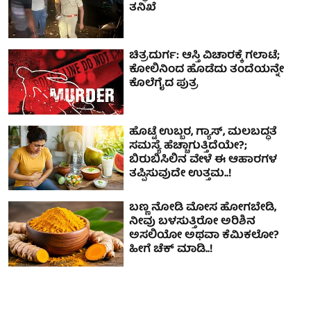
ತನಿಖೆ
ಚಿತ್ರದುರ್ಗ: ಆಸ್ತಿ ವಿಚಾರಕ್ಕೆ ಗಲಾಟೆ;
ಕೋಲಿನಿಂದ ಹೊಡೆದು ತಂದೆಯನ್ನೇ
ಕೊಲೆಗೈದ ಪುತ್ರ
ಹೊಟ್ಟೆ ಉಬ್ಬರ, ಗ್ಯಾಸ್, ಮಲಬದ್ಧತೆ
ಸಮಸ್ಯೆ ಹೆಚ್ಚಾಗುತ್ತಿದೆಯೇ?;
ಬಿರುಬಿಸಿಲಿನ ವೇಳೆ ಈ ಆಹಾರಗಳ
ತಪ್ಪಿಸುವುದೇ ಉತ್ತಮ..!
ಬಣ್ಣ ನೋಡಿ ಮೋಸ ಹೋಗಬೇಡಿ,
ನೀವು ಬಳಸುತ್ತಿರೋ ಅರಿಶಿನ
ಅಸಲಿಯೋ ಅಥವಾ ಕೆಮಿಕಲೋ?
ಹೀಗೆ ಚೆಕ್ ಮಾಡಿ..!