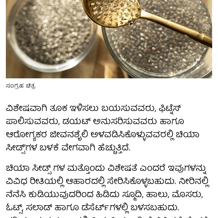
ಸಂಗ್ರಹ ಚಿತ್ರ
ವಿಶೇಷವಾಗಿ ತೂಕ ಇಳಿಸಲು ಬಯಸುವವರು, ಫಿಟ್ನೆಸ್‌
ಪಾಲಿಸುವವರು, ಡಯಟ್ ಅನುಸರಿಸುವವರು ಹಾಗೂ
ಆರೋಗ್ಯಕರ ಜೀವನಶೈಲಿ ಅಳವಡಿಸಿಕೊಳ್ಳುವವರಲ್ಲಿ ಚಿಯಾ
ಸೀಡ್ಸ್'ಗಳ ಬಳಕೆ ವೇಗವಾಗಿ ಹೆಚ್ಚುತ್ತಿದೆ.
ಚಿಯಾ ಸೀಡ್ಸ್ ಗಳ ಮತ್ತೊಂದು ವಿಶೇಷತೆ ಎಂದರೆ ಇವುಗಳನ್ನು
ವಿವಿಧ ರೀತಿಯಲ್ಲಿ ಆಹಾರದಲ್ಲಿ ಸೇರಿಸಿಕೊಳ್ಳಬಹುದು. ನೀರಿನಲ್ಲಿ
ನೆನೆಸಿ ಕುಡಿಯುವುದರಿಂದ ಹಿಡಿದು ಸ್ಮೂದಿ, ಹಾಲು, ಮೊಸರು,
ಓಟ್ಸ್, ಸಲಾಡ್ ಹಾಗೂ ಡೆಸೆರ್ಟ್‌ಗಳಲ್ಲಿ ಬಳಸಬಹುದು.