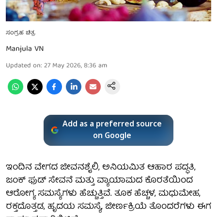
ಸಂಗ್ರಹ ಚಿತ್ರ
Manjula VN
Updated on
:
27 May 2026, 8:36 am
Add as a preferred source
on Google
ಇಂದಿನ ವೇಗದ ಜೀವನಶೈಲಿ, ಅನಿಯಮಿತ ಆಹಾರ ಪದ್ಧತಿ,
ಜಂಕ್ ಫುಡ್ ಸೇವನೆ ಮತ್ತು ವ್ಯಾಯಾಮದ ಕೊರತೆಯಿಂದ
ಆರೋಗ್ಯ ಸಮಸ್ಯೆಗಳು ಹೆಚ್ಚುತ್ತಿವೆ. ತೂಕ ಹೆಚ್ಚಳ, ಮಧುಮೇಹ,
ರಕ್ತದೊತ್ತಡ, ಹೃದಯ ಸಮಸ್ಯೆ, ಜೀರ್ಣಕ್ರಿಯೆ ತೊಂದರೆಗಳು ಈಗ