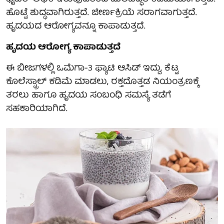
ಹೊಟ್ಟೆ ಶುದ್ಧವಾಗಿರುತ್ತದೆ. ಜೀರ್ಣಕ್ರಿಯೆ ಸರಾಗವಾಗುತ್ತದೆ.
ಹೃದಯದ ಆರೋಗ್ಯವನ್ನೂ ಕಾಪಾಡುತ್ತದೆ.
ಹೃದಯ ಆರೋಗ್ಯ ಕಾಪಾಡುತ್ತದೆ
ಈ ಬೀಜಗಳಲ್ಲಿ ಒಮೆಗಾ-3 ಫ್ಯಾಟಿ ಆಸಿಡ್ ಇದ್ದು, ಕೆಟ್ಟ
ಕೊಲೆಸ್ಟ್ರಾಲ್ ಕಡಿಮೆ ಮಾಡಲು, ರಕ್ತದೊತ್ತಡ ನಿಯಂತ್ರಣಕ್ಕೆ
ತರಲು ಹಾಗೂ ಹೃದಯ ಸಂಬಂಧಿ ಸಮಸ್ಯೆ ತಡೆಗೆ
ಸಹಕಾರಿಯಾಗಿದೆ.