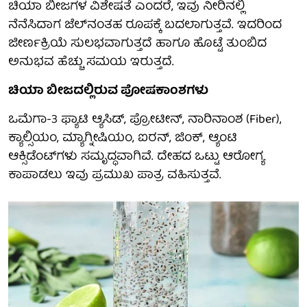
ಚಿಯಾ ಬೀಜಗಳ ವಿಶೇಷತೆ ಎಂದರೆ, ಇವು ನೀರಿನಲ್ಲಿ
ನೆನೆಸಿದಾಗ ಜೆಲ್‌ನಂತಹ ರೂಪಕ್ಕೆ ಬದಲಾಗುತ್ತವೆ. ಇದರಿಂದ
ಜೀರ್ಣಕ್ರಿಯೆ ಸುಲಭವಾಗುತ್ತದೆ ಹಾಗೂ ಹೊಟ್ಟೆ ತುಂಬಿದ
ಅನುಭವ ಹೆಚ್ಚು ಸಮಯ ಇರುತ್ತದೆ.
ಚಿಯಾ ಬೀಜದಲ್ಲಿರುವ ಪೋಷಕಾಂಶಗಳು
ಒಮೆಗಾ-3 ಫ್ಯಾಟಿ ಆ್ಯಸಿಡ್, ಪ್ರೋಟೀನ್, ನಾರಿನಾಂಶ (Fiber),
ಕ್ಯಾಲ್ಸಿಯಂ, ಮ್ಯಾಗ್ನೀಷಿಯಂ, ಐರನ್, ಜಿಂಕ್, ಆ್ಯಂಟಿ
ಆಕ್ಸಿಡೆಂಟ್‌ಗಳು ಸಮೃದ್ಧವಾಗಿವೆ. ದೇಹದ ಒಟ್ಟು ಆರೋಗ್ಯ
ಕಾಪಾಡಲು ಇವು ಪ್ರಮುಖ ಪಾತ್ರ ವಹಿಸುತ್ತವೆ.