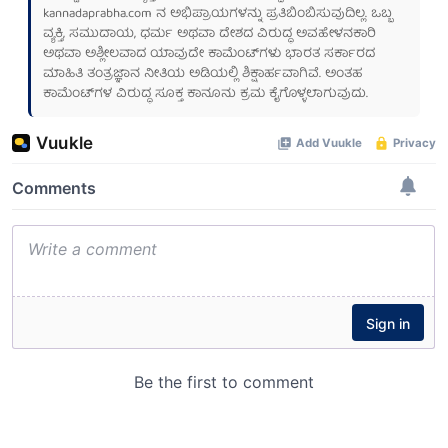
kannadaprabha.com
ನ ಅಭಿಪ್ರಾಯಗಳನ್ನು ಪ್ರತಿಬಿಂಬಿಸುವುದಿಲ್ಲ. ಒಬ್ಬ
ವ್ಯಕ್ತಿ, ಸಮುದಾಯ, ಧರ್ಮ ಅಥವಾ ದೇಶದ ವಿರುದ್ಧ ಅವಹೇಳನಕಾರಿ
ಅಥವಾ ಅಶ್ಲೀಲವಾದ ಯಾವುದೇ ಕಾಮೆಂಟ್‌ಗಳು ಭಾರತ ಸರ್ಕಾರದ
ಮಾಹಿತಿ ತಂತ್ರಜ್ಞಾನ ನೀತಿಯ ಅಡಿಯಲ್ಲಿ ಶಿಕ್ಷಾರ್ಹವಾಗಿವೆ. ಅಂತಹ
ಕಾಮೆಂಟ್‌ಗಳ ವಿರುದ್ಧ ಸೂಕ್ತ ಕಾನೂನು ಕ್ರಮ ಕೈಗೊಳ್ಳಲಾಗುವುದು.