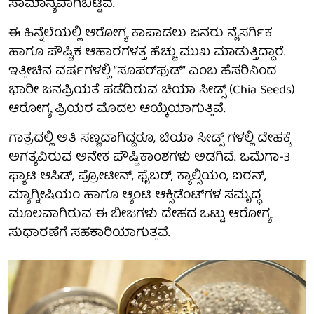
ಸಾಮಾನ್ಯವಾಗಿಬಿಟ್ಟಿವೆ.
ಈ ಹಿನ್ನೆಲೆಯಲ್ಲಿ ಆರೋಗ್ಯ ಕಾಪಾಡಲು ಜನರು ನೈಸರ್ಗಿಕ
ಹಾಗೂ ಪೌಷ್ಟಿಕ ಆಹಾರಗಳತ್ತ ಹೆಚ್ಚು ಮುಖ ಮಾಡುತ್ತಿದ್ದಾರೆ.
ಇತ್ತೀಚಿನ ವರ್ಷಗಳಲ್ಲಿ “ಸೂಪರ್‌ಫುಡ್” ಎಂಬ ಹೆಸರಿನಿಂದ
ಭಾರೀ ಜನಪ್ರಿಯತೆ ಪಡೆದಿರುವ ಚಿಯಾ ಸೀಡ್ಸ್ (Chia Seeds)
ಆರೋಗ್ಯ ಪ್ರಿಯರ ಮೊದಲ ಆಯ್ಕೆಯಾಗುತ್ತಿವೆ.
ಗಾತ್ರದಲ್ಲಿ ಅತಿ ಸಣ್ಣದಾಗಿದ್ದರೂ, ಚಿಯಾ ಸೀಡ್ಸ್ ಗಳಲ್ಲಿ ದೇಹಕ್ಕೆ
ಅಗತ್ಯವಿರುವ ಅನೇಕ ಪೌಷ್ಟಿಕಾಂಶಗಳು ಅಡಗಿವೆ. ಒಮೆಗಾ-3
ಫ್ಯಾಟಿ ಆಸಿಡ್, ಪ್ರೋಟೀನ್, ಫೈಬರ್, ಕ್ಯಾಲ್ಸಿಯಂ, ಐರನ್,
ಮ್ಯಾಗ್ನೀಷಿಯಂ ಹಾಗೂ ಆ್ಯಂಟಿ ಆಕ್ಸಿಡೆಂಟ್‌ಗಳ ಸಮೃದ್ಧ
ಮೂಲವಾಗಿರುವ ಈ ಬೀಜಗಳು ದೇಹದ ಒಟ್ಟು ಆರೋಗ್ಯ
ಸುಧಾರಣೆಗೆ ಸಹಕಾರಿಯಾಗುತ್ತವೆ.