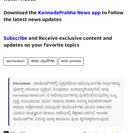
Download the
KannadaPrabha News app
to follow
the latest news updates
Subscribe
and Receive exclusive content and
updates on your favorite topics
sterilization
ಕಾಡು ಪ್ರಾಣಿಗಳು
Wild animals
Disclaimer
: ಕಾಮೆಂಟ್‌ಗಳಲ್ಲಿ ವ್ಯಕ್ತಪಡಿಸಿದ ಅಭಿಪ್ರಾಯಗಳು ಅವುಗಳನ್ನು
ಪೋಸ್ಟ್ ಮಾಡುವ ವ್ಯಕ್ತಿಯ ಸಂಪೂರ್ಣ ಜವಾಬ್ದಾರಿಯಾಗಿದೆ; ಅವು
kannadaprabha.com
ನ ಅಭಿಪ್ರಾಯಗಳನ್ನು ಪ್ರತಿಬಿಂಬಿಸುವುದಿಲ್ಲ. ಒಬ್ಬ
ವ್ಯಕ್ತಿ, ಸಮುದಾಯ, ಧರ್ಮ ಅಥವಾ ದೇಶದ ವಿರುದ್ಧ ಅವಹೇಳನಕಾರಿ
ಅಥವಾ ಅಶ್ಲೀಲವಾದ ಯಾವುದೇ ಕಾಮೆಂಟ್‌ಗಳು ಭಾರತ ಸರ್ಕಾರದ
ಮಾಹಿತಿ ತಂತ್ರಜ್ಞಾನ ನೀತಿಯ ಅಡಿಯಲ್ಲಿ ಶಿಕ್ಷಾರ್ಹವಾಗಿವೆ. ಅಂತಹ
ಕಾಮೆಂಟ್‌ಗಳ ವಿರುದ್ಧ ಸೂಕ್ತ ಕಾನೂನು ಕ್ರಮ ಕೈಗೊಳ್ಳಲಾಗುವುದು.