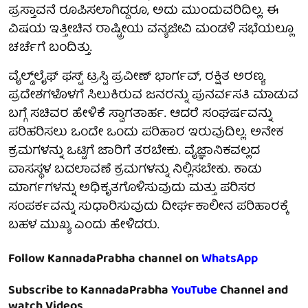
ಪ್ರಸ್ತಾವನೆ ರೂಪಿಸಲಾಗಿದ್ದರೂ, ಅದು ಮುಂದುವರಿದಿಲ್ಲ. ಈ
ವಿಷಯ ಇತ್ತೀಚಿನ ರಾಷ್ಟ್ರೀಯ ವನ್ಯಜೀವಿ ಮಂಡಳಿ ಸಭೆಯಲ್ಲೂ
ಚರ್ಚೆಗೆ ಬಂದಿತ್ತು.
ವೈಲ್ಡ್‌ಲೈಫ್ ಫಸ್ಟ್ ಟ್ರಸ್ಟಿ ಪ್ರವೀಣ್ ಭಾರ್ಗವ್, ರಕ್ಷಿತ ಅರಣ್ಯ
ಪ್ರದೇಶಗಳೊಳಗೆ ಸಿಲುಕಿರುವ ಜನರನ್ನು ಪುನರ್ವಸತಿ ಮಾಡುವ
ಬಗ್ಗೆ ಸಚಿವರ ಹೇಳಿಕೆ ಸ್ವಾಗತಾರ್ಹ. ಆದರೆ ಸಂಘರ್ಷವನ್ನು
ಪರಿಹರಿಸಲು ಒಂದೇ ಒಂದು ಪರಿಹಾರ ಇರುವುದಿಲ್ಲ. ಅನೇಕ
ಕ್ರಮಗಳನ್ನು ಒಟ್ಟಿಗೆ ಜಾರಿಗೆ ತರಬೇಕು. ವೈಜ್ಞಾನಿಕವಲ್ಲದ
ವಾಸಸ್ಥಳ ಬದಲಾವಣೆ ಕ್ರಮಗಳನ್ನು ನಿಲ್ಲಿಸಬೇಕು. ಕಾಡು
ಮಾರ್ಗಗಳನ್ನು ಅಧಿಕೃತಗೊಳಿಸುವುದು ಮತ್ತು ಪರಿಸರ
ಸಂಪರ್ಕವನ್ನು ಸುಧಾರಿಸುವುದು ದೀರ್ಘಕಾಲೀನ ಪರಿಹಾರಕ್ಕೆ
ಬಹಳ ಮುಖ್ಯ ಎಂದು ಹೇಳಿದರು.
Follow KannadaPrabha channel on
WhatsApp
Subscribe to KannadaPrabha
YouTube
Channel and
watch Videos