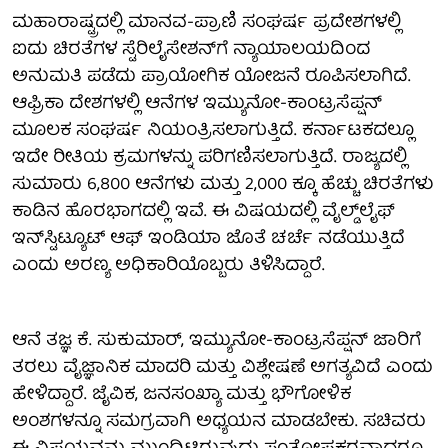
ಮಹಾರಾಷ್ಟ್ರದಲ್ಲಿ ಮಾನವ-ಪ್ರಾಣಿ ಸಂಘರ್ಷ ಪ್ರದೇಶಗಳಲ್ಲಿ
ಐದು ಚಿರತೆಗಳ ಸ್ಟೆರಿಲೈಸೇಶನ್‌ಗೆ ನ್ಯಾಯಾಲಯದಿಂದ
ಅನುಮತಿ ಪಡೆದು ಪ್ರಾಯೋಗಿಕ ಯೋಜನೆ ರೂಪಿಸಲಾಗಿದೆ.
ಆಫ್ರಿಕಾ ದೇಶಗಳಲ್ಲಿ ಆನೆಗಳ ಇಮ್ಯುನೋ-ಕಾಂಟ್ರಸೆಪ್ಷನ್
ಮೂಲಕ ಸಂಘರ್ಷ ನಿಯಂತ್ರಿಸಲಾಗುತ್ತಿದೆ. ಕರ್ನಾಟಕದಲ್ಲೂ
ಇದೇ ರೀತಿಯ ಕ್ರಮಗಳನ್ನು ಪರಿಗಣಿಸಲಾಗುತ್ತಿದೆ. ರಾಜ್ಯದಲ್ಲಿ
ಸುಮಾರು 6,800 ಆನೆಗಳು ಮತ್ತು 2,000 ಕ್ಕೂ ಹೆಚ್ಚು ಚಿರತೆಗಳು
ಕಾಡಿನ ಹೊರಭಾಗದಲ್ಲಿ ಇವೆ. ಈ ವಿಷಯದಲ್ಲಿ ವೈಲ್ಡ್‌ಲೈಫ್
ಇನ್‌ಸ್ಟಿಟ್ಯೂಟ್ ಆಫ್ ಇಂಡಿಯಾ ಜೊತೆ ಚರ್ಚೆ ನಡೆಯುತ್ತಿದೆ
ಎಂದು ಅರಣ್ಯ ಅಧಿಕಾರಿಯೊಬ್ಬರು ತಿಳಿಸಿದ್ದಾರೆ.
ಆನೆ ತಜ್ಞ ಕೆ. ಸುಕುಮಾರ್, ಇಮ್ಯುನೋ-ಕಾಂಟ್ರಸೆಪ್ಷನ್ ಜಾರಿಗೆ
ತರಲು ವೈಜ್ಞಾನಿಕ ಮಾದರಿ ಮತ್ತು ವಿಶ್ಲೇಷಣೆ ಅಗತ್ಯವಿದೆ ಎಂದು
ಹೇಳಿದ್ದಾರೆ. ಜೈವಿಕ, ಜನಸಂಖ್ಯಾ ಮತ್ತು ಭೌಗೋಳಿಕ
ಅಂಶಗಳನ್ನೂ ಸಮಗ್ರವಾಗಿ ಅಧ್ಯಯನ ಮಾಡಬೇಕು. ಸಚಿವರು