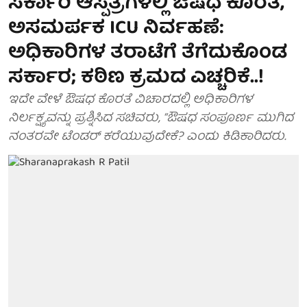
ಸರ್ಕಾರಿ ಆಸ್ಪತ್ರೆಗಳಲ್ಲಿ ಔಷಧ ಕೊರತೆ,
ಅಸಮರ್ಪಕ ICU ನಿರ್ವಹಣೆ:
ಅಧಿಕಾರಿಗಳ ತರಾಟೆಗೆ ತೆಗೆದುಕೊಂಡ
ಸರ್ಕಾರ; ಕಠಿಣ ಕ್ರಮದ ಎಚ್ಚರಿಕೆ..!
ಇದೇ ವೇಳೆ ಔಷಧ ಕೊರತೆ ವಿಚಾರದಲ್ಲಿ ಅಧಿಕಾರಿಗಳ
ನಿರ್ಲಕ್ಷ್ಯವನ್ನು ಪ್ರಶ್ನಿಸಿದ ಸಚಿವರು, “ಔಷಧ ಸಂಪೂರ್ಣ ಮುಗಿದ
ನಂತರವೇ ಟೆಂಡರ್ ಕರೆಯುವುದೇಕೆ? ಎಂದು ಕಿಡಿಕಾರಿದರು.