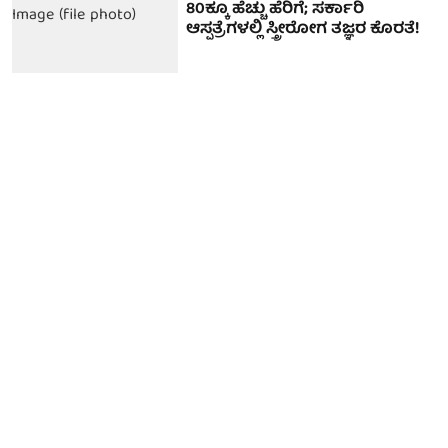
80ಕ್ಕೂ ಹೆಚ್ಚು ಹೆರಿಗೆ; ಸರ್ಕಾರಿ
ಆಸ್ಪತ್ರೆಗಳಲ್ಲಿ ಸ್ತ್ರೀರೋಗ ತಜ್ಞರ ಕೊರತೆ!