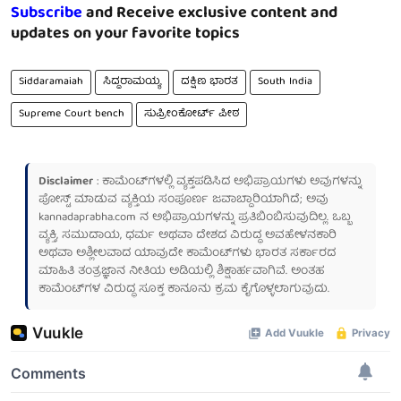
Subscribe
and Receive exclusive content and
updates on your favorite topics
Siddaramaiah
ಸಿದ್ದರಾಮಯ್ಯ
ದಕ್ಷಿಣ ಭಾರತ
South India
Supreme Court bench
ಸುಪ್ರೀಂಕೋರ್ಟ್ ಪೀಠ
Disclaimer
: ಕಾಮೆಂಟ್‌ಗಳಲ್ಲಿ ವ್ಯಕ್ತಪಡಿಸಿದ ಅಭಿಪ್ರಾಯಗಳು ಅವುಗಳನ್ನು
ಪೋಸ್ಟ್ ಮಾಡುವ ವ್ಯಕ್ತಿಯ ಸಂಪೂರ್ಣ ಜವಾಬ್ದಾರಿಯಾಗಿದೆ; ಅವು
kannadaprabha.com
ನ ಅಭಿಪ್ರಾಯಗಳನ್ನು ಪ್ರತಿಬಿಂಬಿಸುವುದಿಲ್ಲ. ಒಬ್ಬ
ವ್ಯಕ್ತಿ, ಸಮುದಾಯ, ಧರ್ಮ ಅಥವಾ ದೇಶದ ವಿರುದ್ಧ ಅವಹೇಳನಕಾರಿ
ಅಥವಾ ಅಶ್ಲೀಲವಾದ ಯಾವುದೇ ಕಾಮೆಂಟ್‌ಗಳು ಭಾರತ ಸರ್ಕಾರದ
ಮಾಹಿತಿ ತಂತ್ರಜ್ಞಾನ ನೀತಿಯ ಅಡಿಯಲ್ಲಿ ಶಿಕ್ಷಾರ್ಹವಾಗಿವೆ. ಅಂತಹ
ಕಾಮೆಂಟ್‌ಗಳ ವಿರುದ್ಧ ಸೂಕ್ತ ಕಾನೂನು ಕ್ರಮ ಕೈಗೊಳ್ಳಲಾಗುವುದು.