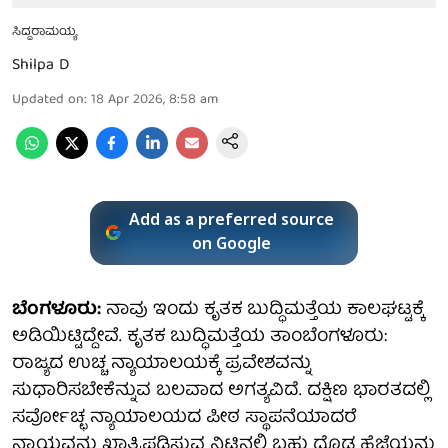
ಸಿದ್ದರಾಮಯ್ಯ
Shilpa D
Updated on
:
18 Apr 2026, 8:58 am
Add as a preferred source
on Google
ಬೆಂಗಳೂರು:
ನಾವು ಇಂದು ಕೃತಕ ಬುದ್ಧಿಮತ್ತೆಯ ಕಾಲಘಟ್ಟಕ್ಕೆ
ಅಡಿಯಿಟ್ಟಿದ್ದೇವೆ. ಕೃತಕ ಬುದ್ಧಿಮತ್ತೆಯ ತಾಂಬೆಂಗಳೂರು:
ರಾಜ್ಯದ ಉಚ್ಚ ನ್ಯಾಯಾಲಯಕ್ಕೆ ಪ್ರವೇಶವನ್ನು
ಸುಧಾರಿಸಬೇಕೆನ್ನುವ ಬಲವಾದ ಅಗತ್ಯವಿದೆ. ದಕ್ಷಿಣ ಭಾರತದಲ್ಲಿ
ಸರ್ವೋಚ್ಛ ನ್ಯಾಯಾಲಯದ ಪೀಠ ಸ್ಥಾಪನೆಯಾದರೆ
ನ್ಯಾಯವನ್ನು ಖಾತ್ರಿಪಡಿಸುವ ನಿಟ್ಟಿನಲ್ಲಿ ಬಹು ದೊಡ್ಡ ಹೆಜ್ಜೆಯನ್ನು