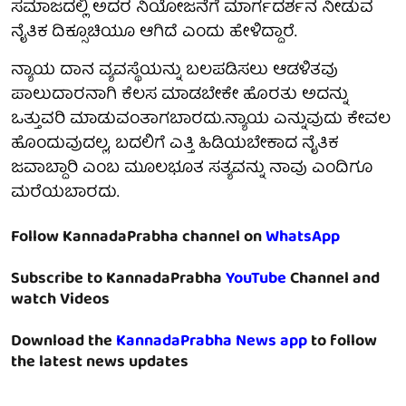
ಸಮಾಜದಲ್ಲಿ ಅದರ ನಿಯೋಜನೆಗೆ ಮಾರ್ಗದರ್ಶನ ನೀಡುವ
ನೈತಿಕ ದಿಕ್ಸೂಚಿಯೂ ಆಗಿದೆ ಎಂದು ಹೇಳಿದ್ದಾರೆ.
ನ್ಯಾಯ ದಾನ ವ್ಯವಸ್ಥೆಯನ್ನು ಬಲಪಡಿಸಲು ಆಡಳಿತವು
ಪಾಲುದಾರನಾಗಿ ಕೆಲಸ ಮಾಡಬೇಕೇ ಹೊರತು ಅದನ್ನು
ಒತ್ತುವರಿ ಮಾಡುವಂತಾಗಬಾರದು.ನ್ಯಾಯ ಎನ್ನುವುದು ಕೇವಲ
ಹೊಂದುವುದಲ್ಲ, ಬದಲಿಗೆ ಎತ್ತಿ ಹಿಡಿಯಬೇಕಾದ ನೈತಿಕ
ಜವಾಬ್ದಾರಿ ಎಂಬ ಮೂಲಭೂತ ಸತ್ಯವನ್ನು ನಾವು ಎಂದಿಗೂ
ಮರೆಯಬಾರದು.
Follow KannadaPrabha channel on
WhatsApp
Subscribe to KannadaPrabha
YouTube
Channel and
watch Videos
Download the
KannadaPrabha News app
to follow
the latest news updates