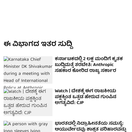
ಈ ವಿಭಾಗದ ಇತರ ಸುದ್ದಿ
ಕರ್ನಾಟಕದಲ್ಲಿ 2 ಲಕ್ಷ ಮಂದಿಗೆ ಕೃತಕ
ಬುದ್ಧಿಮತ್ತೆ ತರಬೇತಿ: Anthropic
ಸಹಕಾರ ಕೋರಿದ ರಾಜ್ಯ ಸರ್ಕಾರ
Watch | ದೇಶಕ್ಕೆ ಈಗ ರಾಜಕೀಯ
ಪಕ್ಷಕ್ಕಿಂತ ಒತ್ತಡ ಹೇರುವ ಗುಂಪಿನ
ಅಗತ್ಯವಿದೆ: CJP
ಭಾರತದಲ್ಲಿ ನಿದ್ರಾಹೀನತೆಯ ಸಮಸ್ಯೆ:
ಆಯುರ್ವೇದವು ಶಾಶ್ವತ ಪರಿಹಾರವನ್ನು