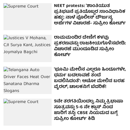
NEET protests: 'ಶಾಂತಿಯುತ
ಪ್ರತಿಭಟನೆ ಪ್ರತಿಯೊಬ್ಬರ ಸಾಂವಿಧಾನಿಕ
ಹಕ್ಕು'; ನಾಳೆ ಪೊಲೀಸ್ ದೌರ್ಜನ್ಯ
ಅರ್ಜಿಗಳ ವಿಚಾರಣೆ- ಸುಪ್ರೀಂ ಕೋರ್ಟ್
ರಾಮಮಂದಿರ ದೇಣಿಗೆ ಕಳವು
ಪ್ರಕರಣವನ್ನು ರಾಜಕೀಯಗೊಳಿಸಬೇಡಿ:
ವಿಚಾರಣೆ ಮುಂದೂಡಿದ ಸುಪ್ರೀಂ
ಕೋರ್ಟ್
'ಭೂಮಿ ಮೇಲಿನ ಎಲ್ಲರೂ ಹಿಂದೂಗಳೇ,
ಧರ್ಮ ಬದಲಾವಣೆ ತಂದೆ
ಬದಲಿಸಿದಂತೆ': ಆಟೋ ಮೇಲಿನ ಬರಹ
ವೈರಲ್, ಚಾಲಕನಿಗೆ ಬೆದರಿಕೆ!
9ನೇ ತರಗತಿಯಿಂದಲ್ಲ, ನಿಮ್ಮ ತ್ರಿಭಾಷಾ
ಸೂತ್ರವನ್ನು 5-6 ನೇ ಕ್ಲಾಸ್ ನಿಂದ
ಜಾರಿಗೆ ತನ್ನಿ: CBSE ನಿಯಮದ ಬಗ್ಗೆ
ಸುಪ್ರೀಂ ಕೋರ್ಟ್ ಕಿಡಿ