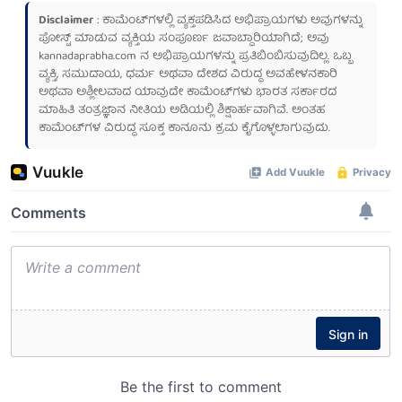
Disclaimer
: ಕಾಮೆಂಟ್‌ಗಳಲ್ಲಿ ವ್ಯಕ್ತಪಡಿಸಿದ ಅಭಿಪ್ರಾಯಗಳು ಅವುಗಳನ್ನು
ಪೋಸ್ಟ್ ಮಾಡುವ ವ್ಯಕ್ತಿಯ ಸಂಪೂರ್ಣ ಜವಾಬ್ದಾರಿಯಾಗಿದೆ; ಅವು
kannadaprabha.com
ನ ಅಭಿಪ್ರಾಯಗಳನ್ನು ಪ್ರತಿಬಿಂಬಿಸುವುದಿಲ್ಲ. ಒಬ್ಬ
ವ್ಯಕ್ತಿ, ಸಮುದಾಯ, ಧರ್ಮ ಅಥವಾ ದೇಶದ ವಿರುದ್ಧ ಅವಹೇಳನಕಾರಿ
ಅಥವಾ ಅಶ್ಲೀಲವಾದ ಯಾವುದೇ ಕಾಮೆಂಟ್‌ಗಳು ಭಾರತ ಸರ್ಕಾರದ
ಮಾಹಿತಿ ತಂತ್ರಜ್ಞಾನ ನೀತಿಯ ಅಡಿಯಲ್ಲಿ ಶಿಕ್ಷಾರ್ಹವಾಗಿವೆ. ಅಂತಹ
ಕಾಮೆಂಟ್‌ಗಳ ವಿರುದ್ಧ ಸೂಕ್ತ ಕಾನೂನು ಕ್ರಮ ಕೈಗೊಳ್ಳಲಾಗುವುದು.