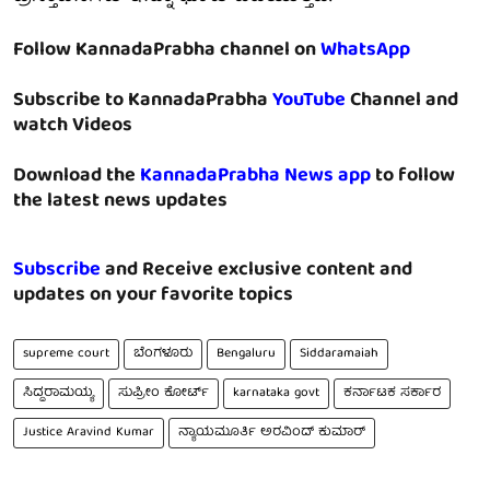
Follow KannadaPrabha channel on
WhatsApp
Subscribe to KannadaPrabha
YouTube
Channel and
watch Videos
Download the
KannadaPrabha News app
to follow
the latest news updates
Subscribe
and Receive exclusive content and
updates on your favorite topics
supreme court
ಬೆಂಗಳೂರು
Bengaluru
Siddaramaiah
ಸಿದ್ದರಾಮಯ್ಯ
ಸುಪ್ರೀಂ ಕೋರ್ಟ್
karnataka govt
ಕರ್ನಾಟಕ ಸರ್ಕಾರ
Justice Aravind Kumar
ನ್ಯಾಯಮೂರ್ತಿ ಅರವಿಂದ್ ಕುಮಾರ್