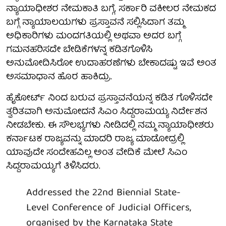
ನ್ಯಾಯಾಧೀಶರ ನೇಮಕಾತಿ ಬಗ್ಗೆ, ಸರ್ಕಾರಿ ವಕೀಲರ ನೇಮಕದ
ಬಗ್ಗೆ ನ್ಯಾಯಾಲಯಗಳು ಪ್ರಸ್ತಾವನೆ ಸಲ್ಲಿಸಿದಾಗ ತಮ್ಮ
ಅಧಿಕಾರಿಗಳು ಮಂದಗತಿಯಲ್ಲಿ ಅಥವಾ ಅದರ ಬಗ್ಗೆ
ಗಮನಹರಿಸದೇ ಬೇಡಿಕೆಗಳನ್ನ ಕಡಿತಗೊಳಿಸಿ
ಅನುಮೋದಿಸಿರೋ ಉದಾಹರಣೆಗಳು ಬೇಕಾದಷ್ಟು ಇವೆ ಅಂತ
ಅಸಮಾಧಾನ ಹೊರ ಹಾಕಿದ್ರು.
ಹೈಕೋರ್ಟ್ ನಿಂದ ಬರುವ ಪ್ರಸ್ತಾವನೆಯನ್ನ ಕಡಿತ ಗೊಳಿಸದೇ
ತ್ವರಿತವಾಗಿ ಅನುಮೋದನೆ ಸಿಎಂ ಸಿದ್ದರಾಮಯ್ಯ ನಿರ್ದೇಶನ
ನೀಡಬೇಕು. ಈ ಸೌಲಭ್ಯಗಳು ನೀಡಿದಲ್ಲಿ ನಮ್ಮ ನ್ಯಾಯಾಧೀಶರು
ಕರ್ನಾಟಕ ರಾಜ್ಯವನ್ನು ಮಾದರಿ ರಾಜ್ಯ ಮಾಡೋದ್ರಲ್ಲಿ
ಯಾವುದೇ ಸಂದೇಹವಿಲ್ಲ ಅಂತ ವೇದಿಕೆ ಮೇಲೆ ಸಿಎಂ
ಸಿದ್ದರಾಮಯ್ಯಗೆ ತಿಳಿಸಿದರು.
Addressed the 22nd Biennial State-
Level Conference of Judicial Officers,
organised by the Karnataka State