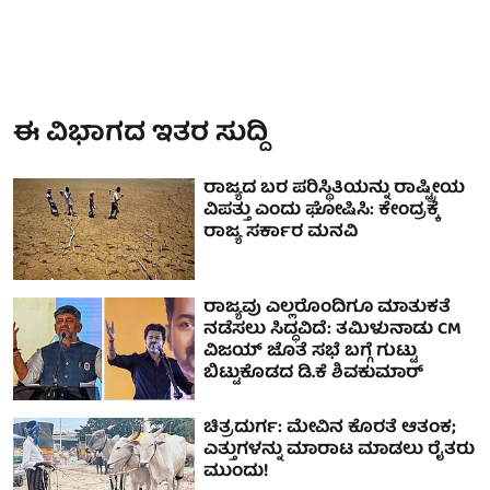
ಈ ವಿಭಾಗದ ಇತರ ಸುದ್ದಿ
ರಾಜ್ಯದ ಬರ ಪರಿಸ್ಥಿತಿಯನ್ನು ರಾಷ್ಟ್ರೀಯ
ವಿಪತ್ತು ಎಂದು ಘೋಷಿಸಿ: ಕೇಂದ್ರಕ್ಕೆ
ರಾಜ್ಯ ಸರ್ಕಾರ ಮನವಿ
ರಾಜ್ಯವು ಎಲ್ಲರೊಂದಿಗೂ ಮಾತುಕತೆ
ನಡೆಸಲು ಸಿದ್ಧವಿದೆ: ತಮಿಳುನಾಡು CM
ವಿಜಯ್ ಜೊತೆ ಸಭೆ ಬಗ್ಗೆ ಗುಟ್ಟು
ಬಿಟ್ಟುಕೊಡದ ಡಿ.ಕೆ ಶಿವಕುಮಾರ್
ಚಿತ್ರದುರ್ಗ: ಮೇವಿನ ಕೊರತೆ ಆತಂಕ;
ಎತ್ತುಗಳನ್ನು ಮಾರಾಟ ಮಾಡಲು ರೈತರು
ಮುಂದು!