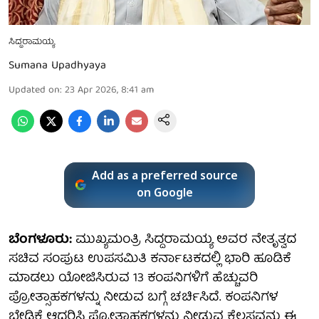
ಸಿದ್ದರಾಮಯ್ಯ
Sumana Upadhyaya
Updated on
:
23 Apr 2026, 8:41 am
Add as a preferred source
on Google
ಬೆಂಗಳೂರು:
ಮುಖ್ಯಮಂತ್ರಿ ಸಿದ್ದರಾಮಯ್ಯ ಅವರ ನೇತೃತ್ವದ
ಸಚಿವ ಸಂಪುಟ ಉಪಸಮಿತಿ ಕರ್ನಾಟಕದಲ್ಲಿ ಭಾರಿ ಹೂಡಿಕೆ
ಮಾಡಲು ಯೋಜಿಸಿರುವ 13 ಕಂಪನಿಗಳಿಗೆ ಹೆಚ್ಚುವರಿ
ಪ್ರೋತ್ಸಾಹಕಗಳನ್ನು ನೀಡುವ ಬಗ್ಗೆ ಚರ್ಚಿಸಿದೆ. ಕಂಪನಿಗಳ
ಬೇಡಿಕೆ ಆಧರಿಸಿ ಪ್ರೋತ್ಸಾಹಕಗಳನ್ನು ನೀಡುವ ಕೆಲಸವನ್ನು ಈ