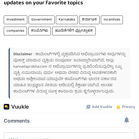
updates on your favorite topics
Investment
Government
Karnataka
ಕರ್ನಾಟಕ
incentives
companies
ಕಂಪೆನಿಗಳು
ಹೂಡಿಕೆಗಳಿಗೆ ಪ್ರೋತ್ಸಾಹಕ
Disclaimer
: ಕಾಮೆಂಟ್‌ಗಳಲ್ಲಿ ವ್ಯಕ್ತಪಡಿಸಿದ ಅಭಿಪ್ರಾಯಗಳು ಅವುಗಳನ್ನು
ಪೋಸ್ಟ್ ಮಾಡುವ ವ್ಯಕ್ತಿಯ ಸಂಪೂರ್ಣ ಜವಾಬ್ದಾರಿಯಾಗಿದೆ; ಅವು
kannadaprabha.com
ನ ಅಭಿಪ್ರಾಯಗಳನ್ನು ಪ್ರತಿಬಿಂಬಿಸುವುದಿಲ್ಲ. ಒಬ್ಬ
ವ್ಯಕ್ತಿ, ಸಮುದಾಯ, ಧರ್ಮ ಅಥವಾ ದೇಶದ ವಿರುದ್ಧ ಅವಹೇಳನಕಾರಿ
ಅಥವಾ ಅಶ್ಲೀಲವಾದ ಯಾವುದೇ ಕಾಮೆಂಟ್‌ಗಳು ಭಾರತ ಸರ್ಕಾರದ
ಮಾಹಿತಿ ತಂತ್ರಜ್ಞಾನ ನೀತಿಯ ಅಡಿಯಲ್ಲಿ ಶಿಕ್ಷಾರ್ಹವಾಗಿವೆ. ಅಂತಹ
ಕಾಮೆಂಟ್‌ಗಳ ವಿರುದ್ಧ ಸೂಕ್ತ ಕಾನೂನು ಕ್ರಮ ಕೈಗೊಳ್ಳಲಾಗುವುದು.