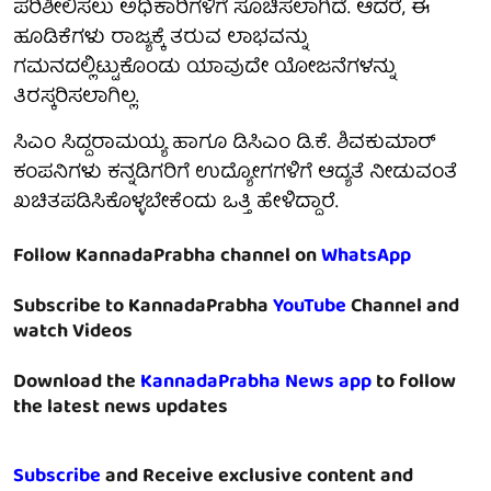
ಪರಿಶೀಲಿಸಲು ಅಧಿಕಾರಿಗಳಿಗೆ ಸೂಚಿಸಲಾಗಿದೆ. ಆದರೆ, ಈ
ಹೂಡಿಕೆಗಳು ರಾಜ್ಯಕ್ಕೆ ತರುವ ಲಾಭವನ್ನು
ಗಮನದಲ್ಲಿಟ್ಟುಕೊಂಡು ಯಾವುದೇ ಯೋಜನೆಗಳನ್ನು
ತಿರಸ್ಕರಿಸಲಾಗಿಲ್ಲ.
ಸಿಎಂ ಸಿದ್ದರಾಮಯ್ಯ ಹಾಗೂ ಡಿಸಿಎಂ ಡಿ.ಕೆ. ಶಿವಕುಮಾರ್
ಕಂಪನಿಗಳು ಕನ್ನಡಿಗರಿಗೆ ಉದ್ಯೋಗಗಳಿಗೆ ಆದ್ಯತೆ ನೀಡುವಂತೆ
ಖಚಿತಪಡಿಸಿಕೊಳ್ಳಬೇಕೆಂದು ಒತ್ತಿ ಹೇಳಿದ್ದಾರೆ.
Follow KannadaPrabha channel on
WhatsApp
Subscribe to KannadaPrabha
YouTube
Channel and
watch Videos
Download the
KannadaPrabha News app
to follow
the latest news updates
Subscribe
and Receive exclusive content and