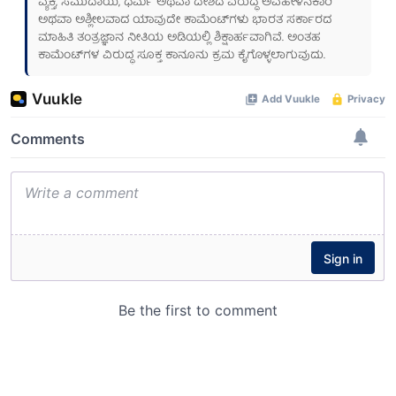
ವ್ಯಕ್ತಿ, ಸಮುದಾಯ, ಧರ್ಮ ಅಥವಾ ದೇಶದ ವಿರುದ್ಧ ಅವಹೇಳನಕಾರಿ
ಅಥವಾ ಅಶ್ಲೀಲವಾದ ಯಾವುದೇ ಕಾಮೆಂಟ್‌ಗಳು ಭಾರತ ಸರ್ಕಾರದ
ಮಾಹಿತಿ ತಂತ್ರಜ್ಞಾನ ನೀತಿಯ ಅಡಿಯಲ್ಲಿ ಶಿಕ್ಷಾರ್ಹವಾಗಿವೆ. ಅಂತಹ
ಕಾಮೆಂಟ್‌ಗಳ ವಿರುದ್ಧ ಸೂಕ್ತ ಕಾನೂನು ಕ್ರಮ ಕೈಗೊಳ್ಳಲಾಗುವುದು.