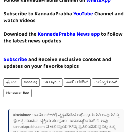
Follow KannadaPrabha channel on
WhatsApp
Subscribe to KannadaPrabha
YouTube
Channel and
watch Videos
Download the
KannadaPrabha News app
to follow
the latest news updates
Subscribe
and Receive exclusive content and
updates on your favorite topics
ಪ್ರವಾಹ
flooding
Sai Layout
ಸಾಯಿ ಲೇಔಟ್
ಮಹೇಶ್ವರ ರಾವ್
Maheswar Rao
Disclaimer
: ಕಾಮೆಂಟ್‌ಗಳಲ್ಲಿ ವ್ಯಕ್ತಪಡಿಸಿದ ಅಭಿಪ್ರಾಯಗಳು ಅವುಗಳನ್ನು
ಪೋಸ್ಟ್ ಮಾಡುವ ವ್ಯಕ್ತಿಯ ಸಂಪೂರ್ಣ ಜವಾಬ್ದಾರಿಯಾಗಿದೆ; ಅವು
kannadaprabha.com
ನ ಅಭಿಪ್ರಾಯಗಳನ್ನು ಪ್ರತಿಬಿಂಬಿಸುವುದಿಲ್ಲ. ಒಬ್ಬ