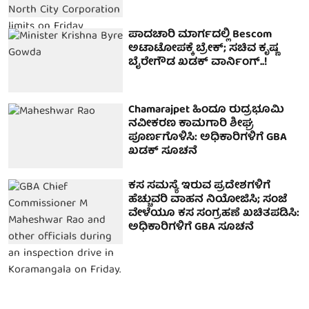
ಪಾದಚಾರಿ ಮಾರ್ಗದಲ್ಲಿ Bescom
ಅಟಾಟೋಪಕ್ಕೆ ಬ್ರೇಕ್; ಸಚಿವ ಕೃಷ್ಣ
ಬೈರೇಗೌಡ ಖಡಕ್ ವಾರ್ನಿಂಗ್..!
Chamarajpet ಹಿಂದೂ ರುದ್ರಭೂಮಿ
ನವೀಕರಣ ಕಾಮಗಾರಿ ಶೀಘ್ರ
ಪೂರ್ಣಗೊಳಿಸಿ: ಅಧಿಕಾರಿಗಳಿಗೆ GBA
ಖಡಕ್ ಸೂಚನೆ
ಕಸ ಸಮಸ್ಯೆ ಇರುವ ಪ್ರದೇಶಗಳಿಗೆ
ಹೆಚ್ಚುವರಿ ವಾಹನ ನಿಯೋಜಿಸಿ; ಸಂಜೆ
ವೇಳೆಯೂ ಕಸ ಸಂಗ್ರಹಣೆ ಖಚಿತಪಡಿಸಿ:
ಅಧಿಕಾರಿಗಳಿಗೆ GBA ಸೂಚನೆ