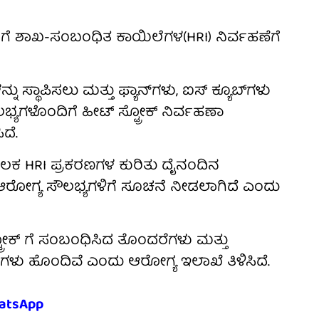
ಬಂದಿಗೆ ಶಾಖ-ಸಂಬಂಧಿತ ಕಾಯಿಲೆಗಳ(HRI) ನಿರ್ವಹಣೆಗೆ
ು ಸ್ಥಾಪಿಸಲು ಮತ್ತು ಫ್ಯಾನ್‌ಗಳು, ಐಸ್ ಕ್ಯೂಬ್‌ಗಳು
ಗಳೊಂದಿಗೆ ಹೀಟ್ ಸ್ಟ್ರೋಕ್ ನಿರ್ವಹಣಾ
ದೆ.
ೂಲಕ HRI ಪ್ರಕರಣಗಳ ಕುರಿತು ದೈನಂದಿನ
ಾ ಆರೋಗ್ಯ ಸೌಲಭ್ಯಗಳಿಗೆ ಸೂಚನೆ ನೀಡಲಾಗಿದೆ ಎಂದು
್ರೋಕ್ ಗೆ ಸಂಬಂಧಿಸಿದ ತೊಂದರೆಗಳು ಮತ್ತು
ಮಗಳು ಹೊಂದಿವೆ ಎಂದು ಆರೋಗ್ಯ ಇಲಾಖೆ ತಿಳಿಸಿದೆ.
atsApp