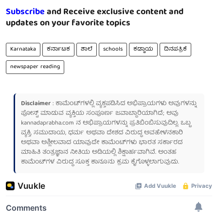
Subscribe
and Receive exclusive content and
updates on your favorite topics
Karnataka
ಕರ್ನಾಟಕ
ಶಾಲೆ
schools
ಕಡ್ಡಾಯ
ದಿನಪತ್ರಿಕೆ
newspaper reading
Disclaimer
: ಕಾಮೆಂಟ್‌ಗಳಲ್ಲಿ ವ್ಯಕ್ತಪಡಿಸಿದ ಅಭಿಪ್ರಾಯಗಳು ಅವುಗಳನ್ನು
ಪೋಸ್ಟ್ ಮಾಡುವ ವ್ಯಕ್ತಿಯ ಸಂಪೂರ್ಣ ಜವಾಬ್ದಾರಿಯಾಗಿದೆ; ಅವು
kannadaprabha.com
ನ ಅಭಿಪ್ರಾಯಗಳನ್ನು ಪ್ರತಿಬಿಂಬಿಸುವುದಿಲ್ಲ. ಒಬ್ಬ
ವ್ಯಕ್ತಿ, ಸಮುದಾಯ, ಧರ್ಮ ಅಥವಾ ದೇಶದ ವಿರುದ್ಧ ಅವಹೇಳನಕಾರಿ
ಅಥವಾ ಅಶ್ಲೀಲವಾದ ಯಾವುದೇ ಕಾಮೆಂಟ್‌ಗಳು ಭಾರತ ಸರ್ಕಾರದ
ಮಾಹಿತಿ ತಂತ್ರಜ್ಞಾನ ನೀತಿಯ ಅಡಿಯಲ್ಲಿ ಶಿಕ್ಷಾರ್ಹವಾಗಿವೆ. ಅಂತಹ
ಕಾಮೆಂಟ್‌ಗಳ ವಿರುದ್ಧ ಸೂಕ್ತ ಕಾನೂನು ಕ್ರಮ ಕೈಗೊಳ್ಳಲಾಗುವುದು.