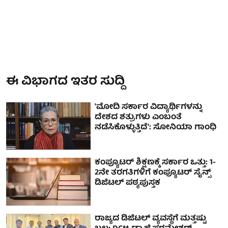
ಈ ವಿಭಾಗದ ಇತರ ಸುದ್ದಿ
'ಮೋದಿ ಸರ್ಕಾರ ವಿದ್ಯಾರ್ಥಿಗಳನ್ನು
ದೇಶದ ಶತ್ರುಗಳು ಎಂಬಂತೆ
ನಡೆಸಿಕೊಳ್ಳುತ್ತಿದೆ': ಸೋನಿಯಾ ಗಾಂಧಿ
ಕಂಪ್ಯೂಟರ್ ಶಿಕ್ಷಣಕ್ಕೆ ಸರ್ಕಾರ ಒತ್ತು: 1-
2ನೇ ತರಗತಿಗಳಿಗೆ ಕಂಪ್ಯೂಟರ್ ಸೈನ್ಸ್
ಡಿಜಿಟಲ್ ಪಠ್ಯಪುಸ್ತಕ
ರಾಜ್ಯದ ಡಿಜಿಟಲ್ ವ್ಯವಸ್ಥೆಗೆ ಮತ್ತಷ್ಟು