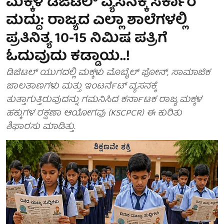
ಮಕ್ಕಳ ಡಿಜಿಟಲ್ ವ್ಯಸನಕ್ಕೆ ಸರ್ಕಾರ
ಮದ್ದು: ರಾಜ್ಯದ ಎಲ್ಲಾ ಶಾಲೆಗಳಲ್ಲಿ
ಪ್ರತಿನಿತ್ಯ 10-15 ನಿಮಿಷ ಪತ್ರಿಗೆ
ಓದುವುದು ಕಡ್ಡಾಯ..!
ಡಿಜಿಟಲ್ ಯುಗದಲ್ಲಿ ಮಕ್ಕಳು ಮೊಬೈಲ್ ಫೋನ್, ಸಾಮಾಜಿಕ
ಜಾಲತಾಣಗಳು ಮತ್ತು ಇಂಟರ್ನೆಟ್ ವ್ಯಸನಕ್ಕೆ
ತುತ್ತಾಗುತ್ತಿರುವುದನ್ನು ಗಮನಿಸಿದ ಕರ್ನಾಟಕ ರಾಜ್ಯ ಮಕ್ಕಳ
ಹಕ್ಕುಗಳ ರಕ್ಷಣಾ ಆಯೋಗವು (KSCPCR) ಈ ಕುರಿತು
ಶಿಫಾರಸು ಮಾಡಿತ್ತು.