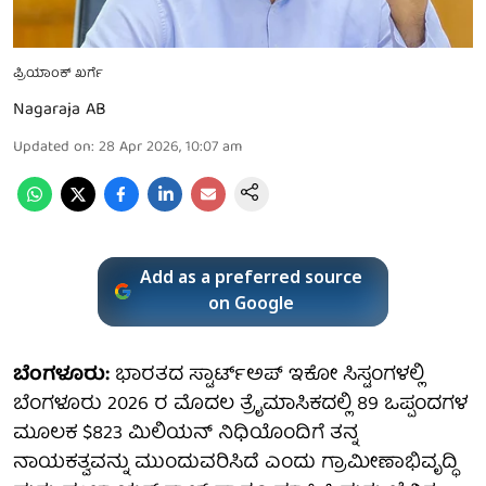
ಪ್ರಿಯಾಂಕ್ ಖರ್ಗೆ
Nagaraja AB
Updated on
:
28 Apr 2026, 10:07 am
Add as a preferred source
on Google
ಬೆಂಗಳೂರು:
ಭಾರತದ ಸ್ಟಾರ್ಟ್‌ಅಪ್ ಇಕೋ ಸಿಸ್ಟಂಗಳಲ್ಲಿ
ಬೆಂಗಳೂರು 2026 ರ ಮೊದಲ ತ್ರೈಮಾಸಿಕದಲ್ಲಿ 89 ಒಪ್ಪಂದಗಳ
ಮೂಲಕ $823 ಮಿಲಿಯನ್ ನಿಧಿಯೊಂದಿಗೆ ತನ್ನ
ನಾಯಕತ್ವವನ್ನು ಮುಂದುವರಿಸಿದೆ ಎಂದು ಗ್ರಾಮೀಣಾಭಿವೃದ್ಧಿ