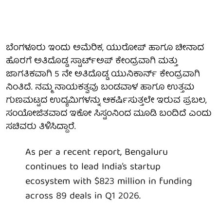
ಬೆಂಗಳೂರು ಇಂದು ಅಮೆರಿಕ, ಯುರೋಪ್ ಹಾಗೂ ಚೀನಾದ
ಹೊರಗೆ ಅತಿದೊಡ್ಡ ಸ್ಟಾರ್ಟ್‌ಅಪ್ ಕೇಂದ್ರವಾಗಿ ಮತ್ತು
ಜಾಗತಿಕವಾಗಿ 5 ನೇ ಅತಿದೊಡ್ಡ ಯುನಿಕಾರ್ನ್ ಕೇಂದ್ರವಾಗಿ
ನಿಂತಿದೆ. ನಮ್ಮ ನಾಯಕತ್ವವು ಬಂಡವಾಳ ಹಾಗೂ ಉತ್ತಮ
ಗುಣಮಟ್ಟದ ಉದ್ಯಮಿಗಳನ್ನು ಆಕರ್ಷಿಸುತ್ತಲೇ ಇರುವ ಪ್ರಬಲ,
ಸಂಯೋಜಿತವಾದ ಇಕೋ ಸಿಸ್ಟಂನಿಂದ ಮೂಡಿ ಬಂದಿದೆ ಎಂದು
ಸಚಿವರು ತಿಳಿಸಿದ್ದಾರೆ.
As per a recent report, Bengaluru
continues to lead India’s startup
ecosystem with $823 million in funding
across 89 deals in Q1 2026.