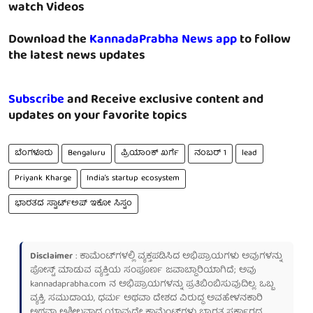
watch Videos
Download the
KannadaPrabha News app
to follow
the latest news updates
Subscribe
and Receive exclusive content and
updates on your favorite topics
ಬೆಂಗಳೂರು
Bengaluru
ಪ್ರಿಯಾಂಕ್ ಖರ್ಗೆ
ನಂಬರ್ 1
lead
Priyank Kharge
India’s startup ecosystem
ಭಾರತದ ಸ್ಟಾರ್ಟ್‌ಅಪ್ ಇಕೋ ಸಿಸ್ಟಂ
Disclaimer
: ಕಾಮೆಂಟ್‌ಗಳಲ್ಲಿ ವ್ಯಕ್ತಪಡಿಸಿದ ಅಭಿಪ್ರಾಯಗಳು ಅವುಗಳನ್ನು
ಪೋಸ್ಟ್ ಮಾಡುವ ವ್ಯಕ್ತಿಯ ಸಂಪೂರ್ಣ ಜವಾಬ್ದಾರಿಯಾಗಿದೆ; ಅವು
kannadaprabha.com
ನ ಅಭಿಪ್ರಾಯಗಳನ್ನು ಪ್ರತಿಬಿಂಬಿಸುವುದಿಲ್ಲ. ಒಬ್ಬ
ವ್ಯಕ್ತಿ, ಸಮುದಾಯ, ಧರ್ಮ ಅಥವಾ ದೇಶದ ವಿರುದ್ಧ ಅವಹೇಳನಕಾರಿ
ಅಥವಾ ಅಶ್ಲೀಲವಾದ ಯಾವುದೇ ಕಾಮೆಂಟ್‌ಗಳು ಭಾರತ ಸರ್ಕಾರದ