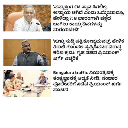
'ನಮ್ಮಪ್ಪಂಗೆ CM ಸ್ಥಾನ ಸಿಗಲಿಲ್ಲ,
ಅನ್ಯಾಯ ಆಗಿದೆ ಎಂದು ಒಮ್ಮೆಯಾದ್ರೂ
ಹೇಳಿದ್ರಾ?; B ಫಾರಂಗಾಗಿ ಪಕ್ಷದ
ಬಾಗಿಲು ಕಾಯ್ದ ದಿನಗಳನ್ನು
ಮರೆಯಬೇಡಿ'
'ಸುಳ್ಳು ಸುದ್ದಿ ಪತ್ರಿಕೋದ್ಯಮವಲ್ಲ', ಹೇಳಿಕೆ
ತಿರುಚಿ ಗೊಂದಲ ಸೃಷ್ಟಿಸಿದವರ ವಿರುದ್ಧ
ಕಠಿಣ ಕ್ರಮ: ಗೃಹ ಸಚಿವ ಪ್ರಿಯಾಂಕ್
ಖರ್ಗೆ ಎಚ್ಚರಿಕೆ
Bengaluru traffic ನಿಯಂತ್ರಣಕ್ಕೆ
ತಂತ್ರಜ್ಞಾನಕ್ಕೆ ಆದ್ಯತೆ ನೀಡಿ; ಸಂಚಾರ
ಪೊಲೀಸರಿಗೆ ಸಚಿವ ಪ್ರಿಯಾಂಕ್ ಖರ್ಗೆ
ಸೂಚನೆ