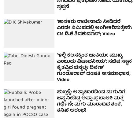
ಸಿಗದವರ ಪ್ರತಿಭಟನೆ ಸಹಜ: ಯತೀಂದ್ರ
ಸ್ಪಷ್ಟನೆ
'ಶಾಸಕರು ರಾಜೀನಾಮೆ ನೀಡಿದರೆ
ಎರಡೇ ನಿಮಿಷದಲ್ಲಿ ಅಂಗೀಕರಿಸುತ್ತೇನೆ':
CM ಡಿ.ಕೆ ಶಿವಕುಮಾರ್; Video
'ಇಲ್ಲಿ ಕೆಲಸಕ್ಕಿಂತ ಜಾತಿಯೇ ಮುಖ್ಯ
ಎಂಬುದು ವಿಷಾದನೀಯ': ಸಚಿವ ಸ್ಥಾನ
ಕೈತಪ್ಪಿದ ಬೆನ್ನಲ್ಲೇ ದಿನೇಶ್
ಗುಂಡೂರಾವ್ ದಂಪತಿ ಅಸಮಾಧಾನ;
Video
ಹುಬ್ಬಳ್ಳಿ: ಅತ್ಯಾಚಾರದಿಂದ ಮಗುವಿಗೆ
ಜನ್ಮ ನೀಡಿದ್ದ ಅಪ್ರಾಪ್ತ ಬಾಲಕಿ ಮತ್ತೆ
ಗರ್ಭಿಣಿ; ಮಗು ಮಾರಾಟದ ಶಂಕೆ,
ತನಿಖೆ ಆರಂಭ!