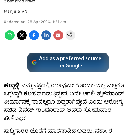
ದಿನೇಶ್ ಗುಂಡೂರಾವ್
Manjula VN
Updated on
:
28 Apr 2026, 4:51 am
Add as a preferred source
on Google
ಹುಬ್ಬಳ್ಳಿ
: ನಮ್ಮ ಪಕ್ಷದಲ್ಲಿ ಯಾವುದೇ ಗೊಂದಲ ಇಲ್ಲ. ಎಲ್ಲರೂ
ಒಗ್ಗಟ್ಟಾಗಿ ಕೆಲಸ ಮಾಡುತ್ತಿದ್ದೇವೆ. ಏನೇ ಆಗಲಿ, ಹೈಕಮಾಂಡ್
ತೀರ್ಮಾನಕ್ಕೆ ನಾವೆಲ್ಲರೂ ಬದ್ಧರಾಗಿದ್ದೇವೆ ಎಂದು ಆರೋಗ್ಯ
ಸಚಿವ ದಿನೇಶ್ ಗುಂಡೂರಾವ್ ಅವರು ಸೋಮವಾರ
ಹೇಳಿದ್ದಾರೆ.
ಸುದ್ದಿಗಾರರ ಜೊತೆಗೆ ಮಾತನಾಡಿದ ಅವರು, ಸರ್ಕಾರ