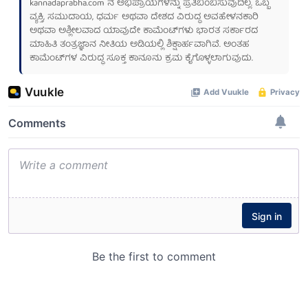
kannadaprabha.com
ನ ಅಭಿಪ್ರಾಯಗಳನ್ನು ಪ್ರತಿಬಿಂಬಿಸುವುದಿಲ್ಲ. ಒಬ್ಬ
ವ್ಯಕ್ತಿ, ಸಮುದಾಯ, ಧರ್ಮ ಅಥವಾ ದೇಶದ ವಿರುದ್ಧ ಅವಹೇಳನಕಾರಿ
ಅಥವಾ ಅಶ್ಲೀಲವಾದ ಯಾವುದೇ ಕಾಮೆಂಟ್‌ಗಳು ಭಾರತ ಸರ್ಕಾರದ
ಮಾಹಿತಿ ತಂತ್ರಜ್ಞಾನ ನೀತಿಯ ಅಡಿಯಲ್ಲಿ ಶಿಕ್ಷಾರ್ಹವಾಗಿವೆ. ಅಂತಹ
ಕಾಮೆಂಟ್‌ಗಳ ವಿರುದ್ಧ ಸೂಕ್ತ ಕಾನೂನು ಕ್ರಮ ಕೈಗೊಳ್ಳಲಾಗುವುದು.