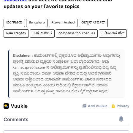
Subscribe
and Receive exclusive content and
updates on your favorite topics
ಬೆಂಗಳೂರು
Bengaluru
Rizwan Arshad
ರಿಜ್ವಾನ್ ಅರ್ಷದ್
Rain tragedy
ಮಳೆ ದುರಂತ
compensation cheques
ಪರಿಹಾರದ ಚೆಕ್
Disclaimer
: ಕಾಮೆಂಟ್‌ಗಳಲ್ಲಿ ವ್ಯಕ್ತಪಡಿಸಿದ ಅಭಿಪ್ರಾಯಗಳು ಅವುಗಳನ್ನು
ಪೋಸ್ಟ್ ಮಾಡುವ ವ್ಯಕ್ತಿಯ ಸಂಪೂರ್ಣ ಜವಾಬ್ದಾರಿಯಾಗಿದೆ; ಅವು
kannadaprabha.com
ನ ಅಭಿಪ್ರಾಯಗಳನ್ನು ಪ್ರತಿಬಿಂಬಿಸುವುದಿಲ್ಲ. ಒಬ್ಬ
ವ್ಯಕ್ತಿ, ಸಮುದಾಯ, ಧರ್ಮ ಅಥವಾ ದೇಶದ ವಿರುದ್ಧ ಅವಹೇಳನಕಾರಿ
ಅಥವಾ ಅಶ್ಲೀಲವಾದ ಯಾವುದೇ ಕಾಮೆಂಟ್‌ಗಳು ಭಾರತ ಸರ್ಕಾರದ
ಮಾಹಿತಿ ತಂತ್ರಜ್ಞಾನ ನೀತಿಯ ಅಡಿಯಲ್ಲಿ ಶಿಕ್ಷಾರ್ಹವಾಗಿವೆ. ಅಂತಹ
ಕಾಮೆಂಟ್‌ಗಳ ವಿರುದ್ಧ ಸೂಕ್ತ ಕಾನೂನು ಕ್ರಮ ಕೈಗೊಳ್ಳಲಾಗುವುದು.