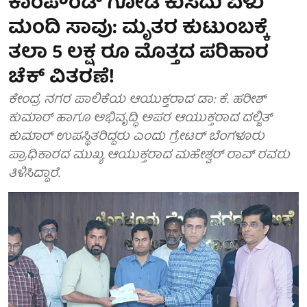
ಕಾಂಪೌಂಡ್ ಗೋಡೆ ಕುಸಿದು ಏಳು
ಮಂದಿ ಸಾವು: ಮೃತರ ಕುಟುಂಬಕ್ಕೆ
ತಲಾ 5 ಲಕ್ಷ ರೂ ಮೊತ್ತದ ಪರಿಹಾರ
ಚೆಕ್ ವಿತರಣೆ!
ಕೇಂದ್ರ ನಗರ ಪಾಲಿಕೆಯ ಆಯುಕ್ತರಾದ ಡಾ: ಕೆ. ಹರೀಶ್
ಕುಮಾರ್ ಹಾಗೂ ಅಭಿವೃದ್ಧಿ ಅಪರ ಆಯುಕ್ತರಾದ ದಲ್ಜಿತ್
ಕುಮಾರ್ ಉಪಸ್ಥಿತರಿದ್ದರು ಎಂದು ಗ್ರೇಟರ್ ಬೆಂಗಳೂರು
ಪ್ರಾಧಿಕಾರದ ಮುಖ್ಯ ಆಯುಕ್ತರಾದ ಮಹೇಶ್ವರ್ ರಾವ್ ರವರು
ತಿಳಿಸಿದ್ದಾರೆ.