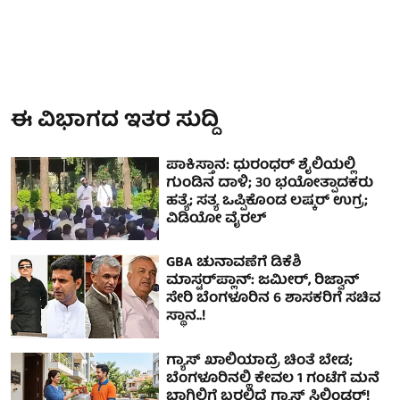
ಈ ವಿಭಾಗದ ಇತರ ಸುದ್ದಿ
ಪಾಕಿಸ್ತಾನ: ಧುರಂಧರ್ ಶೈಲಿಯಲ್ಲಿ
ಗುಂಡಿನ ದಾಳಿ; 30 ಭಯೋತ್ಪಾದಕರು
ಹತ್ಯೆ; ಸತ್ಯ ಒಪ್ಪಿಕೊಂಡ ಲಷ್ಕರ್ ಉಗ್ರ;
ವಿಡಿಯೋ ವೈರಲ್
GBA ಚುನಾವಣೆಗೆ ಡಿಕೆಶಿ
ಮಾಸ್ಟರ್‌ಪ್ಲಾನ್: ಜಮೀರ್, ರಿಜ್ವಾನ್
ಸೇರಿ ಬೆಂಗಳೂರಿನ 6 ಶಾಸಕರಿಗೆ ಸಚಿವ
ಸ್ಥಾನ..!
ಗ್ಯಾಸ್ ಖಾಲಿಯಾದ್ರೆ ಚಿಂತೆ ಬೇಡ;
ಬೆಂಗಳೂರಿನಲ್ಲಿ ಕೇವಲ 1 ಗಂಟೆಗೆ ಮನೆ
ಬಾಗಿಲಿಗೆ ಬರಲಿದೆ ಗ್ಯಾಸ್ ಸಿಲಿಂಡರ್!