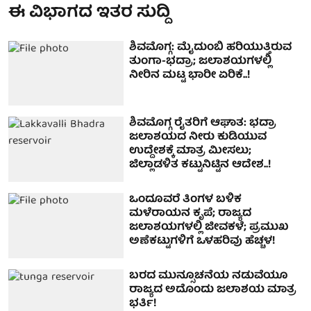
ಈ ವಿಭಾಗದ ಇತರ ಸುದ್ದಿ
ಶಿವಮೊಗ್ಗ: ಮೈದುಂಬಿ ಹರಿಯುತ್ತಿರುವ
ತುಂಗಾ-ಭದ್ರಾ; ಜಲಾಶಯಗಳಲ್ಲಿ
ನೀರಿನ ಮಟ್ಟ ಭಾರೀ ಏರಿಕೆ..!
ಶಿವಮೊಗ್ಗ ರೈತರಿಗೆ ಆಘಾತ: ಭದ್ರಾ
ಜಲಾಶಯದ ನೀರು ಕುಡಿಯುವ
ಉದ್ದೇಶಕ್ಕೆ ಮಾತ್ರ ಮೀಸಲು;
ಜಿಲ್ಲಾಡಳಿತ ಕಟ್ಟುನಿಟ್ಟಿನ ಆದೇಶ..!
ಒಂದೂವರೆ ತಿಂಗಳ ಬಳಿಕ
ಮಳೆರಾಯನ ಕೃಪೆ; ರಾಜ್ಯದ
ಜಲಾಶಯಗಳಲ್ಲಿ ಜೀವಕಳೆ; ಪ್ರಮುಖ
ಅಣೆಕಟ್ಟುಗಳಿಗೆ ಒಳಹರಿವು ಹೆಚ್ಚಳ!
ಬರದ ಮುನ್ಸೂಚನೆಯ ನಡುವೆಯೂ
ರಾಜ್ಯದ ಅದೊಂದು ಜಲಾಶಯ ಮಾತ್ರ
ಭರ್ತಿ!