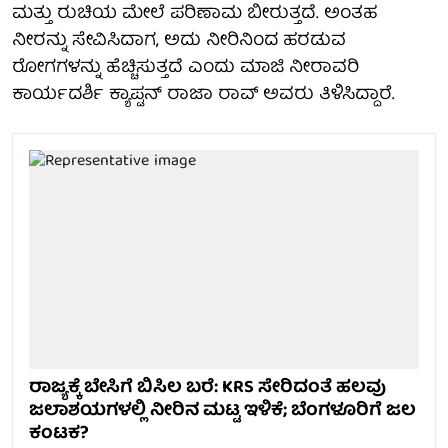
ಮತ್ತು ರುಚಿಯ ಮೇಲೆ ಪರಿಣಾಮ ಬೀರುತ್ತದೆ. ಅಂತಹ
ನೀರನ್ನು ಸೇವಿಸಿದಾಗ, ಅದು ನೀರಿನಿಂದ ಹರಡುವ
ರೋಗಗಳನ್ನು ಹೆಚ್ಚಿಸುತ್ತದೆ ಎಂದು ಮಾಜಿ ನೀರಾವರಿ
ಕಾರ್ಯದರ್ಶಿ ಕ್ಯಾಪ್ಟನ್ ರಾಜಾ ರಾವ್ ಅವರು ತಿಳಿಸಿದ್ದಾರೆ.
ರಾಜ್ಯಕ್ಕೆ ಬೇಸಿಗೆ ಬಿಸಿಲ ಬರೆ: KRS ಸೇರಿದಂತೆ ಹಲವು
ಜಲಾಶಯಗಳಲ್ಲಿ ನೀರಿನ ಮಟ್ಟ ಇಳಿಕೆ; ಬೆಂಗಳೂರಿಗೆ ಜಲ
ಕಂಟಕ?