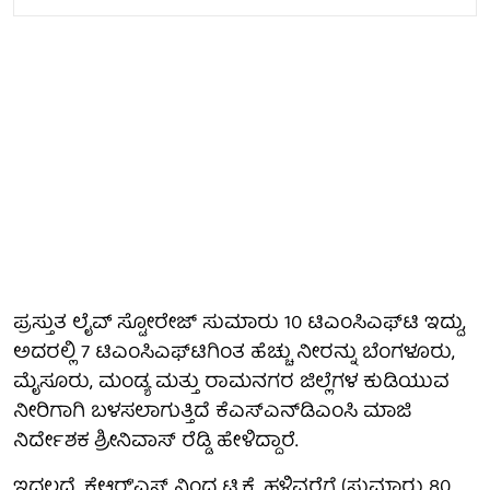
ಪ್ರಸ್ತುತ ಲೈವ್ ಸ್ಟೋರೇಜ್ ಸುಮಾರು 10 ಟಿಎಂಸಿಎಫ್‌ಟಿ ಇದ್ದು,
ಅದರಲ್ಲಿ 7 ಟಿಎಂಸಿಎಫ್‌ಟಿಗಿಂತ ಹೆಚ್ಚು ನೀರನ್ನು ಬೆಂಗಳೂರು,
ಮೈಸೂರು, ಮಂಡ್ಯ ಮತ್ತು ರಾಮನಗರ ಜಿಲ್ಲೆಗಳ ಕುಡಿಯುವ
ನೀರಿಗಾಗಿ ಬಳಸಲಾಗುತ್ತಿದೆ ಕೆಎಸ್‌ಎನ್‌ಡಿಎಂಸಿ ಮಾಜಿ
ನಿರ್ದೇಶಕ ಶ್ರೀನಿವಾಸ್ ರೆಡ್ಡಿ ಹೇಳಿದ್ದಾರೆ.
ಇದಲ್ಲದೆ, ಕೆಆರ್'ಎಸ್ ನಿಂದ ಟಿ.ಕೆ. ಹಳ್ಳಿವರೆಗೆ (ಸುಮಾರು 80