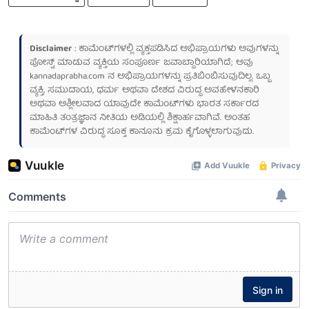
Disclaimer
: ಕಾಮೆಂಟ್‌ಗಳಲ್ಲಿ ವ್ಯಕ್ತಪಡಿಸಿದ ಅಭಿಪ್ರಾಯಗಳು ಅವುಗಳನ್ನು
ಪೋಸ್ಟ್ ಮಾಡುವ ವ್ಯಕ್ತಿಯ ಸಂಪೂರ್ಣ ಜವಾಬ್ದಾರಿಯಾಗಿದೆ; ಅವು
kannadaprabha.com
ನ ಅಭಿಪ್ರಾಯಗಳನ್ನು ಪ್ರತಿಬಿಂಬಿಸುವುದಿಲ್ಲ. ಒಬ್ಬ
ವ್ಯಕ್ತಿ, ಸಮುದಾಯ, ಧರ್ಮ ಅಥವಾ ದೇಶದ ವಿರುದ್ಧ ಅವಹೇಳನಕಾರಿ
ಅಥವಾ ಅಶ್ಲೀಲವಾದ ಯಾವುದೇ ಕಾಮೆಂಟ್‌ಗಳು ಭಾರತ ಸರ್ಕಾರದ
ಮಾಹಿತಿ ತಂತ್ರಜ್ಞಾನ ನೀತಿಯ ಅಡಿಯಲ್ಲಿ ಶಿಕ್ಷಾರ್ಹವಾಗಿವೆ. ಅಂತಹ
ಕಾಮೆಂಟ್‌ಗಳ ವಿರುದ್ಧ ಸೂಕ್ತ ಕಾನೂನು ಕ್ರಮ ಕೈಗೊಳ್ಳಲಾಗುವುದು.