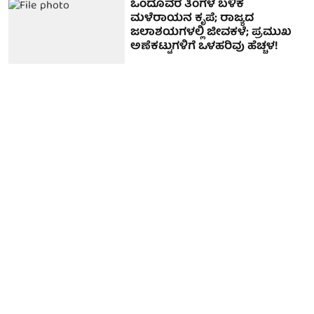
ಒಂದೂವರೆ ತಿಂಗಳ ಬಳಿಕ
ಮಳೆರಾಯನ ಕೃಪೆ; ರಾಜ್ಯದ
ಜಲಾಶಯಗಳಲ್ಲಿ ಜೀವಕಳೆ; ಪ್ರಮುಖ
ಅಣೆಕಟ್ಟುಗಳಿಗೆ ಒಳಹರಿವು ಹೆಚ್ಚಳ!