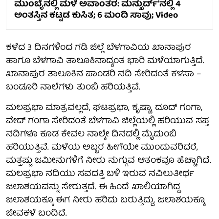
ಮುಂಬೈನಲ್ಲಿ ಮಳೆ ಅವಾಂತರ: ಮನ್ಖುರ್ದ್'ನಲ್ಲಿ 4
ಅಂತಸ್ತಿನ ಕಟ್ಟಡ ಕುಸಿತ; 6 ಮಂದಿ ಸಾವು; Video
ಕಳೆದ 3 ದಿನಗಳಿಂದ ಗಡಿ ಜಿಲ್ಲೆ ಬೆಳಗಾವಿಯ ಖಾನಾಪುರ
ಹಾಗೂ ಬೆಳಗಾವಿ ತಾಲೂಕಿನಾದ್ಯಂತ ಭಾರಿ ಮಳೆಯಾಗುತ್ತಿದೆ.
ಖಾನಾಪುರ ತಾಲೂಕಿನ ಪಾಂಡರಿ ನದಿ ಸೇರಿದಂತೆ ಕಳಸಾ –
ಬಂಡೂರಿ ನಾಲೆಗಳು ತುಂಬಿ ಹರಿಯತ್ತಿವೆ.
ಮಲಪ್ರಭಾ ಮಾತ್ರವಲ್ಲದೆ, ಘಟಪ್ರಭಾ, ಕೃಷ್ಣಾ, ದೂದ್ ಗಂಗಾ,
ವೇದ್ ಗಂಗಾ ಸೇರಿದಂತೆ ಬೆಳಗಾವಿ ಜಿಲ್ಲೆಯಲ್ಲಿ ಹರಿಯುವ ಸಪ್ತ
ನದಿಗಳೂ ಕೂಡ ಕೇವಲ ನಾಲ್ಕೇ ದಿನದಲ್ಲಿ ಮೈದುಂಬಿ
ಹರಿಯುತ್ತಿವೆ. ಮಳೆಯ ಅಬ್ಬರ ಹೀಗೆಯೇ ಮುಂದುವರಿದರೆ,
ಮತ್ತಷ್ಟು ಜಮೀನುಗಳಿಗೆ ನೀರು ನುಗ್ಗುವ ಆತಂಕವೂ ಹೆಚ್ಚಾಗಿದೆ.
ಮಲಪ್ರಭಾ ನದಿಯು ಸವದತ್ತಿ ಬಳಿ ಇರುವ ನವಿಲುತೀರ್ಥ
ಜಲಾಶಯವನ್ನು ಸೇರುತ್ತದೆ. ಈ ಹಿಂದೆ ಖಾಲಿಯಾಗಿದ್ದ
ಜಲಾಶಯಕ್ಕೂ ಈಗ ನೀರು ಹರಿದು ಬರುತ್ತಿದ್ದು, ಜಲಾಶಯಕ್ಕೂ
ಜೀವಕಳೆ ಬಂದಿದೆ.