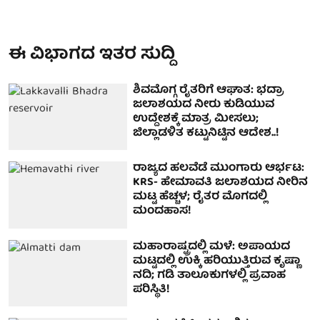
ಈ ವಿಭಾಗದ ಇತರ ಸುದ್ದಿ
ಶಿವಮೊಗ್ಗ ರೈತರಿಗೆ ಆಘಾತ: ಭದ್ರಾ
ಜಲಾಶಯದ ನೀರು ಕುಡಿಯುವ
ಉದ್ದೇಶಕ್ಕೆ ಮಾತ್ರ ಮೀಸಲು;
ಜಿಲ್ಲಾಡಳಿತ ಕಟ್ಟುನಿಟ್ಟಿನ ಆದೇಶ..!
ರಾಜ್ಯದ ಹಲವೆಡೆ ಮುಂಗಾರು ಆರ್ಭಟ:
KRS- ಹೇಮಾವತಿ ಜಲಾಶಯದ ನೀರಿನ
ಮಟ್ಟ ಹೆಚ್ಚಳ; ರೈತರ ಮೊಗದಲ್ಲಿ
ಮಂದಹಾಸ!
ಮಹಾರಾಷ್ಟ್ರದಲ್ಲಿ ಮಳೆ: ಅಪಾಯದ
ಮಟ್ಟದಲ್ಲಿ ಉಕ್ಕಿ ಹರಿಯುತ್ತಿರುವ ಕೃಷ್ಣಾ
ನದಿ; ಗಡಿ ತಾಲೂಕುಗಳಲ್ಲಿ ಪ್ರವಾಹ
ಪರಿಸ್ಥಿತಿ!