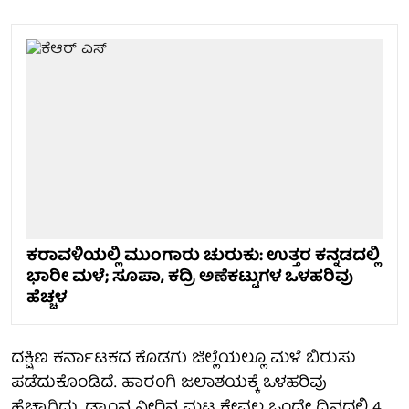
ಕರಾವಳಿಯಲ್ಲಿ ಮುಂಗಾರು ಚುರುಕು: ಉತ್ತರ ಕನ್ನಡದಲ್ಲಿ
ಭಾರೀ ಮಳೆ; ಸೂಪಾ, ಕದ್ರಿ ಅಣೆಕಟ್ಟುಗಳ ಒಳಹರಿವು
ಹೆಚ್ಚಳ
ದಕ್ಷಿಣ ಕರ್ನಾಟಕದ ಕೊಡಗು ಜಿಲ್ಲೆಯಲ್ಲೂ ಮಳೆ ಬಿರುಸು
ಪಡೆದುಕೊಂಡಿದೆ. ಹಾರಂಗಿ ಜಲಾಶಯಕ್ಕೆ ಒಳಹರಿವು
ಹೆಚ್ಚಾಗಿದ್ದು, ಡ್ಯಾಂನ ನೀರಿನ ಮಟ್ಟ ಕೇವಲ ಒಂದೇ ದಿನದಲ್ಲಿ 4