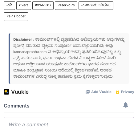
ನದಿ
rivers
ಜಲಾಶಯ
Reservoirs
ಮುಂಗಾರು ಚುರುಕು
Rains boost
Disclaimer
: ಕಾಮೆಂಟ್‌ಗಳಲ್ಲಿ ವ್ಯಕ್ತಪಡಿಸಿದ ಅಭಿಪ್ರಾಯಗಳು ಅವುಗಳನ್ನು
ಪೋಸ್ಟ್ ಮಾಡುವ ವ್ಯಕ್ತಿಯ ಸಂಪೂರ್ಣ ಜವಾಬ್ದಾರಿಯಾಗಿದೆ; ಅವು
kannadaprabha.com
ನ ಅಭಿಪ್ರಾಯಗಳನ್ನು ಪ್ರತಿಬಿಂಬಿಸುವುದಿಲ್ಲ. ಒಬ್ಬ
ವ್ಯಕ್ತಿ, ಸಮುದಾಯ, ಧರ್ಮ ಅಥವಾ ದೇಶದ ವಿರುದ್ಧ ಅವಹೇಳನಕಾರಿ
ಅಥವಾ ಅಶ್ಲೀಲವಾದ ಯಾವುದೇ ಕಾಮೆಂಟ್‌ಗಳು ಭಾರತ ಸರ್ಕಾರದ
ಮಾಹಿತಿ ತಂತ್ರಜ್ಞಾನ ನೀತಿಯ ಅಡಿಯಲ್ಲಿ ಶಿಕ್ಷಾರ್ಹವಾಗಿವೆ. ಅಂತಹ
ಕಾಮೆಂಟ್‌ಗಳ ವಿರುದ್ಧ ಸೂಕ್ತ ಕಾನೂನು ಕ್ರಮ ಕೈಗೊಳ್ಳಲಾಗುವುದು.