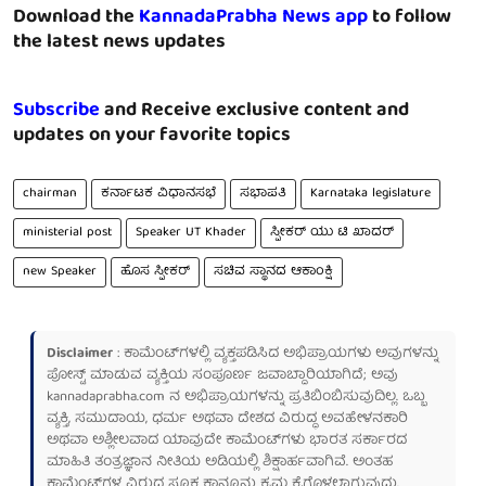
Download the
KannadaPrabha News app
to follow
the latest news updates
Subscribe
and Receive exclusive content and
updates on your favorite topics
chairman
ಕರ್ನಾಟಕ ವಿಧಾನಸಭೆ
ಸಭಾಪತಿ
Karnataka legislature
ministerial post
Speaker UT Khader
ಸ್ಪೀಕರ್ ಯು ಟಿ ಖಾದರ್
new Speaker
ಹೊಸ ಸ್ಪೀಕರ್
ಸಚಿವ ಸ್ಥಾನದ ಆಕಾಂಕ್ಷಿ
Disclaimer
: ಕಾಮೆಂಟ್‌ಗಳಲ್ಲಿ ವ್ಯಕ್ತಪಡಿಸಿದ ಅಭಿಪ್ರಾಯಗಳು ಅವುಗಳನ್ನು
ಪೋಸ್ಟ್ ಮಾಡುವ ವ್ಯಕ್ತಿಯ ಸಂಪೂರ್ಣ ಜವಾಬ್ದಾರಿಯಾಗಿದೆ; ಅವು
kannadaprabha.com
ನ ಅಭಿಪ್ರಾಯಗಳನ್ನು ಪ್ರತಿಬಿಂಬಿಸುವುದಿಲ್ಲ. ಒಬ್ಬ
ವ್ಯಕ್ತಿ, ಸಮುದಾಯ, ಧರ್ಮ ಅಥವಾ ದೇಶದ ವಿರುದ್ಧ ಅವಹೇಳನಕಾರಿ
ಅಥವಾ ಅಶ್ಲೀಲವಾದ ಯಾವುದೇ ಕಾಮೆಂಟ್‌ಗಳು ಭಾರತ ಸರ್ಕಾರದ
ಮಾಹಿತಿ ತಂತ್ರಜ್ಞಾನ ನೀತಿಯ ಅಡಿಯಲ್ಲಿ ಶಿಕ್ಷಾರ್ಹವಾಗಿವೆ. ಅಂತಹ
ಕಾಮೆಂಟ್‌ಗಳ ವಿರುದ್ಧ ಸೂಕ್ತ ಕಾನೂನು ಕ್ರಮ ಕೈಗೊಳ್ಳಲಾಗುವುದು.