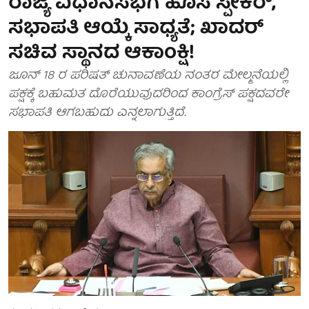
ರಾಜ್ಯ ವಿಧಾನಸಭೆಗೆ ಹೊಸ ಸ್ಪೀಕರ್,
ಸಭಾಪತಿ ಆಯ್ಕೆ ಸಾಧ್ಯತೆ; ಖಾದರ್
ಸಚಿವ ಸ್ಥಾನದ ಆಕಾಂಕ್ಷಿ!
ಜೂನ್ 18 ರ ಪರಿಷತ್ ಚುನಾವಣೆಯ ನಂತರ ಮೇಲ್ಮನೆಯಲ್ಲಿ
ಪಕ್ಷಕ್ಕೆ ಬಹುಮತ ದೊರೆಯುವುದರಿಂದ ಕಾಂಗ್ರೆಸ್ ಪಕ್ಷದವರೇ
ಸಭಾಪತಿ ಆಗಬಹುದು ಎನ್ನಲಾಗುತ್ತಿದೆ.