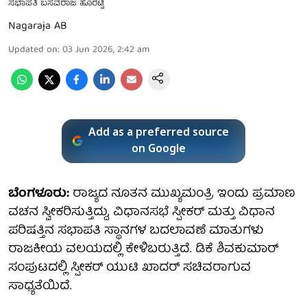
ಸಭಾಪತಿ ಬಸವರಾಜ ಹೊರಟ್ಟಿ
Nagaraja AB
Updated on
:
03 Jun 2026, 2:42 am
Add as a preferred source
on Google
ಬೆಂಗಳೂರು:
ರಾಜ್ಯದ ನೂತನ ಮುಖ್ಯಮಂತ್ರಿ ಇಂದು ಪ್ರಮಾಣ
ವಚನ ಸ್ವೀಕರಿಸುತ್ತಿದ್ದು, ವಿಧಾನಸಭೆ ಸ್ಪೀಕರ್ ಮತ್ತು ವಿಧಾನ
ಪರಿಷತ್ತಿನ ಸಭಾಪತಿ ಸ್ಥಾನಗಳ ಬದಲಾವಣೆ ಮಾತುಗಳು
ರಾಜಕೀಯ ವಲಯದಲ್ಲಿ ಕೇಳಿಬರುತ್ತಿದೆ. ಡಿಕೆ ಶಿವಕುಮಾರ್
ಸಂಪುಟದಲ್ಲಿ ಸ್ಪೀಕರ್ ಯುಟಿ ಖಾದರ್ ಸಚಿವರಾಗುವ
ಸಾಧ್ಯತೆಯಿದೆ.