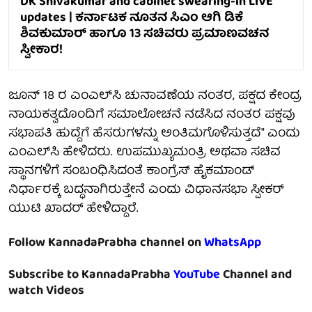
DK Shivakumar and cabinet swearing-in LIVE
updates | ಕರ್ನಾಟಕ ನೂತನ ಸಿಎಂ ಆಗಿ ಡಿಕೆ
ಶಿವಕುಮಾರ್ ಹಾಗೂ 13 ಸಚಿವರು ಪ್ರಮಾಣವಚನ
ಸ್ವೀಕಾರ!
ಜೂನ್ 18 ರ ಎಂಎಲ್‌ಸಿ ಚುನಾವಣೆಯ ನಂತರ, ಪಕ್ಷದ ಕೇಂದ್ರ
ನಾಯಕತ್ವದೊಂದಿಗೆ ಸಮಾಲೋಚನೆ ನಡೆಸಿದ ನಂತರ ಪಕ್ಷವು
ಸಭಾಪತಿ ಹುದ್ದೆಗೆ ಹೆಸರುಗಳನ್ನು ಅಂತಿಮಗೊಳಿಸುತ್ತದೆ" ಎಂದು
ಎಂಎಲ್‌ಸಿ ಹೇಳಿದರು. ಉಪಮುಖ್ಯಮಂತ್ರಿ ಅಥವಾ ಸಚಿವ
ಸ್ಥಾನಗಳಿಗೆ ಸಂಬಂಧಿಸಿದಂತೆ ಕಾಂಗ್ರೆಸ್ ಹೈಕಮಾಂಡ್
ನಿರ್ಧಾರಕ್ಕೆ ಬದ್ಧನಾಗಿರುತ್ತೇನೆ ಎಂದು ವಿಧಾನಸಭಾ ಸ್ಪೀಕರ್
ಯುಟಿ ಖಾದರ್ ಹೇಳಿದ್ದಾರೆ.
Follow KannadaPrabha channel on
WhatsApp
Subscribe to KannadaPrabha
YouTube
Channel and
watch Videos